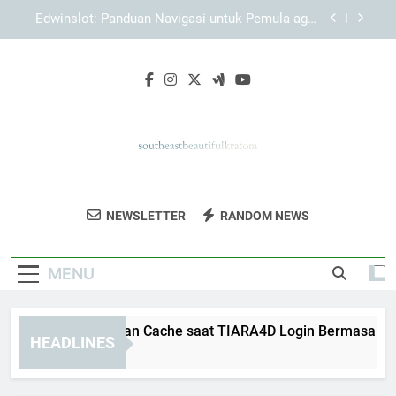
Skip
EDWINSLOT Login dan Faktor Penting dalam
to
Menjaga Kelancaran Akses
content
Cara Mengatasi Login Edwinslot Tidak Bisa
Masuk dengan Langkah Aman dan Praktis
Cara Membersihkan Cache saat TIARA4D Login
Bermasalah
Edwinslot: Panduan Navigasi untuk Pemula agar
Lebih Mudah Menggunakan Platform
EDWINSLOT Login dan Faktor Penting dalam
Menjaga Kelancaran Akses
Southeast
Temukan Kratom Berkualitas Dari Southeast
Cara Mengatasi Login Edwinslot Tidak Bisa
NEWSLETTER
RANDOM NEWS
Beautiful Kratom
Masuk dengan Langkah Aman dan Praktis
Beautiful Kratom. Produk Aman Dan
Terpercaya Untuk Kebutuhan Anda.
MENU
ra Membersihkan Cache saat TIARA4D Login Bermasalah
HEADLINES
Weeks Ago