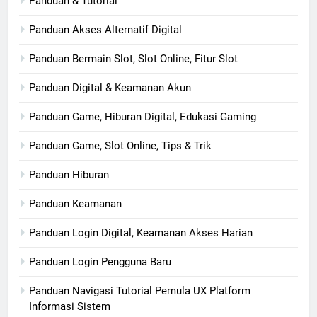
Panduan & Tutorial
Panduan Akses Alternatif Digital
Panduan Bermain Slot, Slot Online, Fitur Slot
Panduan Digital & Keamanan Akun
Panduan Game, Hiburan Digital, Edukasi Gaming
Panduan Game, Slot Online, Tips & Trik
Panduan Hiburan
Panduan Keamanan
Panduan Login Digital, Keamanan Akses Harian
Panduan Login Pengguna Baru
Panduan Navigasi Tutorial Pemula UX Platform
Informasi Sistem