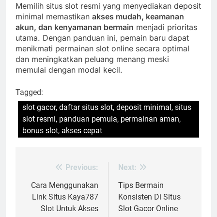
Memilih situs slot resmi yang menyediakan deposit
minimal memastikan
akses mudah, keamanan
akun, dan kenyamanan bermain
menjadi prioritas
utama. Dengan panduan ini, pemain baru dapat
menikmati permainan slot online secara optimal
dan meningkatkan peluang menang meski
memulai dengan modal kecil.
Tagged:
slot gacor, daftar situs slot, deposit minimal, situs
slot resmi, panduan pemula, permainan aman,
bonus slot, akses cepat
Previous:
Next:
Post
navigation
Cara Menggunakan
Tips Bermain
Link Situs Kaya787
Konsisten Di Situs
Slot Untuk Akses
Slot Gacor Online