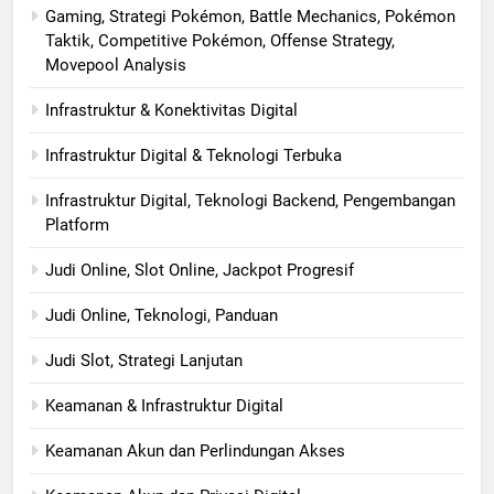
Gaming, Strategi Pokémon, Battle Mechanics, Pokémon
Taktik, Competitive Pokémon, Offense Strategy,
Movepool Analysis
Infrastruktur & Konektivitas Digital
Infrastruktur Digital & Teknologi Terbuka
Infrastruktur Digital, Teknologi Backend, Pengembangan
Platform
Judi Online, Slot Online, Jackpot Progresif
Judi Online, Teknologi, Panduan
Judi Slot, Strategi Lanjutan
Keamanan & Infrastruktur Digital
Keamanan Akun dan Perlindungan Akses