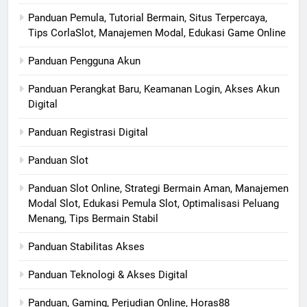
Panduan Pemula, Tutorial Bermain, Situs Terpercaya,
Tips CorlaSlot, Manajemen Modal, Edukasi Game Online
Panduan Pengguna Akun
Panduan Perangkat Baru, Keamanan Login, Akses Akun
Digital
Panduan Registrasi Digital
Panduan Slot
Panduan Slot Online, Strategi Bermain Aman, Manajemen
Modal Slot, Edukasi Pemula Slot, Optimalisasi Peluang
Menang, Tips Bermain Stabil
Panduan Stabilitas Akses
Panduan Teknologi & Akses Digital
Panduan, Gaming, Perjudian Online, Horas88