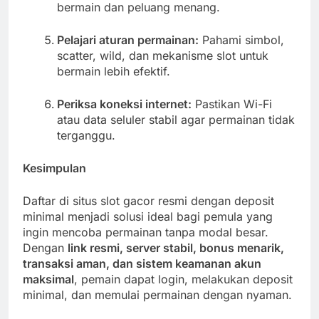
bermain dan peluang menang.
Pelajari aturan permainan:
Pahami simbol,
scatter, wild, dan mekanisme slot untuk
bermain lebih efektif.
Periksa koneksi internet:
Pastikan Wi-Fi
atau data seluler stabil agar permainan tidak
terganggu.
Kesimpulan
Daftar di situs slot gacor resmi dengan deposit
minimal menjadi solusi ideal bagi pemula yang
ingin mencoba permainan tanpa modal besar.
Dengan
link resmi, server stabil, bonus menarik,
transaksi aman, dan sistem keamanan akun
maksimal
, pemain dapat login, melakukan deposit
minimal, dan memulai permainan dengan nyaman.