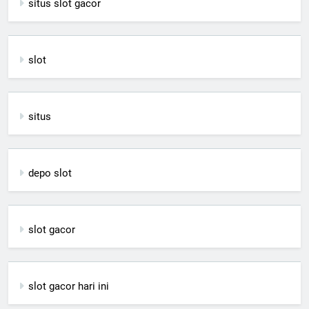
situs slot gacor
slot
situs
depo slot
slot gacor
slot gacor hari ini