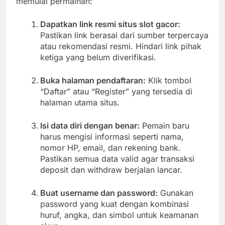
memulai permainan:
Dapatkan link resmi situs slot gacor:
Pastikan link berasal dari sumber terpercaya
atau rekomendasi resmi. Hindari link pihak
ketiga yang belum diverifikasi.
Buka halaman pendaftaran:
Klik tombol
“Daftar” atau “Register” yang tersedia di
halaman utama situs.
Isi data diri dengan benar:
Pemain baru
harus mengisi informasi seperti nama,
nomor HP, email, dan rekening bank.
Pastikan semua data valid agar transaksi
deposit dan withdraw berjalan lancar.
Buat username dan password:
Gunakan
password yang kuat dengan kombinasi
huruf, angka, dan simbol untuk keamanan