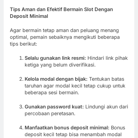
Tips Aman dan Efektif Bermain Slot Dengan
Deposit Minimal
Agar bermain tetap aman dan peluang menang
optimal, pemain sebaiknya mengikuti beberapa
tips berikut:
Selalu gunakan link resmi:
Hindari link pihak
ketiga yang belum diverifikasi.
Kelola modal dengan bijak:
Tentukan batas
taruhan agar modal kecil tetap cukup untuk
beberapa sesi bermain.
Gunakan password kuat:
Lindungi akun dari
percobaan peretasan.
Manfaatkan bonus deposit minimal:
Bonus
deposit kecil tetap bisa menambah modal