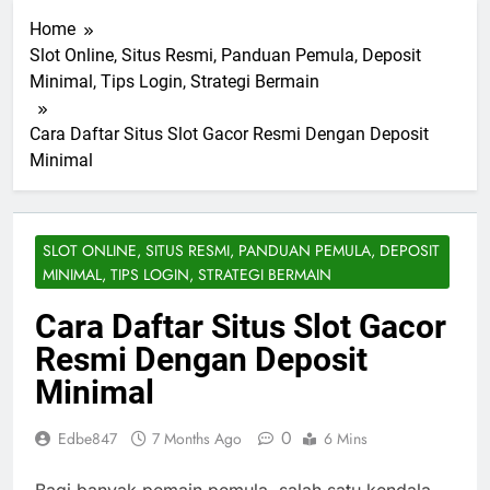
Home
Slot Online, Situs Resmi, Panduan Pemula, Deposit
Minimal, Tips Login, Strategi Bermain
Cara Daftar Situs Slot Gacor Resmi Dengan Deposit
Minimal
SLOT ONLINE, SITUS RESMI, PANDUAN PEMULA, DEPOSIT
MINIMAL, TIPS LOGIN, STRATEGI BERMAIN
Cara Daftar Situs Slot Gacor
Resmi Dengan Deposit
Minimal
0
Edbe847
7 Months Ago
6 Mins