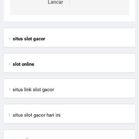
Lancar
situs slot gacor
slot online
situs link slot gacor
situs slot gacor hari ini