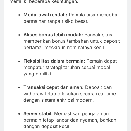
memiliki beberapa keuntungan:
Modal awal rendah:
Pemula bisa mencoba
permainan tanpa risiko besar.
Akses bonus lebih mudah:
Banyak situs
memberikan bonus tambahan untuk deposit
pertama, meskipun nominalnya kecil.
Fleksibilitas dalam bermain:
Pemain dapat
mengatur strategi taruhan sesuai modal
yang dimiliki.
Transaksi cepat dan aman:
Deposit dan
withdraw tetap dilakukan secara real-time
dengan sistem enkripsi modern.
Server stabil:
Memastikan pengalaman
bermain tetap lancar dan nyaman, bahkan
dengan deposit kecil.