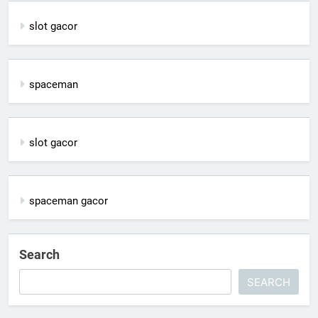
slot gacor
spaceman
slot gacor
spaceman gacor
Search
SEARCH