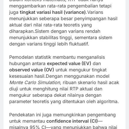
menggambarkan rata-rata pengembalian tetapi
juga
tingkat variasi hasil (variance)
.Varians
menunjukkan seberapa besar penyimpangan hasil
aktual dari nilai rata-rata teoretis yang
diharapkan.Sistem dengan varians rendah
menunjukkan stabilitas tinggi, sementara sistem
dengan varians tinggi lebih fluktuatif.
Pemodelan statistik membantu menganalisis
hubungan antara
expected value (EV)
dan
observed value (OV)
untuk mengukur tingkat
kesesuaian hasil.Dengan menggunakan model
Monte Carlo Simulation
, ribuan skenario hasil acak
diuji untuk menghitung nilai RTP aktual dan
mengukur seberapa dekat nilainya dengan
parameter teoretis yang ditentukan oleh algoritma.
Pendekatan ini juga memungkinkan pengembang
untuk memantau
confidence interval (CI)
—
misalnya 95% CI—yang menunjukkan bahwa nilai