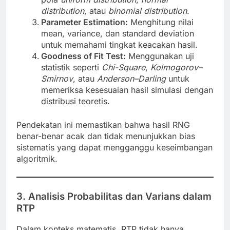
distribution
, atau
binomial distribution
.
Parameter Estimation:
Menghitung nilai
mean, variance, dan standard deviation
untuk memahami tingkat keacakan hasil.
Goodness of Fit Test:
Menggunakan uji
statistik seperti
Chi-Square
,
Kolmogorov–
Smirnov
, atau
Anderson–Darling
untuk
memeriksa kesesuaian hasil simulasi dengan
distribusi teoretis.
Pendekatan ini memastikan bahwa hasil RNG
benar-benar acak dan tidak menunjukkan bias
sistematis yang dapat mengganggu keseimbangan
algoritmik.
3. Analisis Probabilitas dan Varians dalam
RTP
Dalam konteks matematis, RTP tidak hanya