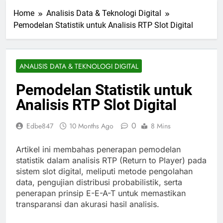
Home
Analisis Data & Teknologi Digital
Pemodelan Statistik untuk Analisis RTP Slot Digital
ANALISIS DATA & TEKNOLOGI DIGITAL
Pemodelan Statistik untuk
Analisis RTP Slot Digital
0
Edbe847
10 Months Ago
8 Mins
Artikel ini membahas penerapan pemodelan
statistik dalam analisis RTP (Return to Player) pada
sistem slot digital, meliputi metode pengolahan
data, pengujian distribusi probabilistik, serta
penerapan prinsip E-E-A-T untuk memastikan
transparansi dan akurasi hasil analisis.