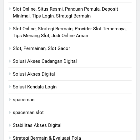
Slot Online, Situs Resmi, Panduan Pemula, Deposit
Minimal, Tips Login, Strategi Bermain
Slot Online, Strategi Bermain, Provider Slot Terpercaya,
Tips Menang Slot, Judi Online Aman
Slot, Permainan, Slot Gacor
Solusi Akses Cadangan Digital
Solusi Akses Digital
Solusi Kendala Login
spaceman
spaceman slot
Stabilitas Akses Digital
Strategi Bermain & Evaluasi Pola