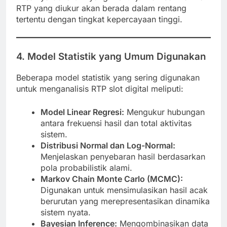
RTP yang diukur akan berada dalam rentang
tertentu dengan tingkat kepercayaan tinggi.
4. Model Statistik yang Umum Digunakan
Beberapa model statistik yang sering digunakan
untuk menganalisis RTP slot digital meliputi:
Model Linear Regresi:
Mengukur hubungan
antara frekuensi hasil dan total aktivitas
sistem.
Distribusi Normal dan Log-Normal:
Menjelaskan penyebaran hasil berdasarkan
pola probabilistik alami.
Markov Chain Monte Carlo (MCMC):
Digunakan untuk mensimulasikan hasil acak
berurutan yang merepresentasikan dinamika
sistem nyata.
Bayesian Inference:
Mengombinasikan data