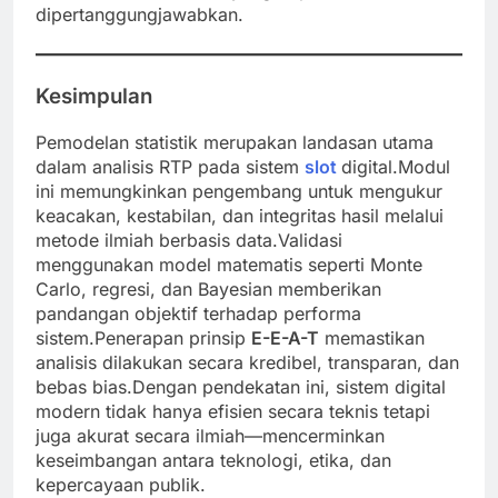
dipertanggungjawabkan.
Kesimpulan
Pemodelan statistik merupakan landasan utama
dalam analisis RTP pada sistem
slot
digital.Modul
ini memungkinkan pengembang untuk mengukur
keacakan, kestabilan, dan integritas hasil melalui
metode ilmiah berbasis data.Validasi
menggunakan model matematis seperti Monte
Carlo, regresi, dan Bayesian memberikan
pandangan objektif terhadap performa
sistem.Penerapan prinsip
E-E-A-T
memastikan
analisis dilakukan secara kredibel, transparan, dan
bebas bias.Dengan pendekatan ini, sistem digital
modern tidak hanya efisien secara teknis tetapi
juga akurat secara ilmiah—mencerminkan
keseimbangan antara teknologi, etika, dan
kepercayaan publik.