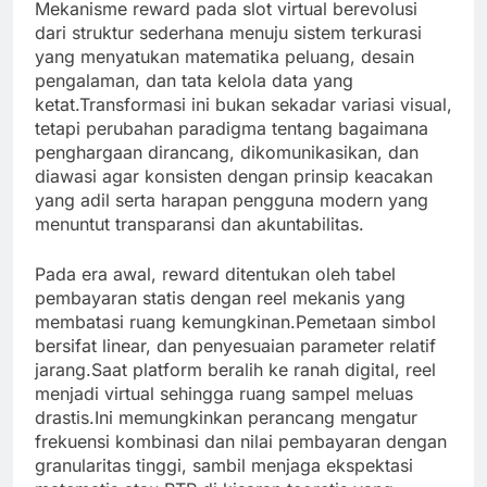
Mekanisme reward pada slot virtual berevolusi
dari struktur sederhana menuju sistem terkurasi
yang menyatukan matematika peluang, desain
pengalaman, dan tata kelola data yang
ketat.Transformasi ini bukan sekadar variasi visual,
tetapi perubahan paradigma tentang bagaimana
penghargaan dirancang, dikomunikasikan, dan
diawasi agar konsisten dengan prinsip keacakan
yang adil serta harapan pengguna modern yang
menuntut transparansi dan akuntabilitas.
Pada era awal, reward ditentukan oleh tabel
pembayaran statis dengan reel mekanis yang
membatasi ruang kemungkinan.Pemetaan simbol
bersifat linear, dan penyesuaian parameter relatif
jarang.Saat platform beralih ke ranah digital, reel
menjadi virtual sehingga ruang sampel meluas
drastis.Ini memungkinkan perancang mengatur
frekuensi kombinasi dan nilai pembayaran dengan
granularitas tinggi, sambil menjaga ekspektasi