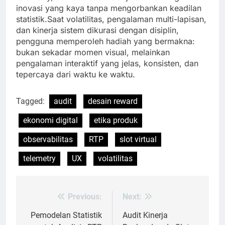
inovasi yang kaya tanpa mengorbankan keadilan
statistik.Saat volatilitas, pengalaman multi-lapisan,
dan kinerja sistem dikurasi dengan disiplin,
pengguna memperoleh hadiah yang bermakna:
bukan sekadar momen visual, melainkan
pengalaman interaktif yang jelas, konsisten, dan
tepercaya dari waktu ke waktu.
Tagged:
audit
desain reward
ekonomi digital
etika produk
observabilitas
RTP
slot virtual
telemetry
UX
volatilitas
Previous:
Next:
Post
navigation
Pemodelan Statistik
Audit Kinerja