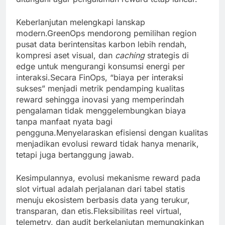
Keberlanjutan melengkapi lanskap
modern.GreenOps mendorong pemilihan region
pusat data berintensitas karbon lebih rendah,
kompresi aset visual, dan
caching
strategis di
edge untuk mengurangi konsumsi energi per
interaksi.Secara FinOps, “biaya per interaksi
sukses” menjadi metrik pendamping kualitas
reward sehingga inovasi yang memperindah
pengalaman tidak menggelembungkan biaya
tanpa manfaat nyata bagi
pengguna.Menyelaraskan efisiensi dengan kualitas
menjadikan evolusi reward tidak hanya menarik,
tetapi juga bertanggung jawab.
Kesimpulannya, evolusi mekanisme reward pada
slot virtual adalah perjalanan dari tabel statis
menuju ekosistem berbasis data yang terukur,
transparan, dan etis.Fleksibilitas reel virtual,
telemetry, dan audit berkelanjutan memungkinkan