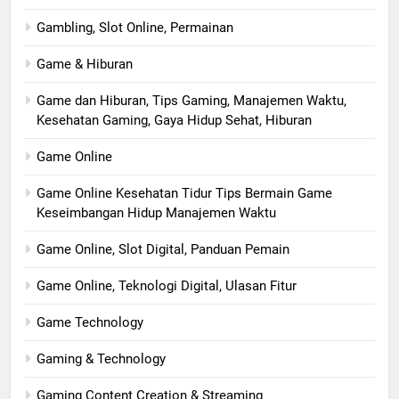
Gambling, Slot Online, Permainan
Game & Hiburan
Game dan Hiburan, Tips Gaming, Manajemen Waktu,
Kesehatan Gaming, Gaya Hidup Sehat, Hiburan
Game Online
Game Online Kesehatan Tidur Tips Bermain Game
Keseimbangan Hidup Manajemen Waktu
Game Online, Slot Digital, Panduan Pemain
Game Online, Teknologi Digital, Ulasan Fitur
Game Technology
Gaming & Technology
Gaming Content Creation & Streaming