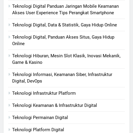
Teknologi Digital Panduan Jaringan Mobile Keamanan
Akses User Experience Tips Perangkat Smartphone
Teknologi Digital, Data & Statistik, Gaya Hidup Online
Teknologi Digital, Panduan Akses Situs, Gaya Hidup
Online
Teknologi Hiburan, Mesin Slot Klasik, Inovasi Mekanik,
Game & Kasino
Teknologi Informasi, Keamanan Siber, Infrastruktur
Digital, DevOps
Teknologi Infrastruktur Platform
Teknologi Keamanan & Infrastruktur Digital
Teknologi Permainan Digital
Teknologi Platform Digital