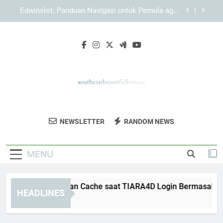
Skip
EDWINSLOT Login dan Faktor Penting dalam
to
Menjaga Kelancaran Akses
content
Cara Mengatasi Login Edwinslot Tidak Bisa
Masuk dengan Langkah Aman dan Praktis
Cara Membersihkan Cache saat TIARA4D Login
Bermasalah
Edwinslot: Panduan Navigasi untuk Pemula agar
Lebih Mudah Menggunakan Platform
EDWINSLOT Login dan Faktor Penting dalam
Menjaga Kelancaran Akses
Southeast
Temukan Kratom Berkualitas Dari Southeast
Cara Mengatasi Login Edwinslot Tidak Bisa
NEWSLETTER
RANDOM NEWS
Beautiful Kratom
Masuk dengan Langkah Aman dan Praktis
Beautiful Kratom. Produk Aman Dan
Terpercaya Untuk Kebutuhan Anda.
MENU
ra Membersihkan Cache saat TIARA4D Login Bermasalah
HEADLINES
Weeks Ago