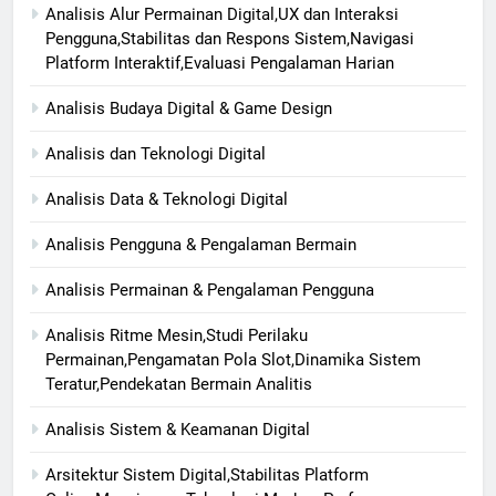
Analisis Alur Permainan Digital,UX dan Interaksi
Pengguna,Stabilitas dan Respons Sistem,Navigasi
Platform Interaktif,Evaluasi Pengalaman Harian
Analisis Budaya Digital & Game Design
Analisis dan Teknologi Digital
Analisis Data & Teknologi Digital
Analisis Pengguna & Pengalaman Bermain
Analisis Permainan & Pengalaman Pengguna
Analisis Ritme Mesin,Studi Perilaku
Permainan,Pengamatan Pola Slot,Dinamika Sistem
Teratur,Pendekatan Bermain Analitis
Analisis Sistem & Keamanan Digital
Arsitektur Sistem Digital,Stabilitas Platform