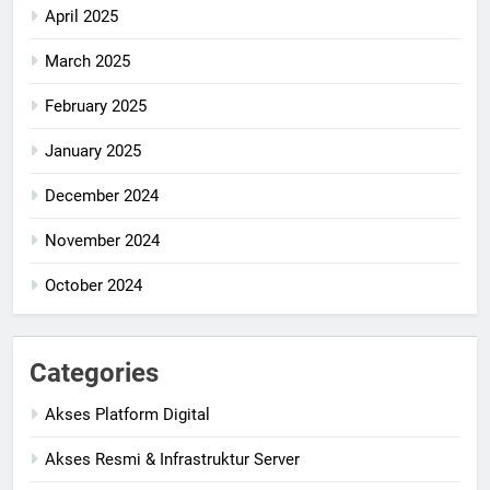
April 2025
March 2025
February 2025
January 2025
December 2024
November 2024
October 2024
Categories
Akses Platform Digital
Akses Resmi & Infrastruktur Server