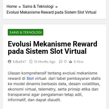
Home
Sains & Teknologi
Evolusi Mekanisme Reward pada Sistem Slot Virtual
SAINS & TEKNOLOGI
Evolusi Mekanisme Reward
pada Sistem Slot Virtual
0
Edbe847
10 Months Ago
8 Mins
Ulasan komprehensif tentang evolusi mekanisme
reward di
Slot
virtual: dari tabel pembayaran statis
ke model dinamis berbasis data, desain volatilitas,
ekonomi virtual, telemetry, serta prinsip etika dan
transparansi agar pengalaman tetap adil,
informatif, dan dapat diaudit.