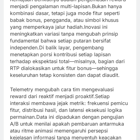
menjadi pengalaman multi-lapisan.Bukan hanya
kombinasi dasar, tetapi juga mode fitur seperti
babak bonus, pengganda, atau simbol khusus
yang memperkaya jalur hadiah.Inovasi ini
meningkatkan variasi tanpa mengubah prinsip
fundamental bahwa setiap putaran bersifat
independen.Di balik layar, pengembang
menetapkan porsi kontribusi setiap lapisan
terhadap ekspektasi total—misalnya, bagian dari
RTP dialokasikan untuk fitur bonus—sehingga
keseluruhan tetap konsisten dan dapat diaudit.
Telemetry mengubah cara tim mengevaluasi
reward dari reaktif menjadi proaktif.Setiap
interaksi membawa jejak metrik: frekuensi pemicu
fitur, distribusi hasil, dan latensi eksekusi logika
permainan.Data ini dipadukan dengan pengujian
A/B untuk menilai apakah pembaruan antarmuka
atau ritme animasi memengaruhi persepsi
kejelasan informasi tanpa menyentuh keacakan