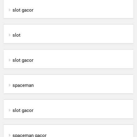
slot gacor
slot
slot gacor
spaceman
slot gacor
spaceman gacor