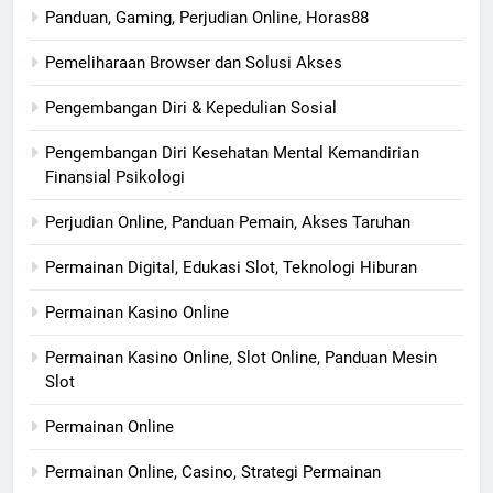
Panduan, Gaming, Perjudian Online, Horas88
Pemeliharaan Browser dan Solusi Akses
Pengembangan Diri & Kepedulian Sosial
Pengembangan Diri Kesehatan Mental Kemandirian
Finansial Psikologi
Perjudian Online, Panduan Pemain, Akses Taruhan
Permainan Digital, Edukasi Slot, Teknologi Hiburan
Permainan Kasino Online
Permainan Kasino Online, Slot Online, Panduan Mesin
Slot
Permainan Online
Permainan Online, Casino, Strategi Permainan