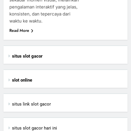
pengalaman interaktif yang jelas,
konsisten, dan tepercaya dari
waktu ke waktu.
Read More
situs slot gacor
slot online
situs link slot gacor
situs slot gacor hari ini