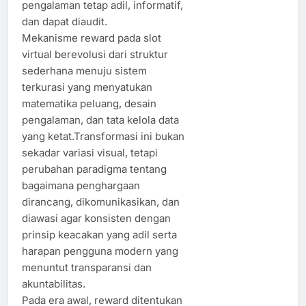
pengalaman tetap adil, informatif,
dan dapat diaudit.
Mekanisme reward pada slot
virtual berevolusi dari struktur
sederhana menuju sistem
terkurasi yang menyatukan
matematika peluang, desain
pengalaman, dan tata kelola data
yang ketat.Transformasi ini bukan
sekadar variasi visual, tetapi
perubahan paradigma tentang
bagaimana penghargaan
dirancang, dikomunikasikan, dan
diawasi agar konsisten dengan
prinsip keacakan yang adil serta
harapan pengguna modern yang
menuntut transparansi dan
akuntabilitas.
Pada era awal, reward ditentukan