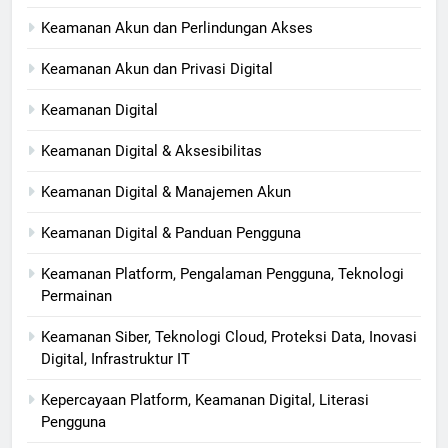
Keamanan Akun dan Perlindungan Akses
Keamanan Akun dan Privasi Digital
Keamanan Digital
Keamanan Digital & Aksesibilitas
Keamanan Digital & Manajemen Akun
Keamanan Digital & Panduan Pengguna
Keamanan Platform, Pengalaman Pengguna, Teknologi
Permainan
Keamanan Siber, Teknologi Cloud, Proteksi Data, Inovasi
Digital, Infrastruktur IT
Kepercayaan Platform, Keamanan Digital, Literasi
Pengguna