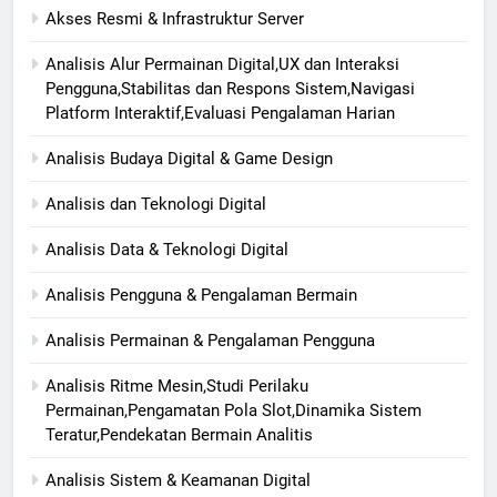
Akses Resmi & Infrastruktur Server
Analisis Alur Permainan Digital,UX dan Interaksi
Pengguna,Stabilitas dan Respons Sistem,Navigasi
Platform Interaktif,Evaluasi Pengalaman Harian
Analisis Budaya Digital & Game Design
Analisis dan Teknologi Digital
Analisis Data & Teknologi Digital
Analisis Pengguna & Pengalaman Bermain
Analisis Permainan & Pengalaman Pengguna
Analisis Ritme Mesin,Studi Perilaku
Permainan,Pengamatan Pola Slot,Dinamika Sistem
Teratur,Pendekatan Bermain Analitis
Analisis Sistem & Keamanan Digital