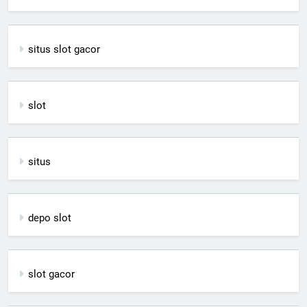
situs slot gacor
slot
situs
depo slot
slot gacor