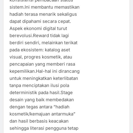
sistem.Ini membantu memastikan
hadiah terasa menarik sekaligus
dapat dipahami secara cepat.
Aspek ekonomi digital turut
berevolusi.Reward tidak lagi
berdiri sendiri, melainkan terikat
pada ekosistem: katalog aset
visual, progres kosmetik, atau
pencapaian yang memberi rasa
kepemilikan.Hal-hal ini dirancang
untuk meningkatkan keterlibatan
tanpa menciptakan ilusi pola
deterministik pada hasil.Stage
desain yang baik membedakan
dengan tegas antara “hadiah
kosmetik/kemajuan antarmuka”
dan hasil berbasis keacakan
sehingga literasi pengguna tetap