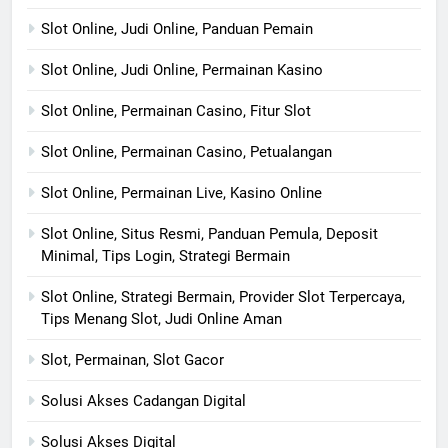
Slot Online, Judi Online, Panduan Pemain
Slot Online, Judi Online, Permainan Kasino
Slot Online, Permainan Casino, Fitur Slot
Slot Online, Permainan Casino, Petualangan
Slot Online, Permainan Live, Kasino Online
Slot Online, Situs Resmi, Panduan Pemula, Deposit
Minimal, Tips Login, Strategi Bermain
Slot Online, Strategi Bermain, Provider Slot Terpercaya,
Tips Menang Slot, Judi Online Aman
Slot, Permainan, Slot Gacor
Solusi Akses Cadangan Digital
Solusi Akses Digital