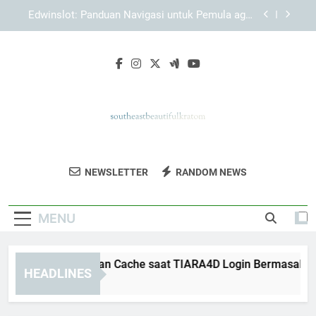
Skip
EDWINSLOT Login dan Faktor Penting dalam
to
Menjaga Kelancaran Akses
content
Cara Mengatasi Login Edwinslot Tidak Bisa
Masuk dengan Langkah Aman dan Praktis
Cara Membersihkan Cache saat TIARA4D Login
Bermasalah
Edwinslot: Panduan Navigasi untuk Pemula agar
Lebih Mudah Menggunakan Platform
EDWINSLOT Login dan Faktor Penting dalam
Menjaga Kelancaran Akses
Southeast
Temukan Kratom Berkualitas Dari Southeast
Cara Mengatasi Login Edwinslot Tidak Bisa
NEWSLETTER
RANDOM NEWS
Beautiful Kratom
Masuk dengan Langkah Aman dan Praktis
Beautiful Kratom. Produk Aman Dan
Terpercaya Untuk Kebutuhan Anda.
MENU
ra Membersihkan Cache saat TIARA4D Login Bermasalah
HEADLINES
Weeks Ago