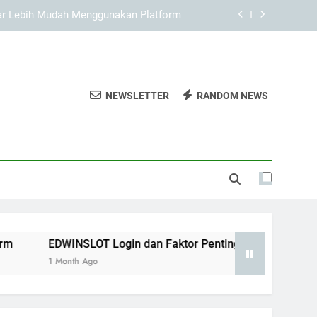
gar Lebih Mudah Menggunakan Platform
ting dalam Menjaga Kelancaran Akses
asuk dengan Langkah Aman dan Praktis
NEWSLETTER
RANDOM NEWS
ache saat TIARA4D Login Bermasalah
om
gar Lebih Mudah Menggunakan Platform
man Dan Terpercaya Untuk Kebutuhan Anda.
ting dalam Menjaga Kelancaran Akses
asuk dengan Langkah Aman dan Praktis
WINSLOT Login dan Faktor Penting dalam Menjaga Kelancara
onth Ago