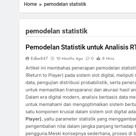
Home
pemodelan statistik
pemodelan statistik
Pemodelan Statistik untuk Analisis RT
Edbe847
10 Months Ago
0
8 Mins
Artikel ini membahas penerapan pemodelan statisti
(Return to Player) pada sistem slot digital, melipu
data, pengujian distribusi probabilistik, serta pene
untuk memastikan transparansi dan akurasi hasil ana
Dalam era digital modern, analisis berbasis data me
untuk memahami dan mengoptimalkan sistem berbas
satu komponen krusial dalam sistem slot digital ad
Player)
, yaitu parameter statistik yang menggamba
pengembalian nilai dalam jangka panjang terhadap to
pengguna.Meski konsepnya sederhana, proses di b