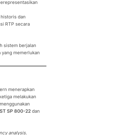
merepresentasikan
istoris dan
si RTP secara
 sistem berjalan
la yang memerlukan
odern menerapkan
ketiga melakukan
ji menggunakan
IST SP 800-22
dan
ncy analysis
.