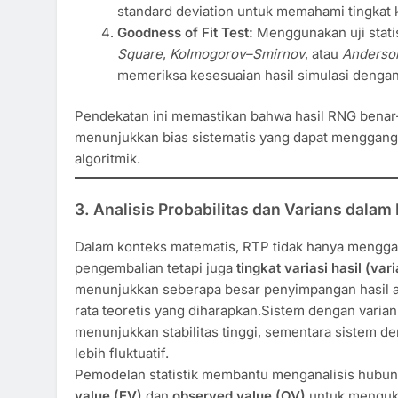
standard deviation untuk memahami tingkat 
Goodness of Fit Test:
Menggunakan uji statis
Square
,
Kolmogorov–Smirnov
, atau
Anderso
memeriksa kesesuaian hasil simulasi dengan d
Pendekatan ini memastikan bahwa hasil RNG benar-
menunjukkan bias sistematis yang dapat menggan
algoritmik.
3. Analisis Probabilitas dan Varians dalam
Dalam konteks matematis, RTP tidak hanya mengga
pengembalian tetapi juga
tingkat variasi hasil (var
menunjukkan seberapa besar penyimpangan hasil aktu
rata teoretis yang diharapkan.Sistem dengan varia
menunjukkan stabilitas tinggi, sementara sistem de
lebih fluktuatif.
Pemodelan statistik membantu menganalisis hubu
value (EV)
dan
observed value (OV)
untuk menguku