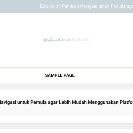
Edwinslot: Panduan Navigasi untuk Pemula a
EDWINSLOT Login dan Faktor Pen
Cara Mengatasi Login Edwinslot Tidak Bisa M
Cara Membersihkan C
theast Beautiful Krat
Edwinslot: Panduan Navigasi untuk Pemula a
ratom Berkualitas Dari Southeast Beautiful Kratom. Produk A
EDWINSLOT Login dan Faktor Pen
SAMPLE PAGE
Cara Mengatasi Login Edwinslot Tidak Bisa M
tuk Pemula agar Lebih Mudah Menggunakan Platform
ED
1 M