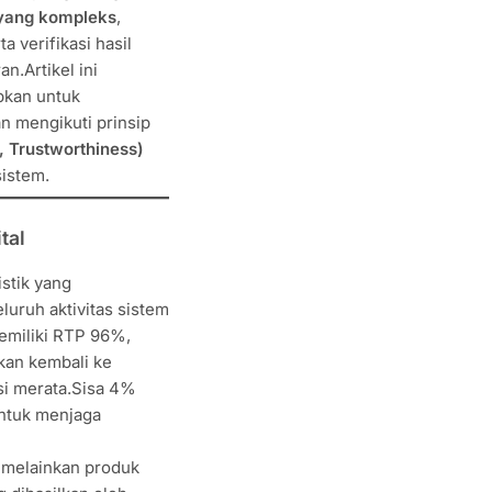
 yang kompleks
,
a verifikasi hasil
.Artikel ini
pkan untuk
an mengikuti prinsip
, Trustworthiness)
sistem.
tal
istik yang
luruh aktivitas sistem
memiliki RTP 96%,
 akan kembali ke
si merata.Sisa 4%
ntuk menjaga
, melainkan produk