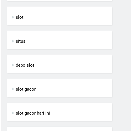
slot
situs
depo slot
slot gacor
slot gacor hari ini