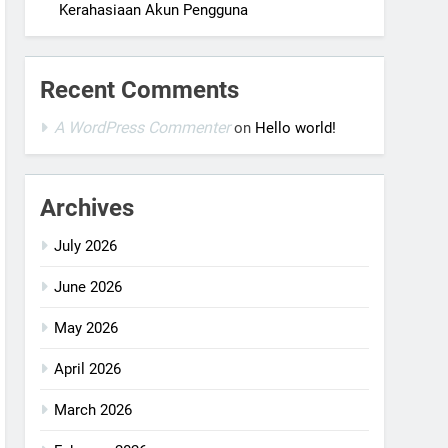
Kerahasiaan Akun Pengguna
Recent Comments
A WordPress Commenter
on
Hello world!
Archives
July 2026
June 2026
May 2026
April 2026
March 2026