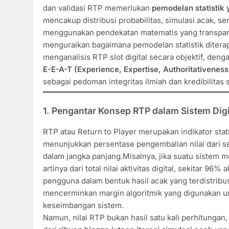
dan validasi RTP memerlukan
pemodelan statistik
mencakup distribusi probabilitas, simulasi acak, sert
menggunakan pendekatan matematis yang transparan
menguraikan bagaimana pemodelan statistik ditera
menganalisis RTP slot digital secara objektif, deng
E-E-A-T (Experience, Expertise, Authoritativeness
sebagai pedoman integritas ilmiah dan kredibilitas 
1. Pengantar Konsep RTP dalam Sistem Digi
RTP atau Return to Player merupakan indikator stat
menunjukkan persentase pengembalian nilai dari se
dalam jangka panjang.Misalnya, jika suatu sistem 
artinya dari total nilai aktivitas digital, sekitar 96%
pengguna dalam bentuk hasil acak yang terdistribu
mencerminkan margin algoritmik yang digunakan u
keseimbangan sistem.
Namun, nilai RTP bukan hasil satu kali perhitungan