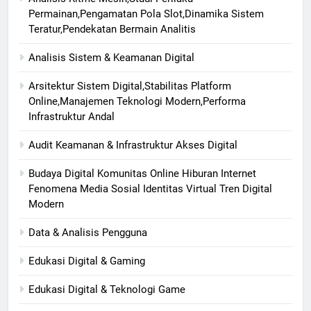
Permainan,Pengamatan Pola Slot,Dinamika Sistem
Teratur,Pendekatan Bermain Analitis
Analisis Sistem & Keamanan Digital
Arsitektur Sistem Digital,Stabilitas Platform
Online,Manajemen Teknologi Modern,Performa
Infrastruktur Andal
Audit Keamanan & Infrastruktur Akses Digital
Budaya Digital Komunitas Online Hiburan Internet
Fenomena Media Sosial Identitas Virtual Tren Digital
Modern
Data & Analisis Pengguna
Edukasi Digital & Gaming
Edukasi Digital & Teknologi Game