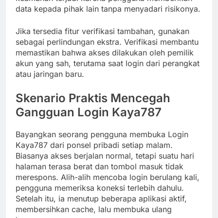
data kepada pihak lain tanpa menyadari risikonya.
Jika tersedia fitur verifikasi tambahan, gunakan
sebagai perlindungan ekstra. Verifikasi membantu
memastikan bahwa akses dilakukan oleh pemilik
akun yang sah, terutama saat login dari perangkat
atau jaringan baru.
Skenario Praktis Mencegah
Gangguan Login Kaya787
Bayangkan seorang pengguna membuka Login
Kaya787 dari ponsel pribadi setiap malam.
Biasanya akses berjalan normal, tetapi suatu hari
halaman terasa berat dan tombol masuk tidak
merespons. Alih-alih mencoba login berulang kali,
pengguna memeriksa koneksi terlebih dahulu.
Setelah itu, ia menutup beberapa aplikasi aktif,
membersihkan cache, lalu membuka ulang