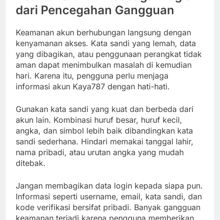
dari Pencegahan Gangguan
Keamanan akun berhubungan langsung dengan
kenyamanan akses. Kata sandi yang lemah, data
yang dibagikan, atau penggunaan perangkat tidak
aman dapat menimbulkan masalah di kemudian
hari. Karena itu, pengguna perlu menjaga
informasi akun Kaya787 dengan hati-hati.
Gunakan kata sandi yang kuat dan berbeda dari
akun lain. Kombinasi huruf besar, huruf kecil,
angka, dan simbol lebih baik dibandingkan kata
sandi sederhana. Hindari memakai tanggal lahir,
nama pribadi, atau urutan angka yang mudah
ditebak.
Jangan membagikan data login kepada siapa pun.
Informasi seperti username, email, kata sandi, dan
kode verifikasi bersifat pribadi. Banyak gangguan
keamanan terjadi karena pengguna memberikan