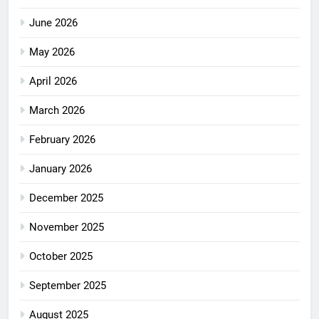
June 2026
May 2026
April 2026
March 2026
February 2026
January 2026
December 2025
November 2025
October 2025
September 2025
August 2025