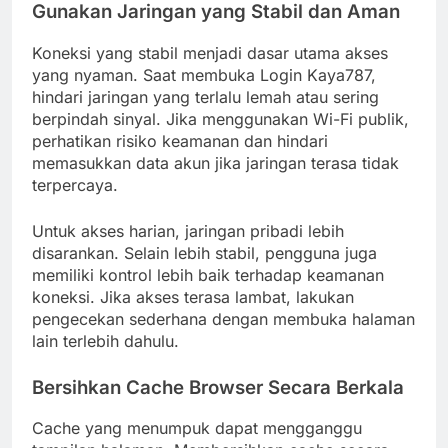
Gunakan Jaringan yang Stabil dan Aman
Koneksi yang stabil menjadi dasar utama akses
yang nyaman. Saat membuka Login Kaya787,
hindari jaringan yang terlalu lemah atau sering
berpindah sinyal. Jika menggunakan Wi-Fi publik,
perhatikan risiko keamanan dan hindari
memasukkan data akun jika jaringan terasa tidak
terpercaya.
Untuk akses harian, jaringan pribadi lebih
disarankan. Selain lebih stabil, pengguna juga
memiliki kontrol lebih baik terhadap keamanan
koneksi. Jika akses terasa lambat, lakukan
pengecekan sederhana dengan membuka halaman
lain terlebih dahulu.
Bersihkan Cache Browser Secara Berkala
Cache yang menumpuk dapat mengganggu