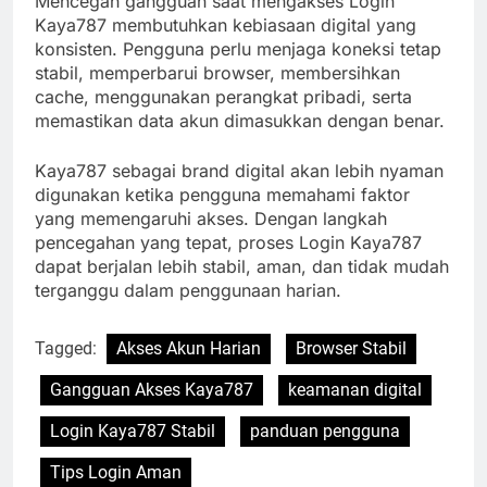
Mencegah gangguan saat mengakses Login
Kaya787 membutuhkan kebiasaan digital yang
konsisten. Pengguna perlu menjaga koneksi tetap
stabil, memperbarui browser, membersihkan
cache, menggunakan perangkat pribadi, serta
memastikan data akun dimasukkan dengan benar.
Kaya787 sebagai brand digital akan lebih nyaman
digunakan ketika pengguna memahami faktor
yang memengaruhi akses. Dengan langkah
pencegahan yang tepat, proses Login Kaya787
dapat berjalan lebih stabil, aman, dan tidak mudah
terganggu dalam penggunaan harian.
Tagged:
Akses Akun Harian
Browser Stabil
Gangguan Akses Kaya787
keamanan digital
Login Kaya787 Stabil
panduan pengguna
Tips Login Aman