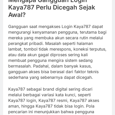
Kaya787 Perlu Dicegah Sejak
Awal?
Gangguan saat mengakses Login Kaya787 dapat
mengurangi kenyamanan pengguna, terutama bagi
mereka yang membuka akun secara rutin melalui
perangkat pribadi. Masalah seperti halaman
lambat, tombol tidak merespons, koneksi terputus,
atau data akun gagal diproses sering kali
membuat pengguna mengira sistem sedang
bermasalah. Padahal, dalam banyak kasus,
gangguan akses bisa berasal dari faktor teknis
sederhana yang sebenarnya dapat dicegah.
Kaya787 sebagai brand digital sering dicari
melalui berbagai variasi kata kunci, seperti
Kaya787 login, Kaya787 resmi, Kaya787 akses
aman, hingga Kaya787 tidak bisa login. Pola
pencarian ini menunjukkan bahwa pengguna