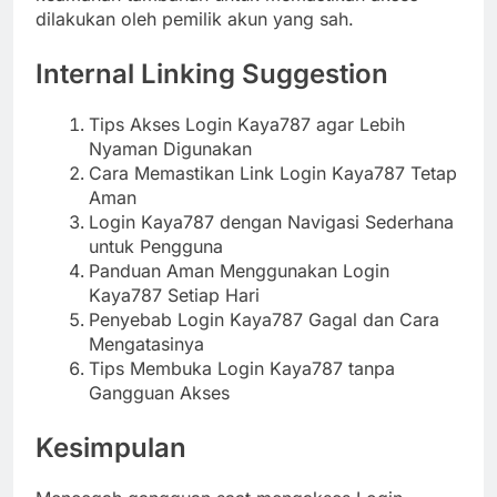
dilakukan oleh pemilik akun yang sah.
Internal Linking Suggestion
Tips Akses Login Kaya787 agar Lebih
Nyaman Digunakan
Cara Memastikan Link Login Kaya787 Tetap
Aman
Login Kaya787 dengan Navigasi Sederhana
untuk Pengguna
Panduan Aman Menggunakan Login
Kaya787 Setiap Hari
Penyebab Login Kaya787 Gagal dan Cara
Mengatasinya
Tips Membuka Login Kaya787 tanpa
Gangguan Akses
Kesimpulan