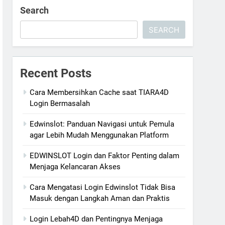
Search
SEARCH
Recent Posts
Cara Membersihkan Cache saat TIARA4D
Login Bermasalah
Edwinslot: Panduan Navigasi untuk Pemula
agar Lebih Mudah Menggunakan Platform
EDWINSLOT Login dan Faktor Penting dalam
Menjaga Kelancaran Akses
Cara Mengatasi Login Edwinslot Tidak Bisa
Masuk dengan Langkah Aman dan Praktis
Login Lebah4D dan Pentingnya Menjaga