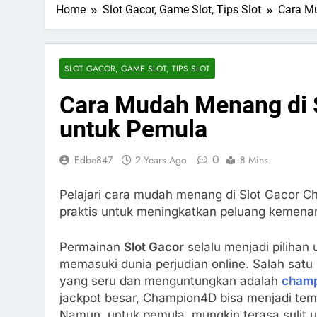
Home
Slot Gacor, Game Slot, Tips Slot
Cara M
SLOT GACOR, GAME SLOT, TIPS SLOT
Cara Mudah Menang di 
untuk Pemula
0
Edbe847
2 Years Ago
8 Mins
Pelajari cara mudah menang di Slot Gacor C
praktis untuk meningkatkan peluang kemena
Permainan
Slot Gacor
selalu menjadi pilihan
memasuki dunia perjudian online. Salah sa
yang seru dan menguntungkan adalah
cham
jackpot besar, Champion4D bisa menjadi te
Namun, untuk pemula, mungkin terasa sulit