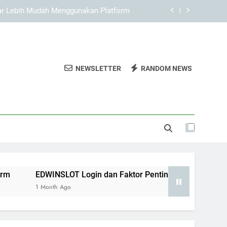
gar Lebih Mudah Menggunakan Platform
ting dalam Menjaga Kelancaran Akses
asuk dengan Langkah Aman dan Praktis
NEWSLETTER
RANDOM NEWS
ache saat TIARA4D Login Bermasalah
om
gar Lebih Mudah Menggunakan Platform
man Dan Terpercaya Untuk Kebutuhan Anda.
ting dalam Menjaga Kelancaran Akses
asuk dengan Langkah Aman dan Praktis
WINSLOT Login dan Faktor Penting dalam Menjaga Kelancara
onth Ago