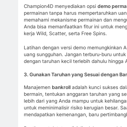
Champion4D menyediakan opsi
demo perma
permainan tanpa harus mempertaruhkan uang
memahami mekanisme permainan dan menguji s
Anda bisa memanfaatkan fitur ini untuk menge
kerja Wild, Scatter, serta Free Spins.
Latihan dengan versi demo memungkinkan And
uang sungguhan. Jangan terburu-buru untuk 
dengan taruhan kecil terlebih dahulu hingg
3.
Gunakan Taruhan yang Sesuai dengan Ban
Manajemen
bankroll
adalah kunci sukses dal
bermain, tentukan anggaran taruhan yang s
lebih dari yang Anda mampu untuk kehilanga
untuk meminimalisir risiko kerugian besar. 
mendapatkan kemenangan, baru pertimbangk