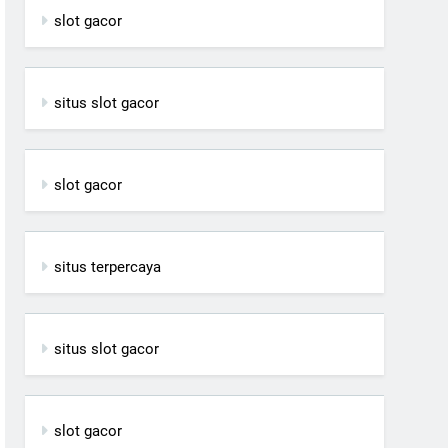
slot gacor
situs slot gacor
slot gacor
situs terpercaya
situs slot gacor
slot gacor