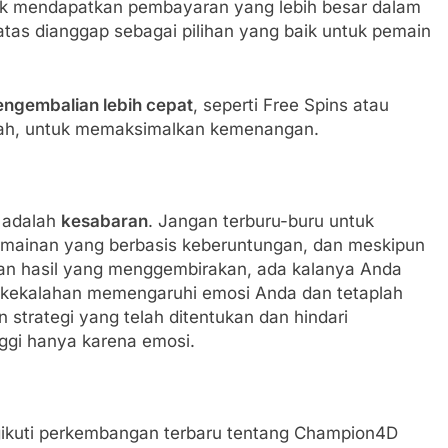
uk mendapatkan pembayaran yang lebih besar dalam
as dianggap sebagai pilihan yang baik untuk pemain
.
pengembalian lebih cepat
, seperti Free Spins atau
dah, untuk memaksimalkan kemenangan.
t adalah
kesabaran
. Jangan terburu-buru untuk
rmainan yang berbasis keberuntungan, dan meskipun
an hasil yang menggembirakan, ada kalanya Anda
 kekalahan memengaruhi emosi Anda dan tetaplah
strategi yang telah ditentukan dan hindari
nggi hanya karena emosi.
ikuti perkembangan terbaru tentang Champion4D