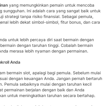
inan
yang memungkinkan pemain untuk mencoba
 sungguhan. Ini adalah cara yang sangat baik untuk
trategi tanpa risiko finansial. Sebagai pemula,
nal lebih dekat simbol-simbol, fitur bonus, dan cara
a untuk lebih percaya diri saat bermain dengan
bermain dengan taruhan tinggi. Cobalah bermain
a Anda merasa lebih nyaman dengan permainan.
kroll Anda
am bermain slot, apalagi bagi pemula. Sebelum mulai
esuai dengan keuangan Anda. Jangan pernah bertaruh
n. Pemula sebaiknya mulai dengan taruhan kecil
Saat permainan berjalan dengan baik dan Anda
an untuk meningkatkan taruhan secara bertahap.