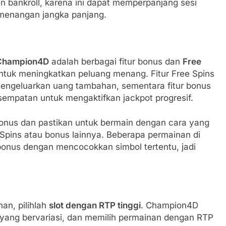
an bankroll, karena ini dapat memperpanjang sesi
menangan jangka panjang.
 Champion4D
adalah berbagai fitur bonus dan
Free
untuk meningkatkan peluang menang. Fitur Free Spins
engeluarkan uang tambahan, sementara fitur bonus
sempatan untuk mengaktifkan jackpot progresif.
onus dan pastikan untuk bermain dengan cara yang
pins atau bonus lainnya. Beberapa permainan di
nus dengan mencocokkan simbol tertentu, jadi
an, pilihlah
slot dengan RTP tinggi
. Champion4D
yang bervariasi, dan memilih permainan dengan RTP