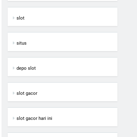
slot
situs
depo slot
slot gacor
slot gacor hari ini