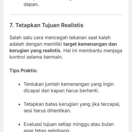
depan.
7. Tetapkan Tujuan Realistis
Salah satu cara mencegah tekanan saat kalah
adalah dengan memiliki
target kemenangan dan
kerugian yang realistis
. Hal ini membantu menjaga
kontrol selama bermain.
Tips Praktis:
Tentukan jumlah kemenangan yang ingin
dicapai dan kapan harus berhenti.
Tetapkan batas kerugian yang jika tercapai,
sesi harus dihentikan.
Evaluasi tujuan setiap minggu atau bulan
agar tetap seimbang.