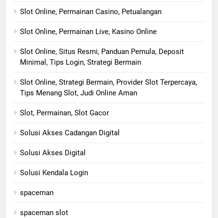
Slot Online, Permainan Casino, Petualangan
Slot Online, Permainan Live, Kasino Online
Slot Online, Situs Resmi, Panduan Pemula, Deposit
Minimal, Tips Login, Strategi Bermain
Slot Online, Strategi Bermain, Provider Slot Terpercaya,
Tips Menang Slot, Judi Online Aman
Slot, Permainan, Slot Gacor
Solusi Akses Cadangan Digital
Solusi Akses Digital
Solusi Kendala Login
spaceman
spaceman slot