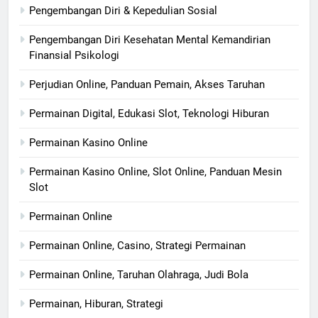
Pengembangan Diri & Kepedulian Sosial
Pengembangan Diri Kesehatan Mental Kemandirian
Finansial Psikologi
Perjudian Online, Panduan Pemain, Akses Taruhan
Permainan Digital, Edukasi Slot, Teknologi Hiburan
Permainan Kasino Online
Permainan Kasino Online, Slot Online, Panduan Mesin
Slot
Permainan Online
Permainan Online, Casino, Strategi Permainan
Permainan Online, Taruhan Olahraga, Judi Bola
Permainan, Hiburan, Strategi