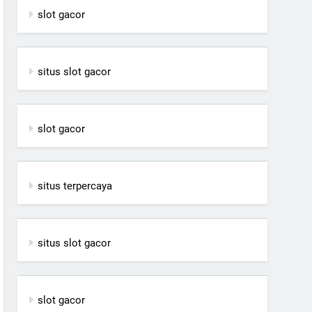
slot gacor
situs slot gacor
slot gacor
situs terpercaya
situs slot gacor
slot gacor