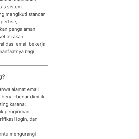
tas sistem.
ng mengikuti standar
pertise,
takan pengalaman
el ini akan
idasi email bekerja
 manfaatnya bagi
g?
bahwa alamat email
 benar-benar dimiliki
ting karena:
uk pengiriman
ifikasi login, dan
bantu mengurangi