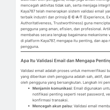
mencegah aktivitas tidak sah, serta menjaga integri
Kaya787 telah menerapkan sistem validasi email ya
terbaik industri dan prinsip
E-E-A-T
(Experience, Ex
Authoritativeness, Trustworthiness) guna mencip
pengguna yang aman, efisien, dan profesional. Artik
membahas secara lengkap bagaimana mekanisme val
di platform Kaya787, mengapa itu penting, dan apa
pengguna.
Apa Itu Validasi Email dan Mengapa Pentin
Validasi email adalah proses untuk memverifikasi 
yang diberikan oleh pengguna adalah sah, aktif, dan
oleh pengguna yang bersangkutan. Langkah ini pen
Menjamin komunikasi
: Email digunakan unt
notifikasi penting seperti reset password, ver
konfirmasi transaksi.
Mencegah akun palsu
: Validasi email mem