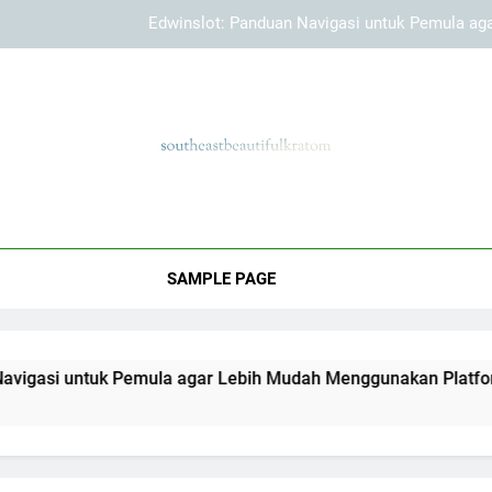
Edwinslot: Panduan Navigasi untuk Pemula a
EDWINSLOT Login dan Faktor Pen
Cara Mengatasi Login Edwinslot Tidak Bisa M
Cara Membersihkan C
theast Beautiful Krat
Edwinslot: Panduan Navigasi untuk Pemula a
ratom Berkualitas Dari Southeast Beautiful Kratom. Produk A
EDWINSLOT Login dan Faktor Pen
SAMPLE PAGE
Cara Mengatasi Login Edwinslot Tidak Bisa M
 untuk Pemula agar Lebih Mudah Menggunakan Platform