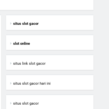
situs slot gacor
slot online
situs link slot gacor
situs slot gacor hari ini
situs slot gacor