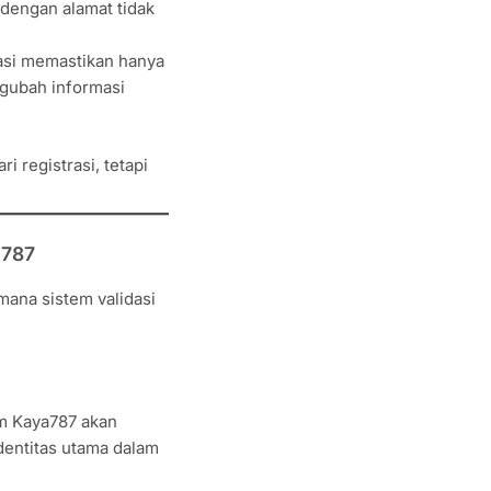
dengan alamat tidak
dasi memastikan hanya
gubah informasi
i registrasi, tetapi
a787
mana sistem validasi
em Kaya787 akan
identitas utama dalam