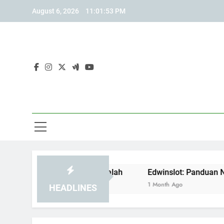
Skip
August 6, 2026
11:01:54 PM
to
content
Sou
Temukan K
ARA4D Login Bermasalah
Edwinslot: Panduan Navigasi
1 Month Ago
HEADLINES