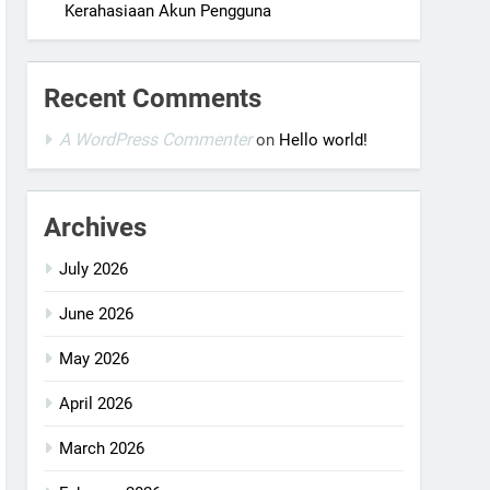
Kerahasiaan Akun Pengguna
Recent Comments
A WordPress Commenter
on
Hello world!
Archives
July 2026
June 2026
May 2026
April 2026
March 2026