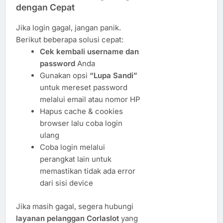
dengan Cepat
Jika login gagal, jangan panik.
Berikut beberapa solusi cepat:
Cek kembali username dan
password
Anda
Gunakan opsi
“Lupa Sandi”
untuk mereset password
melalui email atau nomor HP
Hapus cache & cookies
browser lalu coba login
ulang
Coba login melalui
perangkat lain untuk
memastikan tidak ada error
dari sisi device
Jika masih gagal, segera hubungi
layanan pelanggan Corlaslot
yang