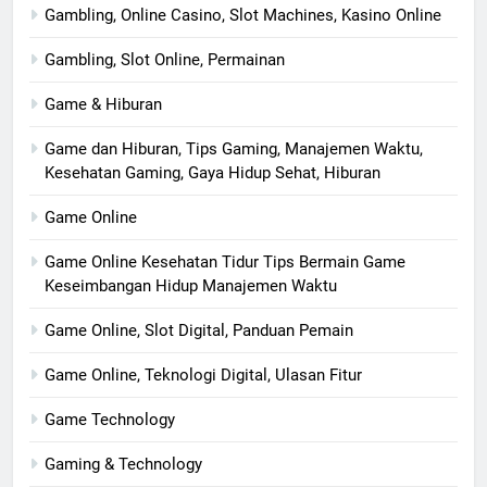
Gambling, Online Casino, Slot Machines, Kasino Online
Gambling, Slot Online, Permainan
Game & Hiburan
Game dan Hiburan, Tips Gaming, Manajemen Waktu,
Kesehatan Gaming, Gaya Hidup Sehat, Hiburan
Game Online
Game Online Kesehatan Tidur Tips Bermain Game
Keseimbangan Hidup Manajemen Waktu
Game Online, Slot Digital, Panduan Pemain
Game Online, Teknologi Digital, Ulasan Fitur
Game Technology
Gaming & Technology