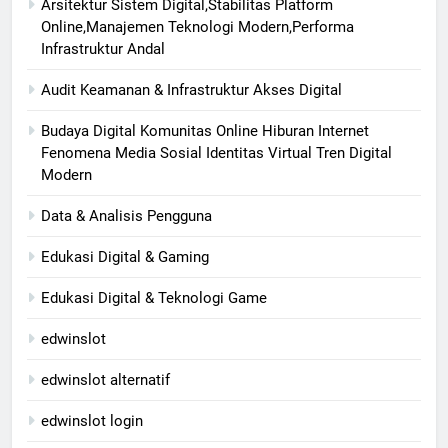
Arsitektur Sistem Digital,Stabilitas Platform
Online,Manajemen Teknologi Modern,Performa
Infrastruktur Andal
Audit Keamanan & Infrastruktur Akses Digital
Budaya Digital Komunitas Online Hiburan Internet
Fenomena Media Sosial Identitas Virtual Tren Digital
Modern
Data & Analisis Pengguna
Edukasi Digital & Gaming
Edukasi Digital & Teknologi Game
edwinslot
edwinslot alternatif
edwinslot login