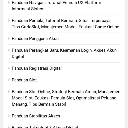
Panduan Navigasi Tutorial Pemula UX Platform
Informasi Sistem
Panduan Pemula, Tutorial Bermain, Situs Terpercaya,
Tips CorlaSlot, Manajemen Modal, Edukasi Game Online
Panduan Pengguna Akun
Panduan Perangkat Baru, Keamanan Login, Akses Akun
Digital
Panduan Registrasi Digital
Panduan Slot
Panduan Slot Online, Strategi Bermain Aman, Manajemen
Modal Slot, Edukasi Pemula Slot, Optimalisasi Peluang
Menang, Tips Bermain Stabil
Panduan Stabilitas Akses
Panduan Teknologi & Akses Digital