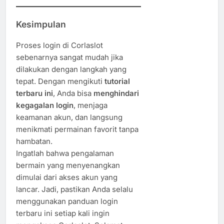
Kesimpulan
Proses login di Corlaslot
sebenarnya sangat mudah jika
dilakukan dengan langkah yang
tepat. Dengan mengikuti
tutorial
terbaru ini
, Anda bisa
menghindari
kegagalan login
, menjaga
keamanan akun, dan langsung
menikmati permainan favorit tanpa
hambatan.
Ingatlah bahwa pengalaman
bermain yang menyenangkan
dimulai dari akses akun yang
lancar. Jadi, pastikan Anda selalu
menggunakan panduan login
terbaru ini setiap kali ingin