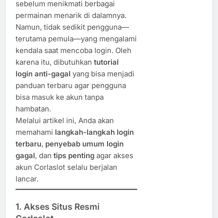
sebelum menikmati berbagai
permainan menarik di dalamnya.
Namun, tidak sedikit pengguna—
terutama pemula—yang mengalami
kendala saat mencoba login. Oleh
karena itu, dibutuhkan
tutorial
login anti-gagal
yang bisa menjadi
panduan terbaru agar pengguna
bisa masuk ke akun tanpa
hambatan.
Melalui artikel ini, Anda akan
memahami
langkah-langkah login
terbaru
,
penyebab umum login
gagal
, dan
tips penting
agar akses
akun Corlaslot selalu berjalan
lancar.
1.
Akses Situs Resmi