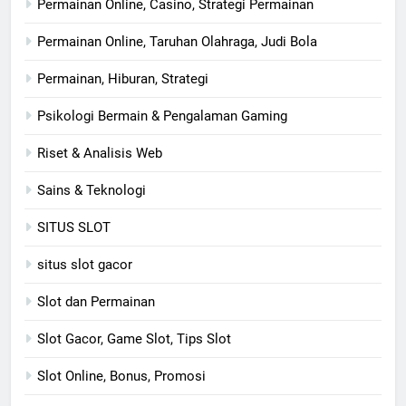
Permainan Online, Casino, Strategi Permainan
Permainan Online, Taruhan Olahraga, Judi Bola
Permainan, Hiburan, Strategi
Psikologi Bermain & Pengalaman Gaming
Riset & Analisis Web
Sains & Teknologi
SITUS SLOT
situs slot gacor
Slot dan Permainan
Slot Gacor, Game Slot, Tips Slot
Slot Online, Bonus, Promosi