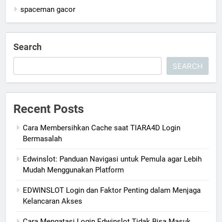
spaceman gacor
Search
SEARCH
Recent Posts
Cara Membersihkan Cache saat TIARA4D Login
Bermasalah
Edwinslot: Panduan Navigasi untuk Pemula agar Lebih
Mudah Menggunakan Platform
EDWINSLOT Login dan Faktor Penting dalam Menjaga
Kelancaran Akses
Cara Mengatasi Login Edwinslot Tidak Bisa Masuk