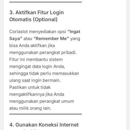
3.
Aktifkan Fitur Login
Otomatis (Optional)
Corlaslot menyediakan opsi
“Ingat
Saya”
atau
“Remember Me”
yang
bisa Anda aktifkan jika
menggunakan perangkat pribadi.
Fitur ini membantu sistem
mengingat data login Anda,
sehingga tidak perlu memasukkan
ulang saat ingin bermain.
Pastikan untuk tidak
mengaktifkannya jika Anda
menggunakan perangkat umum
atau milik orang lain.
4.
Gunakan Koneksi Internet