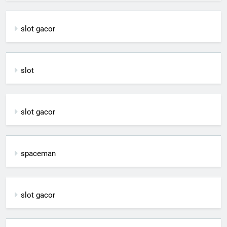
slot gacor
slot
slot gacor
spaceman
slot gacor