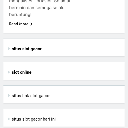
mengakses Corlaslot. Selamat
bermain dan semoga selalu
beruntung!
Read More
situs slot gacor
slot online
situs link slot gacor
situs slot gacor hari ini