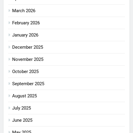
March 2026
February 2026
January 2026
December 2025
November 2025
October 2025
September 2025
August 2025
July 2025
June 2025
May 2025