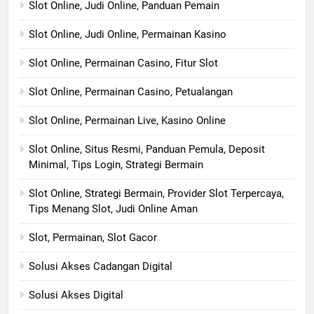
Slot Online, Judi Online, Panduan Pemain
Slot Online, Judi Online, Permainan Kasino
Slot Online, Permainan Casino, Fitur Slot
Slot Online, Permainan Casino, Petualangan
Slot Online, Permainan Live, Kasino Online
Slot Online, Situs Resmi, Panduan Pemula, Deposit
Minimal, Tips Login, Strategi Bermain
Slot Online, Strategi Bermain, Provider Slot Terpercaya,
Tips Menang Slot, Judi Online Aman
Slot, Permainan, Slot Gacor
Solusi Akses Cadangan Digital
Solusi Akses Digital