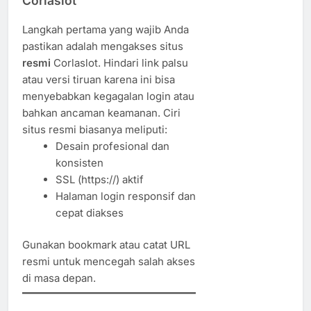
Corlaslot
Langkah pertama yang wajib Anda
pastikan adalah mengakses situs
resmi
Corlaslot. Hindari link palsu
atau versi tiruan karena ini bisa
menyebabkan kegagalan login atau
bahkan ancaman keamanan. Ciri
situs resmi biasanya meliputi:
Desain profesional dan
konsisten
SSL (https://) aktif
Halaman login responsif dan
cepat diakses
Gunakan bookmark atau catat URL
resmi untuk mencegah salah akses
di masa depan.