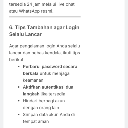
tersedia 24 jam melalui live chat
atau WhatsApp resmi.
6.
Tips Tambahan agar Login
Selalu Lancar
Agar pengalaman login Anda selalu
lancar dan bebas kendala, ikuti tips
berikut:
Perbarui password secara
berkala
untuk menjaga
keamanan
Aktifkan autentikasi dua
langkah
jika tersedia
Hindari berbagi akun
dengan orang lain
Simpan data akun Anda di
tempat aman