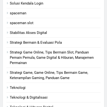
Solusi Kendala Login
spaceman
spaceman slot
Stabilitas Akses Digital
Strategi Bermain & Evaluasi Pola
Strategi Game Online, Tips Bermain Slot, Panduan
Pemain Pemula, Game Digital & Hiburan, Manajemen
Permainan
Strategi Game, Game Online, Tips Bermain Game,
Keterampilan Gaming, Panduan Game
Teknologi
Teknologi & Digitalisasi