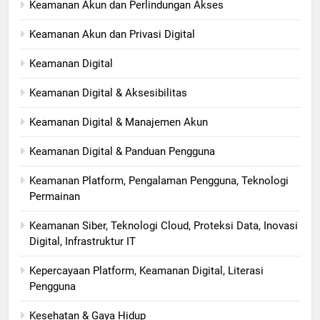
Keamanan Akun dan Perlindungan Akses
Keamanan Akun dan Privasi Digital
Keamanan Digital
Keamanan Digital & Aksesibilitas
Keamanan Digital & Manajemen Akun
Keamanan Digital & Panduan Pengguna
Keamanan Platform, Pengalaman Pengguna, Teknologi
Permainan
Keamanan Siber, Teknologi Cloud, Proteksi Data, Inovasi
Digital, Infrastruktur IT
Kepercayaan Platform, Keamanan Digital, Literasi
Pengguna
Kesehatan & Gaya Hidup