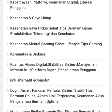
Kepercayaan Platform, Keamanan Digital, Literasi
Pengguna
Kesehatan & Gaya Hidup
Kesehatan Gaya Hidup Sehat Tips Bermain Game
Produktivitas Teknologi dan Kesehatan
Kesehatan Mental Gaming Sehat Lifestyle Tips Gaming
Komunitas & Diskusi
Kualitas Akses Digital,Stabilitas Sistem,Manajemen
Infrastruktur,Platform Digital,Pengalaman Pengguna
link alternatif edwinslot
Login Aman, Panduan Pemula, Sistem Stabil, Tips
Bermain Online, Akses Link Terpercaya, Keamanan Akun,
Pengalaman Bermain Optimal
Manajemen Risiko Bermain Slot Strategi Pemain Bijak