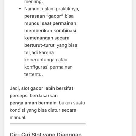
menang.
Namun, dalam praktiknya,
perasaan “gacor” bisa
muncul saat permainan
memberikan kombinasi
kemenangan secara
berturut-turut
, yang bisa
terjadi karena
keberuntungan atau
konfigurasi permainan
tertentu.
Jadi,
slot gacor lebih bersifat
persepsi berdasarkan
pengalaman bermain
, bukan suatu
kondisi yang bisa diatur secara
manual.
Ciri-Ciri Slot yang Dianggap