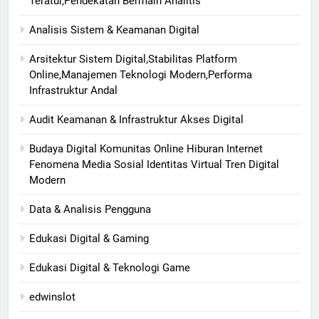
Teratur,Pendekatan Bermain Analitis
Analisis Sistem & Keamanan Digital
Arsitektur Sistem Digital,Stabilitas Platform
Online,Manajemen Teknologi Modern,Performa
Infrastruktur Andal
Audit Keamanan & Infrastruktur Akses Digital
Budaya Digital Komunitas Online Hiburan Internet
Fenomena Media Sosial Identitas Virtual Tren Digital
Modern
Data & Analisis Pengguna
Edukasi Digital & Gaming
Edukasi Digital & Teknologi Game
edwinslot