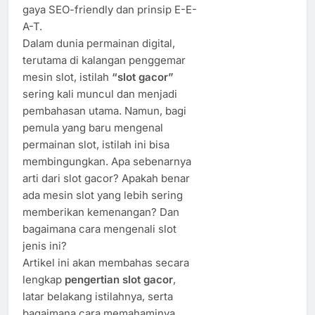
gaya SEO-friendly dan prinsip E-E-
A-T.
Dalam dunia permainan digital,
terutama di kalangan penggemar
mesin slot, istilah
“slot gacor”
sering kali muncul dan menjadi
pembahasan utama. Namun, bagi
pemula yang baru mengenal
permainan slot, istilah ini bisa
membingungkan. Apa sebenarnya
arti dari slot gacor? Apakah benar
ada mesin slot yang lebih sering
memberikan kemenangan? Dan
bagaimana cara mengenali slot
jenis ini?
Artikel ini akan membahas secara
lengkap
pengertian slot gacor
,
latar belakang istilahnya, serta
bagaimana cara memahaminya