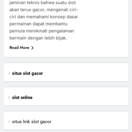
jaminan teknis bahwa suatu slot
akan terus gacor, mengenali ciri-
ciri dan memahami konsep dasar
permainan dapat membantu
pemula menikmati pengalaman
bermain dengan lebih bijak.
Read More
situs slot gacor
slot online
situs link slot gacor