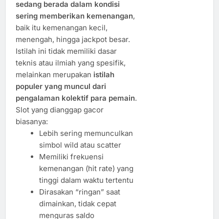
sedang berada dalam kondisi
sering memberikan kemenangan
,
baik itu kemenangan kecil,
menengah, hingga jackpot besar.
Istilah ini tidak memiliki dasar
teknis atau ilmiah yang spesifik,
melainkan merupakan
istilah
populer yang muncul dari
pengalaman kolektif para pemain
.
Slot yang dianggap gacor
biasanya:
Lebih sering memunculkan
simbol wild atau scatter
Memiliki frekuensi
kemenangan (hit rate) yang
tinggi dalam waktu tertentu
Dirasakan “ringan” saat
dimainkan, tidak cepat
menguras saldo