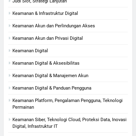
Judi Slot, Strategi Lanjutan
Keamanan & Infrastruktur Digital
Keamanan Akun dan Perlindungan Akses
Keamanan Akun dan Privasi Digital
Keamanan Digital
Keamanan Digital & Aksesibilitas
Keamanan Digital & Manajemen Akun
Keamanan Digital & Panduan Pengguna
Keamanan Platform, Pengalaman Pengguna, Teknologi
Permainan
Keamanan Siber, Teknologi Cloud, Proteksi Data, Inovasi
Digital, Infrastruktur IT