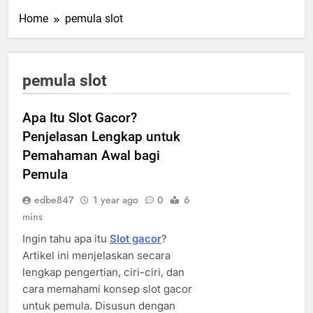
Home
pemula slot
pemula slot
Apa Itu Slot Gacor?
Penjelasan Lengkap untuk
Pemahaman Awal bagi
Pemula
edbe847
1 year ago
0
6
mins
Ingin tahu apa itu
Slot gacor
?
Artikel ini menjelaskan secara
lengkap pengertian, ciri-ciri, dan
cara memahami konsep slot gacor
untuk pemula. Disusun dengan