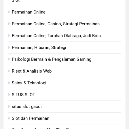
Slot
Permainan Online
Permainan Online, Casino, Strategi Permainan
Permainan Online, Taruhan Olahraga, Judi Bola
Permainan, Hiburan, Strategi
Psikologi Bermain & Pengalaman Gaming
Riset & Analisis Web
Sains & Teknologi
SITUS SLOT
situs slot gacor
Slot dan Permainan