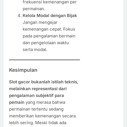
frekuensi kemenangan per
permainan.
Kelola Modal dengan Bijak
Jangan mengejar
kemenangan cepat. Fokus
pada pengalaman bermain
dan pengelolaan waktu
serta modal.
Kesimpulan
Slot gacor bukanlah istilah teknis,
melainkan representasi dari
pengalaman subjektif para
pemain
yang merasa bahwa
permainan tertentu sedang
memberikan kemenangan secara
lebih sering. Meski tidak ada