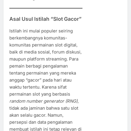
Asal Usul Istilah “Slot Gacor”
Istilah ini mulai populer seiring
berkembangnya komunitas-
komunitas permainan slot digital,
baik di media sosial, forum diskusi,
maupun platform streaming. Para
pemain berbagi pengalaman
tentang permainan yang mereka
anggap “gacor” pada hari atau
waktu tertentu. Karena sifat
permainan slot yang berbasis
random number generator (RNG)
,
tidak ada jaminan bahwa satu slot
akan selalu gacor. Namun,
persepsi dan data pengalaman
membuat istilah ini tetap relevan di