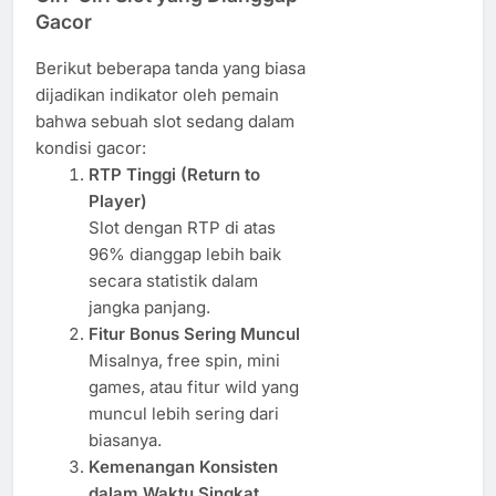
Gacor
Berikut beberapa tanda yang biasa
dijadikan indikator oleh pemain
bahwa sebuah slot sedang dalam
kondisi gacor:
RTP Tinggi (Return to
Player)
Slot dengan RTP di atas
96% dianggap lebih baik
secara statistik dalam
jangka panjang.
Fitur Bonus Sering Muncul
Misalnya, free spin, mini
games, atau fitur wild yang
muncul lebih sering dari
biasanya.
Kemenangan Konsisten
dalam Waktu Singkat