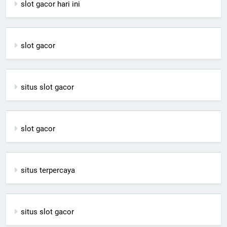
slot gacor hari ini
slot gacor
situs slot gacor
slot gacor
situs terpercaya
situs slot gacor