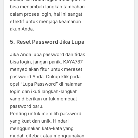
bisa menambah langkah tambahan
dalam proses login, hal ini sangat
efektif untuk menjaga keamanan
akun Anda.
5.
Reset Password Jika Lupa
Jika Anda lupa password dan tidak
bisa login, jangan panik. KAYA787
menyediakan fitur untuk mereset
password Anda. Cukup klik pada
opsi “Lupa Password” di halaman
login dan ikuti langkah-langkah
yang diberikan untuk membuat
password baru.
Penting untuk memilih password
yang kuat dan unik. Hindari
menggunakan kata-kata yang
mudah ditebak atau menggunakan