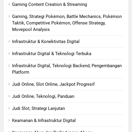
Gaming Content Creation & Streaming
Gaming, Strategi Pokémon, Battle Mechanics, Pokémon
Taktik, Competitive Pokémon, Offense Strategy,
Movepool Analysis
Infrastruktur & Konektivitas Digital
Infrastruktur Digital & Teknologi Terbuka
Infrastruktur Digital, Teknologi Backend, Pengembangan
Platform
Judi Online, Slot Online, Jackpot Progresif
Judi Online, Teknologi, Panduan
Judi Slot, Strategi Lanjutan
Keamanan & Infrastruktur Digital