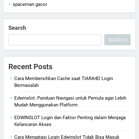
spaceman gacor
Search
SEARCH
Recent Posts
Cara Membersihkan Cache saat TIARA4D Login
Bermasalah
Edwinslot: Panduan Navigasi untuk Pemula agar Lebih
Mudah Menggunakan Platform
EDWINSLOT Login dan Faktor Penting dalam Menjaga
Kelancaran Akses
Cara Mengatasi Login Edwinslot Tidak Bisa Masuk