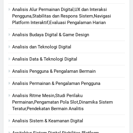
Analisis Alur Permainan Digital,UX dan Interaksi
Pengguna,Stabilitas dan Respons Sistem,Navigasi
Platform Interaktif,Evaluasi Pengalaman Harian
Analisis Budaya Digital & Game Design
Analisis dan Teknologi Digital
Analisis Data & Teknologi Digital
Analisis Pengguna & Pengalaman Bermain
Analisis Permainan & Pengalaman Pengguna
Analisis Ritme Mesin,Studi Perilaku
Permainan,Pengamatan Pola Slot,Dinamika Sistem
Teratur,Pendekatan Bermain Analitis
Analisis Sistem & Keamanan Digital
Arsitektur Sistem Digital,Stabilitas Platform