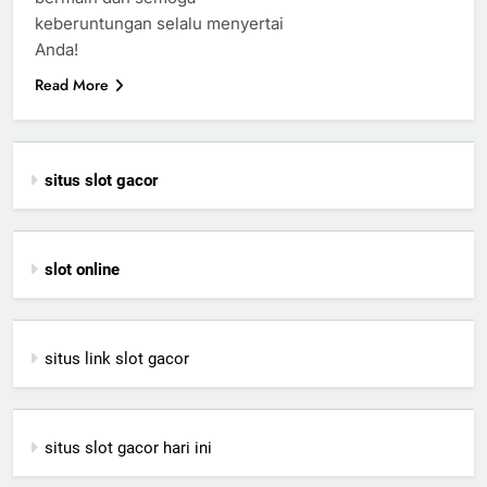
keberuntungan selalu menyertai
Anda!
Read More
situs slot gacor
slot online
situs link slot gacor
situs slot gacor hari ini