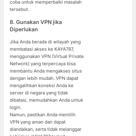
coba untuk memperbaiki masalah
tersebut.
8.
Gunakan VPN jika
Diperlukan
Jika Anda berada di wilayah yang
membatasi akses ke KAYA787,
menggunakan VPN (Virtual Private
Network) yang terpercaya bisa
membantu Anda mengakses situs
dengan lebih mudah. VPN dapat
mengalihkan koneksi Anda ke
server di negara yang tidak
dibatasi, memudahkan Anda untuk
login.
Namun, pastikan Anda memilih
VPN yang aman dan dapat
diandalkan, serta tidak melanggar