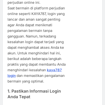
perjudian online ini.
Saat bermain di platform perjudian
online seperti KAYA787, login yang
lancar dan aman sangat penting
agar Anda dapat menikmati
pengalaman bermain tanpa
gangguan. Namun, terkadang
kesalahan login dapat terjadi yang
dapat menghambat akses Anda ke
akun. Untuk menghindari hal ini,
berikut adalah beberapa langkah
praktis yang dapat membantu Anda
menghindari kesalahan
kaya787
login
dan memastikan pengalaman
bermain yang optimal.
1.
Pastikan Informasi Login
Anda Tepat