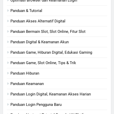
Optimasi Browser dan Keamanan Login
Panduan & Tutorial
Panduan Akses Alternatif Digital
Panduan Bermain Slot, Slot Online, Fitur Slot
Panduan Digital & Keamanan Akun
Panduan Game, Hiburan Digital, Edukasi Gaming
Panduan Game, Slot Online, Tips & Trik
Panduan Hiburan
Panduan Keamanan
Panduan Login Digital, Keamanan Akses Harian
Panduan Login Pengguna Baru