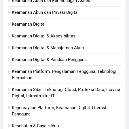
Keamanan Akun dan Perlindungan Akses
Keamanan Akun dan Privasi Digital
Keamanan Digital
Keamanan Digital & Aksesibilitas
Keamanan Digital & Manajemen Akun
Keamanan Digital & Panduan Pengguna
Keamanan Platform, Pengalaman Pengguna, Teknologi
Permainan
Keamanan Siber, Teknologi Cloud, Proteksi Data, Inovasi
Digital, Infrastruktur IT
Kepercayaan Platform, Keamanan Digital, Literasi
Pengguna
Kesehatan & Gaya Hidup