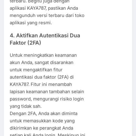
terbaru. Begitu juga dengan
aplikasi KAYA787, pastikan Anda
mengunduh versi terbaru dari toko
aplikasi yang resmi.
4.
Aktifkan Autentikasi Dua
Faktor (2FA)
Untuk meningkatkan keamanan
akun Anda, sangat disarankan
untuk mengaktifkan fitur
autentikasi dua faktor (2FA) di
KAYA787. Fitur ini menambah
lapisan keamanan tambahan selain
password, mengurangi risiko login
yang tidak sah.
Dengan 2FA, Anda akan diminta
untuk memasukkan kode yang
dikirimkan ke perangkat Anda
setiap kali Anda login. Meskipun ini