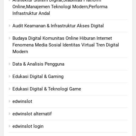
Online,Manajemen Teknologi Modern,Performa
Infrastruktur Andal
Audit Keamanan & Infrastruktur Akses Digital
Budaya Digital Komunitas Online Hiburan Internet
Fenomena Media Sosial Identitas Virtual Tren Digital
Modern
Data & Analisis Pengguna
Edukasi Digital & Gaming
Edukasi Digital & Teknologi Game
edwinslot
edwinslot alternatif
edwinslot login