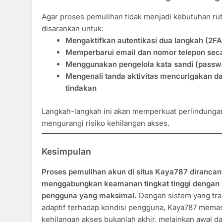
Agar proses pemulihan tidak menjadi kebutuhan ru
disarankan untuk:
Mengaktifkan autentikasi dua langkah (2FA
Memperbarui email dan nomor telepon seca
Menggunakan pengelola kata sandi (pass
Mengenali tanda aktivitas mencurigakan d
tindakan
Langkah-langkah ini akan memperkuat perlindungan
mengurangi risiko kehilangan akses.
Kesimpulan
Proses pemulihan akun di situs Kaya787 dirancan
menggabungkan keamanan tingkat tinggi denga
pengguna yang maksimal.
Dengan sistem yang tra
adaptif terhadap kondisi pengguna, Kaya787 mema
kehilangan akses bukanlah akhir, melainkan awal d