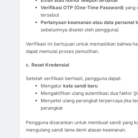
Email atau nomor telepon terdaftar
Verifikasi OTP (One-Time Password)
yang d
tersebut
Pertanyaan keamanan atau data personal t
sebelumnya disetel oleh pengguna)
Verifikasi ini bertujuan untuk memastikan bahwa ha
dapat memulai proses pemulihan.
c. Reset Kredensial
Setelah verifikasi berhasil, pengguna dapat:
Mengatur
kata sandi baru
Mengaktifkan ulang autentikasi dua faktor (ji
Menyetel ulang perangkat terpercaya jika te
perangkat
Pengguna disarankan untuk membuat sandi yang ku
mengulang sandi lama demi alasan keamanan.