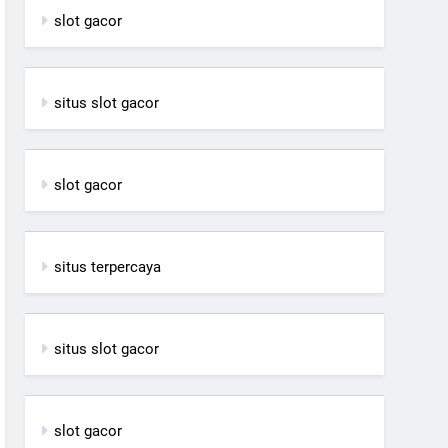
slot gacor
situs slot gacor
slot gacor
situs terpercaya
situs slot gacor
slot gacor