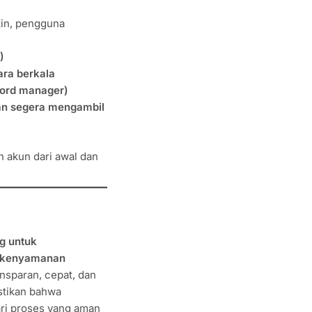
tin, pengguna
)
ra berkala
word manager)
an segera mengambil
 akun dari awal dan
g untuk
n kenyamanan
nsparan, cepat, dan
stikan bahwa
ari proses yang aman