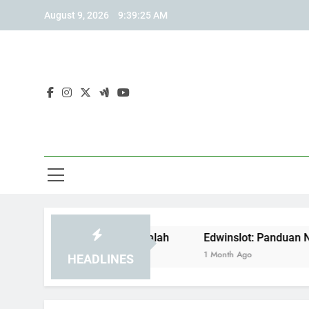
Skip
August 9, 2026
9:39:26 AM
to
content
Sou
Temukan K
A4D Login Bermasalah
Edwinslot: Panduan Navigasi un
1 Month Ago
HEADLINES