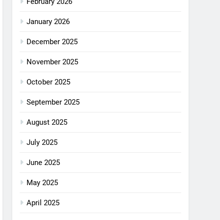
February 2026
January 2026
December 2025
November 2025
October 2025
September 2025
August 2025
July 2025
June 2025
May 2025
April 2025