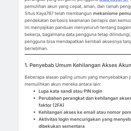
pemulihan akun yang cepat, aman, dan ramah peng
Situs Kaya787 telah membangun
mekanisme pemul
pendekatan berbasis keamanan berlapis dan kemuda
ini menyajikan panduan menyeluruh tentang bagai
bekerja, bagaimana data pengguna tetap dilindungi
pengguna bisa mendapatkan kembali aksesnya tan
berlebihan.
1. Penyebab Umum Kehilangan Akses Aku
Beberapa alasan paling umum yang menyebabkan 
memulihkan akun mereka antara lain:
Lupa kata sandi atau PIN login
Perubahan perangkat dan kehilangan akses
faktor (2FA)
Kehilangan akses ke email atau nomor pons
Aktivitas login mencurigakan yang menye
dibekukan sementara