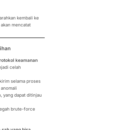
iarahkan kembali ke
m akan mencatat
lihan
rotokol keamanan
jadi celah
kirim selama proses
 anomali
 yang dapat ditinjau
cegah brute-force
 sah yang bisa