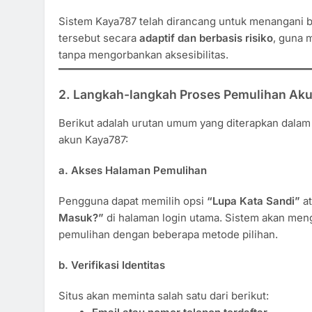
Sistem Kaya787 telah dirancang untuk menangani b
tersebut secara
adaptif dan berbasis risiko
, guna 
tanpa mengorbankan aksesibilitas.
2. Langkah-langkah Proses Pemulihan Ak
Berikut adalah urutan umum yang diterapkan dalam
akun Kaya787:
a. Akses Halaman Pemulihan
Pengguna dapat memilih opsi
“Lupa Kata Sandi”
a
Masuk?”
di halaman login utama. Sistem akan men
pemulihan dengan beberapa metode pilihan.
b. Verifikasi Identitas
Situs akan meminta salah satu dari berikut: