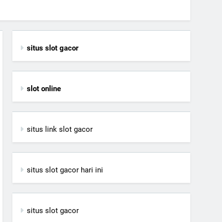
situs slot gacor
slot online
situs link slot gacor
situs slot gacor hari ini
situs slot gacor