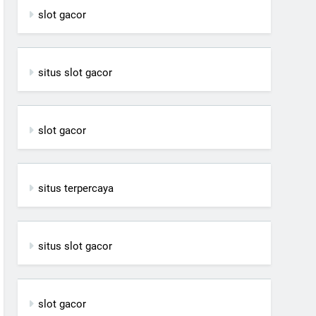
slot gacor
situs slot gacor
slot gacor
situs terpercaya
situs slot gacor
slot gacor