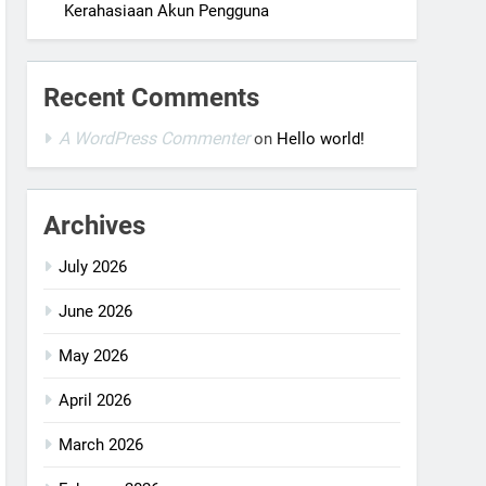
Kerahasiaan Akun Pengguna
Recent Comments
A WordPress Commenter
on
Hello world!
Archives
July 2026
June 2026
May 2026
April 2026
March 2026