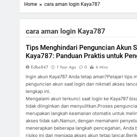
Home
cara aman login Kaya787
cara aman login Kaya787
Tips Menghindari Penguncian Akun S
Kaya787: Panduan Praktis untuk Pe
Edbe847
1 Year Ago
0
6 Mins
Ingin akun Kaya787 Anda tetap aman?Pelajari tips 
penguncian akun saat login dan nikmati akses lan
lengkap ini.
Mengalami akun terkunci saat login ke Kaya787 bisa
tidak diinginkan dan menyulitkan.Proses pengunci
merupakan langkah keamanan otomatis untuk meli
akses tidak sah.Namun, dengan memahami penye
menerapkan beberapa langkah pencegahan, Anda b
risiko ini dan menjaga akses akun tetap lancar.Beri