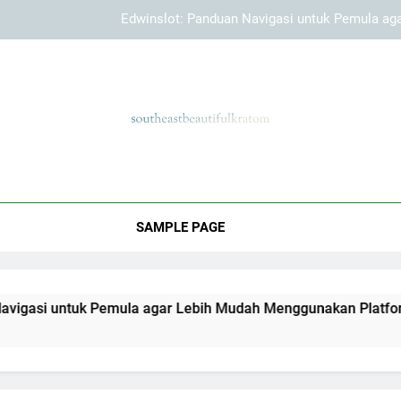
Edwinslot: Panduan Navigasi untuk Pemula a
EDWINSLOT Login dan Faktor Pen
Cara Mengatasi Login Edwinslot Tidak Bisa M
Cara Membersihkan C
theast Beautiful Krat
Edwinslot: Panduan Navigasi untuk Pemula a
ratom Berkualitas Dari Southeast Beautiful Kratom. Produk A
EDWINSLOT Login dan Faktor Pen
SAMPLE PAGE
Cara Mengatasi Login Edwinslot Tidak Bisa M
tuk Pemula agar Lebih Mudah Menggunakan Platform
ED
1 M