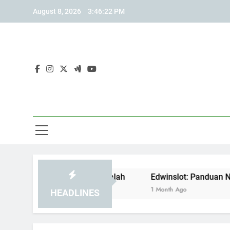
Skip
August 8, 2026
3:46:23 PM
to
content
Sou
Temukan K
4D Login Bermasalah
Edwinslot: Panduan Navigasi un
1 Month Ago
HEADLINES