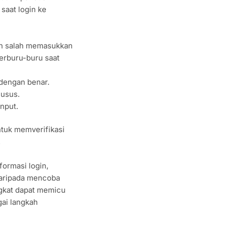
saat login ke
ah salah memasukkan
erburu-buru saat
dengan benar.
husus.
input.
ntuk memverifikasi
.
formasi login,
daripada mencoba
ngkat dapat memicu
ai langkah