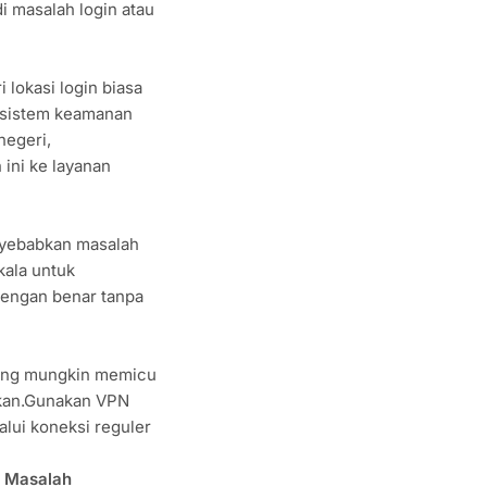
i masalah login atau
 lokasi login biasa
h sistem keamanan
negeri,
ini ke layanan
nyebabkan masalah
kala untuk
engan benar tanpa
ang mungkin memicu
akan.Gunakan VPN
alui koneksi reguler
a Masalah