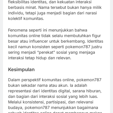
fleksibilitas identitas, dan kekuatan interaksi
berbasis minat. Nama tersebut bukan hanya milik
individu, tetapi juga menjadi bagian dari narasi
kolektif komunitas.
Fenomena seperti ini menunjukkan bahwa
komunitas online tidak selalu membutuhkan figur
besar atau influencer untuk berkembang. Identitas
kecil namun konsisten seperti pokemon787 justru
sering menjadi “perekat” sosial yang menjaga
interaksi tetap hidup dan relevan.
Kesimpulan
Dalam perspektif komunitas online, pokemon787
bukan sekadar nama atau akun. Ia adalah
representasi dari identitas digital, sarana hiburan,
dan bagian dari interaksi sosial yang lebih luas.
Melalui konsistensi, partisipasi, dan relevansi
budaya, pokemon787 menunjukkan bagaimana