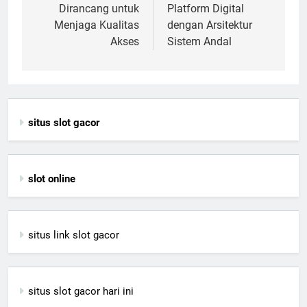
Dirancang untuk
Platform Digital
Menjaga Kualitas
dengan Arsitektur
Akses
Sistem Andal
situs slot gacor
slot online
situs link slot gacor
situs slot gacor hari ini