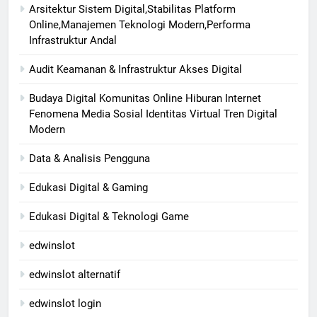
Arsitektur Sistem Digital,Stabilitas Platform
Online,Manajemen Teknologi Modern,Performa
Infrastruktur Andal
Audit Keamanan & Infrastruktur Akses Digital
Budaya Digital Komunitas Online Hiburan Internet
Fenomena Media Sosial Identitas Virtual Tren Digital
Modern
Data & Analisis Pengguna
Edukasi Digital & Gaming
Edukasi Digital & Teknologi Game
edwinslot
edwinslot alternatif
edwinslot login