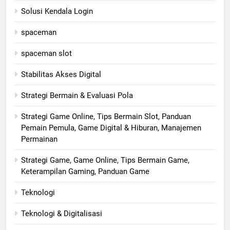
Solusi Kendala Login
spaceman
spaceman slot
Stabilitas Akses Digital
Strategi Bermain & Evaluasi Pola
Strategi Game Online, Tips Bermain Slot, Panduan
Pemain Pemula, Game Digital & Hiburan, Manajemen
Permainan
Strategi Game, Game Online, Tips Bermain Game,
Keterampilan Gaming, Panduan Game
Teknologi
Teknologi & Digitalisasi