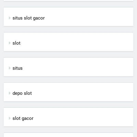
situs slot gacor
slot
situs
depo slot
slot gacor