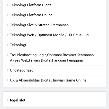
Teknologi Platform Digital
Teknologi Platform Online
Teknologi Slot & Strategi Permainan
Teknologi Web / Optimasi Mobile / UX Situs Judi
Teknologi'
Troubleshooting Login,Optimasi Browser,Keamanan
Akses Web,Privasi Digital,Panduan Pengguna
Uncategorized
UX & Aksesibilitas Digital, Inovasi Game Online
togel slot