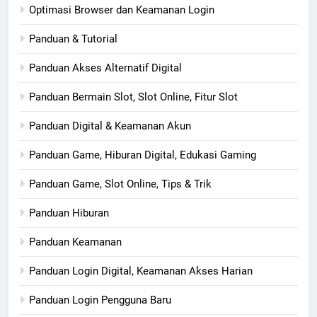
Optimasi Browser dan Keamanan Login
Panduan & Tutorial
Panduan Akses Alternatif Digital
Panduan Bermain Slot, Slot Online, Fitur Slot
Panduan Digital & Keamanan Akun
Panduan Game, Hiburan Digital, Edukasi Gaming
Panduan Game, Slot Online, Tips & Trik
Panduan Hiburan
Panduan Keamanan
Panduan Login Digital, Keamanan Akses Harian
Panduan Login Pengguna Baru