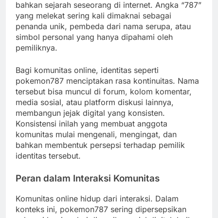
bahkan sejarah seseorang di internet. Angka “787”
yang melekat sering kali dimaknai sebagai
penanda unik, pembeda dari nama serupa, atau
simbol personal yang hanya dipahami oleh
pemiliknya.
Bagi komunitas online, identitas seperti
pokemon787 menciptakan rasa kontinuitas. Nama
tersebut bisa muncul di forum, kolom komentar,
media sosial, atau platform diskusi lainnya,
membangun jejak digital yang konsisten.
Konsistensi inilah yang membuat anggota
komunitas mulai mengenali, mengingat, dan
bahkan membentuk persepsi terhadap pemilik
identitas tersebut.
Peran dalam Interaksi Komunitas
Komunitas online hidup dari interaksi. Dalam
konteks ini, pokemon787 sering dipersepsikan