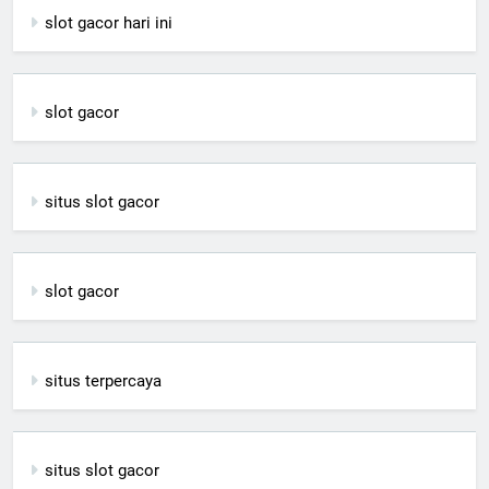
slot gacor hari ini
slot gacor
situs slot gacor
slot gacor
situs terpercaya
situs slot gacor