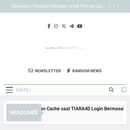
Skip
EDWINSLOT Login dan Faktor Penting dalam
to
Menjaga Kelancaran Akses
content
Cara Mengatasi Login Edwinslot Tidak Bisa
Masuk dengan Langkah Aman dan Praktis
Cara Membersihkan Cache saat TIARA4D Login
Bermasalah
Edwinslot: Panduan Navigasi untuk Pemula agar
Lebih Mudah Menggunakan Platform
EDWINSLOT Login dan Faktor Penting dalam
Menjaga Kelancaran Akses
Southeast
Temukan Kratom Berkualitas Dari Southeast
Cara Mengatasi Login Edwinslot Tidak Bisa
NEWSLETTER
RANDOM NEWS
Beautiful Kratom
Masuk dengan Langkah Aman dan Praktis
Beautiful Kratom. Produk Aman Dan
Terpercaya Untuk Kebutuhan Anda.
MENU
ra Membersihkan Cache saat TIARA4D Login Bermasalah
HEADLINES
eeks Ago