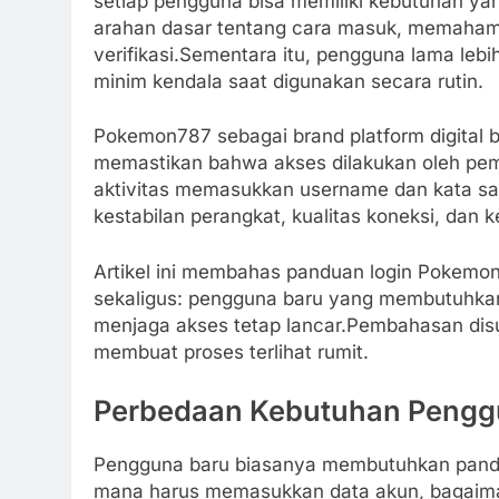
setiap pengguna bisa memiliki kebutuhan 
arahan dasar tentang cara masuk, memahami
verifikasi.Sementara itu, pengguna lama leb
minim kendala saat digunakan secara rutin.
Pokemon787 sebagai brand platform digital 
memastikan bahwa akses dilakukan oleh pemi
aktivitas memasukkan username dan kata san
kestabilan perangkat, kualitas koneksi, da
Artikel ini membahas panduan login Pokemo
sekaligus: pengguna baru yang membutuhka
menjaga akses tetap lancar.Pembahasan disu
membuat proses terlihat rumit.
Perbedaan Kebutuhan Pengg
Pengguna baru biasanya membutuhkan pandu
mana harus memasukkan data akun, bagaima