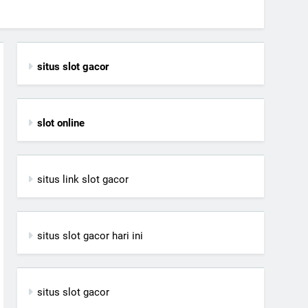
situs slot gacor
slot online
situs link slot gacor
situs slot gacor hari ini
situs slot gacor