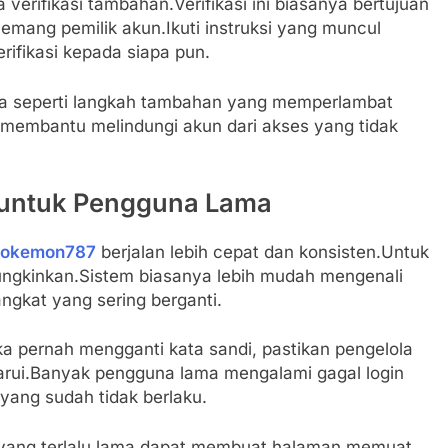
 verifikasi tambahan.Verifikasi ini biasanya bertujuan
ng pemilik akun.Ikuti instruksi yang muncul
rifikasi kepada siapa pun.
asa seperti langkah tambahan yang memperlambat
i membantu melindungi akun dari akses yang tidak
untuk Pengguna Lama
 pokemon787
berjalan lebih cepat dan konsisten.Untuk
ungkinkan.Sistem biasanya lebih mudah mengenali
ngkat yang sering berganti.
ka pernah mengganti kata sandi, pastikan pengelola
barui.Banyak pengguna lama mengalami gagal login
ang sudah tidak berlaku.
he yang terlalu lama dapat membuat halaman memuat