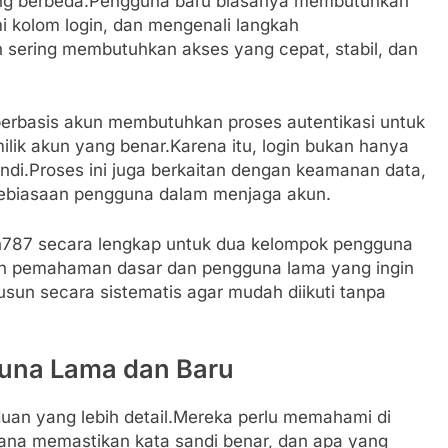
yang berbeda.Pengguna baru biasanya membutuhkan
 kolom login, dan mengenali langkah
ih sering membutuhkan akses yang cepat, stabil, dan
berbasis akun membutuhkan proses autentikasi untuk
lik akun yang benar.Karena itu, login bukan hanya
di.Proses ini juga berkaitan dengan keamanan data,
n kebiasaan pengguna dalam menjaga akun.
n787 secara lengkap untuk dua kelompok pengguna
n pemahaman dasar dan pengguna lama yang ingin
sun secara sistematis agar mudah diikuti tanpa
una Lama dan Baru
an yang lebih detail.Mereka perlu memahami di
na memastikan kata sandi benar, dan apa yang