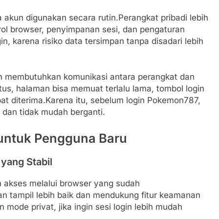
akun digunakan secara rutin.Perangkat pribadi lebih
ol browser, penyimpanan sesi, dan pengaturan
, karena risiko data tersimpan tanpa disadari lebih
ogin membutuhkan komunikasi antara perangkat dan
utus, halaman bisa memuat terlalu lama, tombol login
bat diterima.Karena itu, sebelum login Pokemon787,
 dan tidak mudah berganti.
untuk Pengguna Baru
yang Stabil
akses melalui browser yang sudah
n tampil lebih baik dan mendukung fitur keamanan
mode privat, jika ingin sesi login lebih mudah