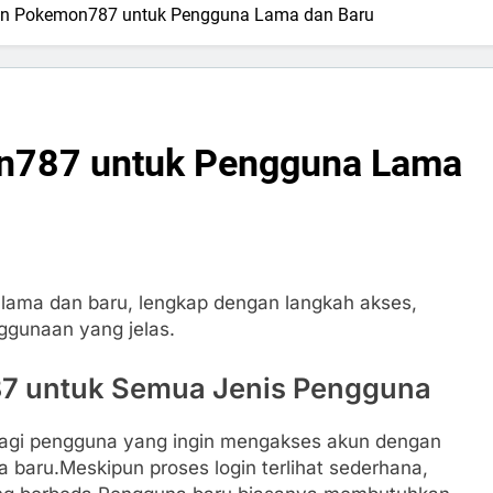
in Pokemon787 untuk Pengguna Lama dan Baru
n787 untuk Pengguna Lama
ama dan baru, lengkap dengan langkah akses,
ggunaan yang jelas.
 untuk Semua Jenis Pengguna
agi pengguna yang ingin mengakses akun dengan
aru.Meskipun proses login terlihat sederhana,