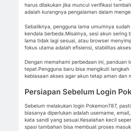
harus dilakukan jika muncul verifikasi tamb
adalah kurangnya pengalaman dalam mengenal
Sebaliknya, pengguna lama umumnya sudah 
kendala berbeda.Misalnya, sesi akun sering b
lama tidak lagi sesuai, atau browser menyim
fokus utama adalah efisiensi, stabilitas aks
Dengan memahami perbedaan ini, panduan l
tepat.Pengguna baru bisa mengikuti langka
kebiasaan akses agar akun tetap aman dan 
Persiapan Sebelum Login P
Sebelum melakukan login Pokemon787, pasti
biasanya diperlukan adalah username, email,
kata sandi yang sesuai.Kesalahan kecil sepert
spasi tambahan bisa membuat proses masuk