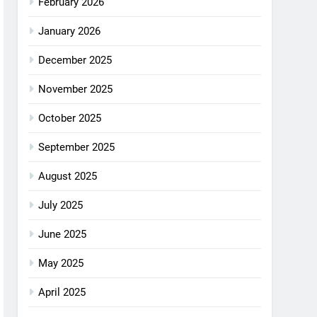
February 2026
January 2026
December 2025
November 2025
October 2025
September 2025
August 2025
July 2025
June 2025
May 2025
April 2025