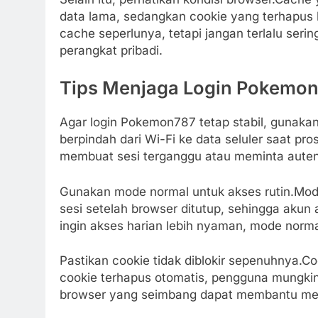
data lama, sedangkan cookie yang terhapus b
cache seperlunya, tetapi jangan terlalu sering
perangkat pribadi.
Tips Menjaga Login Pokemon7
Agar login Pokemon787 tetap stabil, gunakan
berpindah dari Wi-Fi ke data seluler saat pr
membuat sesi terganggu atau meminta autent
Gunakan mode normal untuk akses rutin.Mode
sesi setelah browser ditutup, sehingga akun 
ingin akses harian lebih nyaman, mode normal
Pastikan cookie tidak diblokir sepenuhnya.
cookie terhapus otomatis, pengguna mungkin
browser yang seimbang dapat membantu m