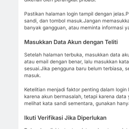
Pastikan halaman login tampil dengan jelas.
sandi, dan tombol masuk.Jangan memasukkan d
banyak gangguan, atau meminta informasi ya
Masukkan Data Akun dengan Teliti
Setelah halaman terbuka, masukkan data aku
atau email dengan benar, lalu masukkan kata 
sesuai.Jika pengguna baru belum terbiasa, 
masuk.
Ketelitian menjadi faktor penting dalam log
karena akun bermasalah, tetapi karena data ya
melihat kata sandi sementara, gunakan hanya d
Ikuti Verifikasi Jika Diperlukan