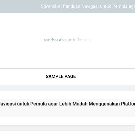
Edwinslot: Panduan Navigasi untuk Pemula a
EDWINSLOT Login dan Faktor Pen
Cara Mengatasi Login Edwinslot Tidak Bisa M
Cara Membersihkan C
theast Beautiful Krat
Edwinslot: Panduan Navigasi untuk Pemula a
ratom Berkualitas Dari Southeast Beautiful Kratom. Produk A
EDWINSLOT Login dan Faktor Pen
SAMPLE PAGE
Cara Mengatasi Login Edwinslot Tidak Bisa M
uk Pemula agar Lebih Mudah Menggunakan Platform
EDW
1 Mo