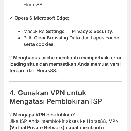
Horas88.
✔
Opera & Microsoft Edge:
Masuk ke
Settings → Privacy & Security
.
Pilih
Clear Browsing Data
dan hapus
cache
serta cookies
.
?
Menghapus cache membantu memperbaiki error
loading situs dan memastikan Anda memuat versi
terbaru dari Horas88.
4. Gunakan VPN untuk
Mengatasi Pemblokiran ISP
?
Mengapa VPN dibutuhkan?
Jika ISP Anda memblokir akses ke Horas88,
VPN
(Virtual Private Network) dapat membantu