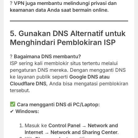
?
VPN juga membantu melindungi privasi dan
keamanan data Anda saat bermain online.
5. Gunakan DNS Alternatif untuk
Menghindari Pemblokiran ISP
?
Bagaimana DNS membantu?
ISP sering kali memblokir situs tertentu melalui
pengaturan DNS mereka. Dengan mengganti DNS
ke layanan publik seperti
Google DNS atau
Cloudflare DNS
, Anda bisa mengatasi pemblokiran
tersebut.
Cara mengganti DNS di PC/Laptop:
✔
Windows:
Masuk ke
Control Panel → Network and
Internet → Network and Sharing Center
.