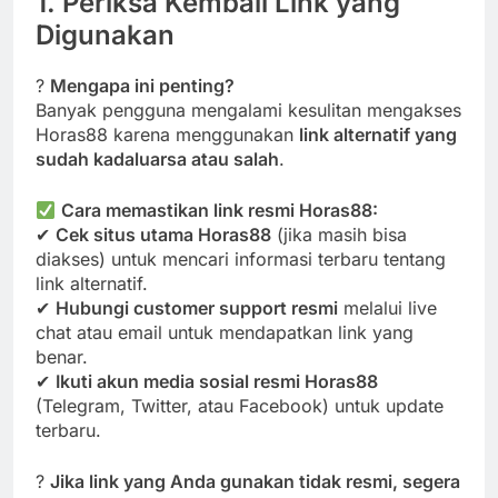
1. Periksa Kembali Link yang
Digunakan
?
Mengapa ini penting?
Banyak pengguna mengalami kesulitan mengakses
Horas88 karena menggunakan
link alternatif yang
sudah kadaluarsa atau salah
.
Cara memastikan link resmi Horas88:
✔
Cek situs utama Horas88
(jika masih bisa
diakses) untuk mencari informasi terbaru tentang
link alternatif.
✔
Hubungi customer support resmi
melalui live
chat atau email untuk mendapatkan link yang
benar.
✔
Ikuti akun media sosial resmi Horas88
(Telegram, Twitter, atau Facebook) untuk update
terbaru.
?
Jika link yang Anda gunakan tidak resmi, segera