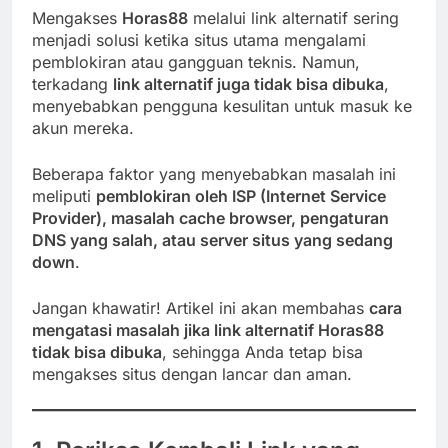
Mengakses
Horas88
melalui link alternatif sering
menjadi solusi ketika situs utama mengalami
pemblokiran atau gangguan teknis. Namun,
terkadang
link alternatif juga tidak bisa dibuka
,
menyebabkan pengguna kesulitan untuk masuk ke
akun mereka.
Beberapa faktor yang menyebabkan masalah ini
meliputi
pemblokiran oleh ISP (Internet Service
Provider), masalah cache browser, pengaturan
DNS yang salah, atau server situs yang sedang
down
.
Jangan khawatir! Artikel ini akan membahas
cara
mengatasi masalah jika link alternatif Horas88
tidak bisa dibuka
, sehingga Anda tetap bisa
mengakses situs dengan lancar dan aman.