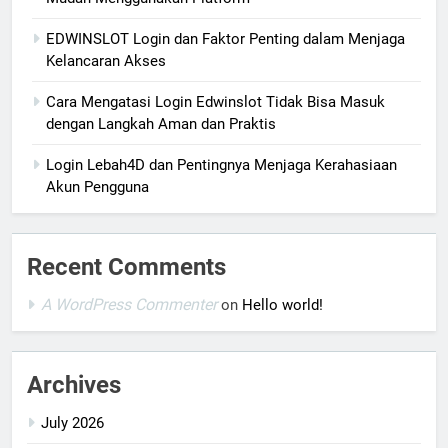
EDWINSLOT Login dan Faktor Penting dalam Menjaga
Kelancaran Akses
Cara Mengatasi Login Edwinslot Tidak Bisa Masuk
dengan Langkah Aman dan Praktis
Login Lebah4D dan Pentingnya Menjaga Kerahasiaan
Akun Pengguna
Recent Comments
A WordPress Commenter
on
Hello world!
Archives
July 2026