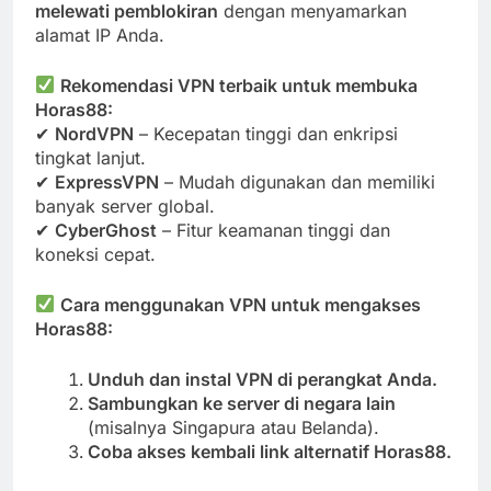
melewati pemblokiran
dengan menyamarkan
alamat IP Anda.
Rekomendasi VPN terbaik untuk membuka
Horas88:
✔
NordVPN
– Kecepatan tinggi dan enkripsi
tingkat lanjut.
✔
ExpressVPN
– Mudah digunakan dan memiliki
banyak server global.
✔
CyberGhost
– Fitur keamanan tinggi dan
koneksi cepat.
Cara menggunakan VPN untuk mengakses
Horas88:
Unduh dan instal VPN di perangkat Anda.
Sambungkan ke server di negara lain
(misalnya Singapura atau Belanda).
Coba akses kembali link alternatif Horas88.