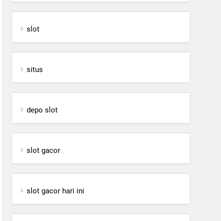
slot
situs
depo slot
slot gacor
slot gacor hari ini