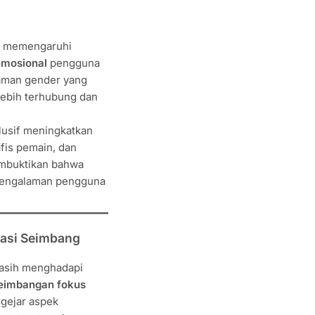
ya memengaruhi
emosional
pengguna
gaman gender yang
 lebih terhubung dan
lusif meningkatkan
fis pemain, dan
membuktikan bahwa
i pengalaman pengguna
asi Seimbang
masih menghadapi
eimbangan fokus
ngejar aspek