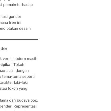
si pemain terhadap
ntasi gender
mana tren ini
enciptakan desain
nder
ak versi modern masih
tipikal
. Tokoh
 sensual, dengan
a tema-tema seperti
arakter laki-laki
 atau tokoh yang
lama dari budaya pop,
gender. Representasi