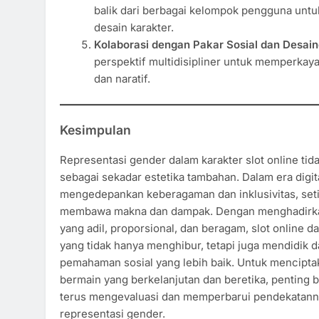
balik dari berbagai kelompok pengguna un
desain karakter.
Kolaborasi dengan Pakar Sosial dan Desai
perspektif multidisipliner untuk memperkay
dan naratif.
Kesimpulan
Representasi gender dalam karakter slot online tida
sebagai sekadar estetika tambahan. Dalam era digit
mengedepankan keberagaman dan inklusivitas, seti
membawa makna dan dampak. Dengan menghadirkan
yang adil, proporsional, dan beragam, slot online 
yang tidak hanya menghibur, tetapi juga mendidik
pemahaman sosial yang lebih baik. Untuk mencipt
bermain yang berkelanjutan dan beretika, penting b
terus mengevaluasi dan memperbarui pendekatann
representasi gender.