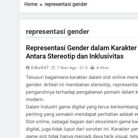
Home
representasi gender
representasi gender
Representasi Gender dalam Karakter 
Antara Stereotip dan Inklusivitas
Edbe847
1 Year Ago
0
6 Mins
Telusuri bagaimana karakter dalam slot online mer
gender. Artikel ini membahas stereotip, representasi
pengaruhnya terhadap pengalaman pemain dalam k
modern.
Dalam industri game digital yang terus berkembang
penting yang semakin mendapat perhatian adalah
r
Slot online, sebagai bagian dari ekosistem game ka
digital, juga tidak luput dari sorotan ini. Karakter 
game slot tidak hanya menjadi daya tarik visual, t