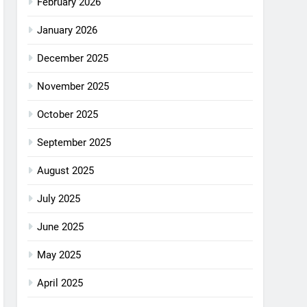
February 2026
January 2026
December 2025
November 2025
October 2025
September 2025
August 2025
July 2025
June 2025
May 2025
April 2025