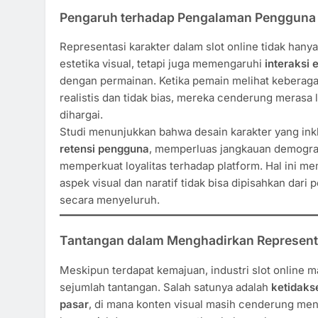
Pengaruh terhadap Pengalaman Pengguna
Representasi karakter dalam slot online tidak han
estetika visual, tetapi juga memengaruhi
interaksi 
dengan permainan. Ketika pemain melihat kebera
realistis dan tidak bias, mereka cenderung merasa
dihargai.
Studi menunjukkan bahwa desain karakter yang ink
retensi pengguna
, memperluas jangkauan demogra
memperkuat loyalitas terhadap platform. Hal ini 
aspek visual dan naratif tidak bisa dipisahkan dar
secara menyeluruh.
Tantangan dalam Menghadirkan Represent
Meskipun terdapat kemajuan, industri slot online 
sejumlah tantangan. Salah satunya adalah
ketidaks
pasar
, di mana konten visual masih cenderung me