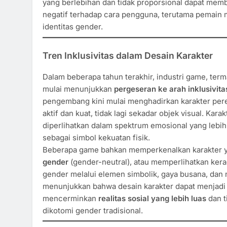
yang berlebihan dan tidak proporsional dapat mem
negatif terhadap cara pengguna, terutama pemai
identitas gender.
Tren Inklusivitas dalam Desain Karakter
Dalam beberapa tahun terakhir, industri game, terma
mulai menunjukkan
pergeseran ke arah inklusivita
pengembang kini mulai menghadirkan karakter pe
aktif dan kuat, tidak lagi sekadar objek visual. Karak
diperlihatkan dalam spektrum emosional yang lebih 
sebagai simbol kekuatan fisik.
Beberapa game bahkan memperkenalkan karakter 
gender
(gender-neutral), atau memperlihatkan kera
gender melalui elemen simbolik, gaya busana, dan n
menunjukkan bahwa desain karakter dapat menjad
mencerminkan
realitas sosial yang lebih luas
dan t
dikotomi gender tradisional.