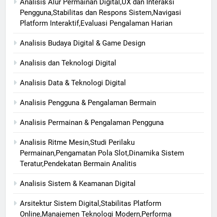
Analisis Alur Permainan Digital,UX dan Interaksi
Pengguna,Stabilitas dan Respons Sistem,Navigasi
Platform Interaktif,Evaluasi Pengalaman Harian
Analisis Budaya Digital & Game Design
Analisis dan Teknologi Digital
Analisis Data & Teknologi Digital
Analisis Pengguna & Pengalaman Bermain
Analisis Permainan & Pengalaman Pengguna
Analisis Ritme Mesin,Studi Perilaku
Permainan,Pengamatan Pola Slot,Dinamika Sistem
Teratur,Pendekatan Bermain Analitis
Analisis Sistem & Keamanan Digital
Arsitektur Sistem Digital,Stabilitas Platform
Online,Manajemen Teknologi Modern,Performa