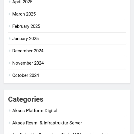
April 2025
March 2025
February 2025
January 2025
December 2024
November 2024
October 2024
Categories
Akses Platform Digital
Akses Resmi & Infrastruktur Server