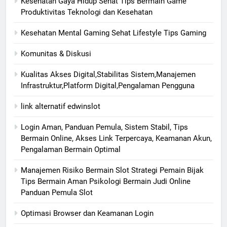
Kesehatan Gaya Hidup Sehat Tips Bermain Game
Produktivitas Teknologi dan Kesehatan
Kesehatan Mental Gaming Sehat Lifestyle Tips Gaming
Komunitas & Diskusi
Kualitas Akses Digital,Stabilitas Sistem,Manajemen
Infrastruktur,Platform Digital,Pengalaman Pengguna
link alternatif edwinslot
Login Aman, Panduan Pemula, Sistem Stabil, Tips
Bermain Online, Akses Link Terpercaya, Keamanan Akun,
Pengalaman Bermain Optimal
Manajemen Risiko Bermain Slot Strategi Pemain Bijak
Tips Bermain Aman Psikologi Bermain Judi Online
Panduan Pemula Slot
Optimasi Browser dan Keamanan Login