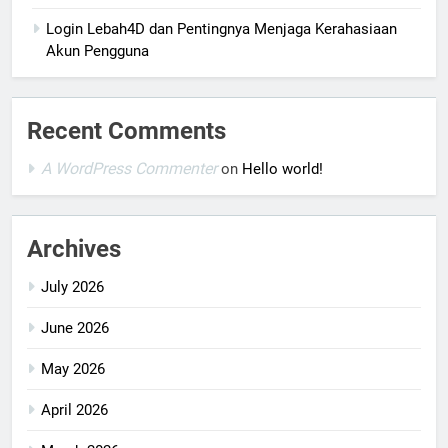
Login Lebah4D dan Pentingnya Menjaga Kerahasiaan
Akun Pengguna
Recent Comments
A WordPress Commenter
on
Hello world!
Archives
July 2026
June 2026
May 2026
April 2026