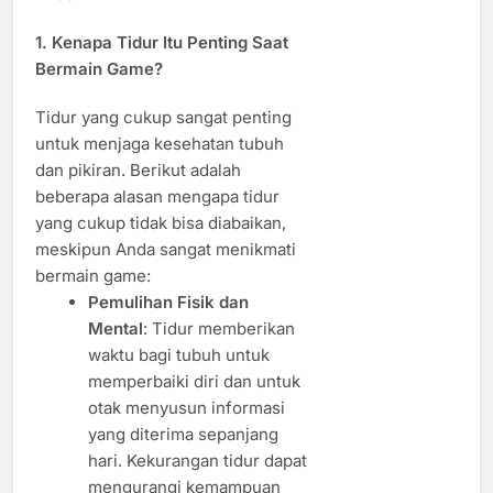
1. Kenapa Tidur Itu Penting Saat
Bermain Game?
Tidur yang cukup sangat penting
untuk menjaga kesehatan tubuh
dan pikiran. Berikut adalah
beberapa alasan mengapa tidur
yang cukup tidak bisa diabaikan,
meskipun Anda sangat menikmati
bermain game:
Pemulihan Fisik dan
Mental
: Tidur memberikan
waktu bagi tubuh untuk
memperbaiki diri dan untuk
otak menyusun informasi
yang diterima sepanjang
hari. Kekurangan tidur dapat
mengurangi kemampuan