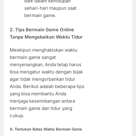
baik dalam kehidupan
sehari-hari maupun saat
bermain game.
2. Tips Bermain Game Online
Tanpa Mengabaikan Waktu Tidur
Meskipun menghabiskan waktu
bermain game sangat
menyenangkan, Anda tetap harus
bisa mengatur waktu dengan bijak
agar tidak mengorbankan tidur
Anda. Berikut adalah beberapa tips
yang bisa membantu Anda
menjaga keseimbangan antara
bermain game dan tidur yang
cukup.
A. Tentukan Batas Waktu Bermain Game