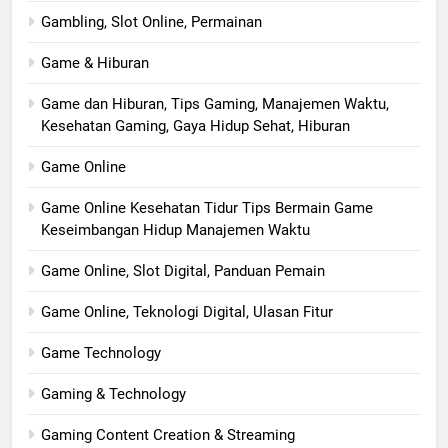
Gambling, Slot Online, Permainan
Game & Hiburan
Game dan Hiburan, Tips Gaming, Manajemen Waktu,
Kesehatan Gaming, Gaya Hidup Sehat, Hiburan
Game Online
Game Online Kesehatan Tidur Tips Bermain Game
Keseimbangan Hidup Manajemen Waktu
Game Online, Slot Digital, Panduan Pemain
Game Online, Teknologi Digital, Ulasan Fitur
Game Technology
Gaming & Technology
Gaming Content Creation & Streaming