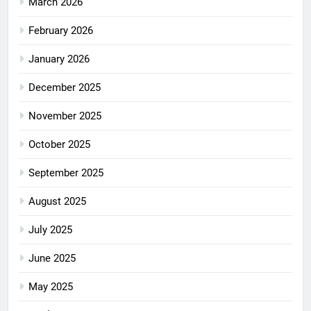
March 2026
February 2026
January 2026
December 2025
November 2025
October 2025
September 2025
August 2025
July 2025
June 2025
May 2025