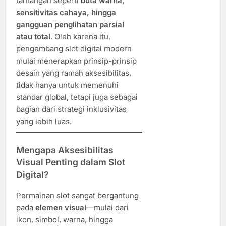
tantangan seperti
buta warna,
sensitivitas cahaya, hingga
gangguan penglihatan parsial
atau total
. Oleh karena itu,
pengembang slot digital modern
mulai menerapkan prinsip-prinsip
desain yang ramah aksesibilitas,
tidak hanya untuk memenuhi
standar global, tetapi juga sebagai
bagian dari strategi inklusivitas
yang lebih luas.
Mengapa Aksesibilitas
Visual Penting dalam Slot
Digital?
Permainan slot sangat bergantung
pada
elemen visual
—mulai dari
ikon, simbol, warna, hingga