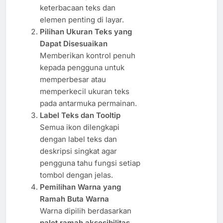
keterbacaan teks dan
elemen penting di layar.
Pilihan Ukuran Teks yang
Dapat Disesuaikan
Memberikan kontrol penuh
kepada pengguna untuk
memperbesar atau
memperkecil ukuran teks
pada antarmuka permainan.
Label Teks dan Tooltip
Semua ikon dilengkapi
dengan label teks dan
deskripsi singkat agar
pengguna tahu fungsi setiap
tombol dengan jelas.
Pemilihan Warna yang
Ramah Buta Warna
Warna dipilih berdasarkan
palet ramah aksesibilitas
,