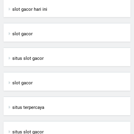
slot gacor hari ini
slot gacor
situs slot gacor
slot gacor
situs terpercaya
situs slot gacor