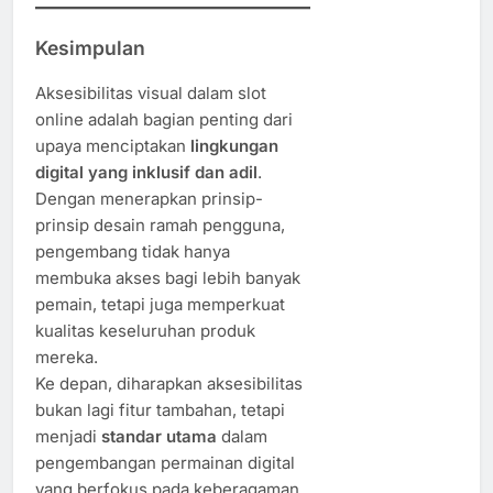
Kesimpulan
Aksesibilitas visual dalam slot
online adalah bagian penting dari
upaya menciptakan
lingkungan
digital yang inklusif dan adil
.
Dengan menerapkan prinsip-
prinsip desain ramah pengguna,
pengembang tidak hanya
membuka akses bagi lebih banyak
pemain, tetapi juga memperkuat
kualitas keseluruhan produk
mereka.
Ke depan, diharapkan aksesibilitas
bukan lagi fitur tambahan, tetapi
menjadi
standar utama
dalam
pengembangan permainan digital
yang berfokus pada keberagaman