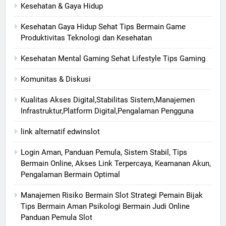
Kesehatan & Gaya Hidup
Kesehatan Gaya Hidup Sehat Tips Bermain Game
Produktivitas Teknologi dan Kesehatan
Kesehatan Mental Gaming Sehat Lifestyle Tips Gaming
Komunitas & Diskusi
Kualitas Akses Digital,Stabilitas Sistem,Manajemen
Infrastruktur,Platform Digital,Pengalaman Pengguna
link alternatif edwinslot
Login Aman, Panduan Pemula, Sistem Stabil, Tips
Bermain Online, Akses Link Terpercaya, Keamanan Akun,
Pengalaman Bermain Optimal
Manajemen Risiko Bermain Slot Strategi Pemain Bijak
Tips Bermain Aman Psikologi Bermain Judi Online
Panduan Pemula Slot