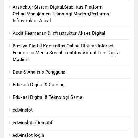
Arsitektur Sistem Digital,Stabilitas Platform
Online,Manajemen Teknologi Modern,Performa
Infrastruktur Andal
Audit Keamanan & Infrastruktur Akses Digital
Budaya Digital Komunitas Online Hiburan Internet
Fenomena Media Sosial Identitas Virtual Tren Digital
Modern
Data & Analisis Pengguna
Edukasi Digital & Gaming
Edukasi Digital & Teknologi Game
edwinslot
edwinslot alternatif
edwinslot login