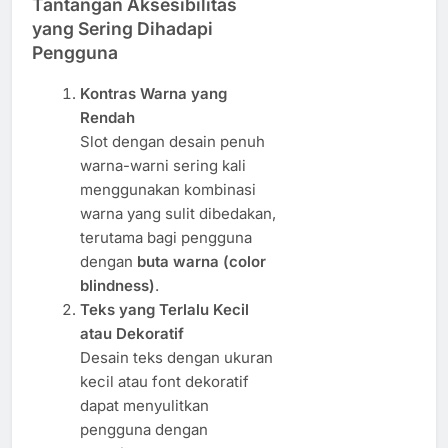
Tantangan Aksesibilitas
yang Sering Dihadapi
Pengguna
Kontras Warna yang
Rendah
Slot dengan desain penuh
warna-warni sering kali
menggunakan kombinasi
warna yang sulit dibedakan,
terutama bagi pengguna
dengan
buta warna (color
blindness)
.
Teks yang Terlalu Kecil
atau Dekoratif
Desain teks dengan ukuran
kecil atau font dekoratif
dapat menyulitkan
pengguna dengan