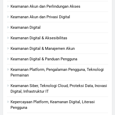
Keamanan Akun dan Perlindungan Akses
Keamanan Akun dan Privasi Digital
Keamanan Digital
Keamanan Digital & Aksesibilitas
Keamanan Digital & Manajemen Akun
Keamanan Digital & Panduan Pengguna
Keamanan Platform, Pengalaman Pengguna, Teknologi
Permainan
Keamanan Siber, Teknologi Cloud, Proteksi Data, Inovasi
Digital, Infrastruktur IT
Kepercayaan Platform, Keamanan Digital, Literasi
Pengguna