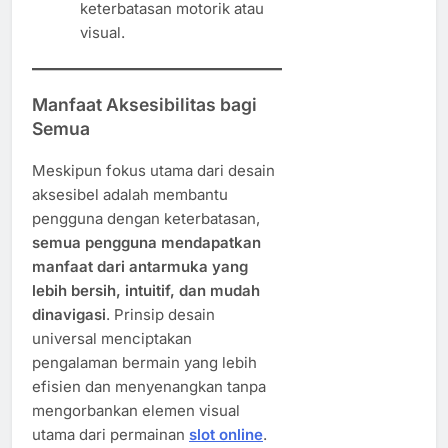
keterbatasan motorik atau
visual.
Manfaat Aksesibilitas bagi
Semua
Meskipun fokus utama dari desain
aksesibel adalah membantu
pengguna dengan keterbatasan,
semua pengguna mendapatkan
manfaat dari antarmuka yang
lebih bersih, intuitif, dan mudah
dinavigasi
. Prinsip desain
universal menciptakan
pengalaman bermain yang lebih
efisien dan menyenangkan tanpa
mengorbankan elemen visual
utama dari permainan
slot online
.