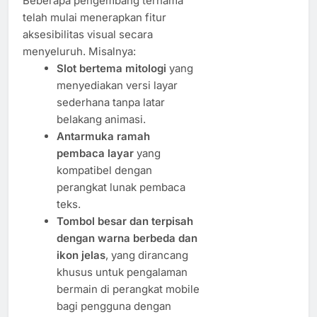
Beberapa pengembang ternama
telah mulai menerapkan fitur
aksesibilitas visual secara
menyeluruh. Misalnya:
Slot bertema mitologi
yang
menyediakan versi layar
sederhana tanpa latar
belakang animasi.
Antarmuka ramah
pembaca layar
yang
kompatibel dengan
perangkat lunak pembaca
teks.
Tombol besar dan terpisah
dengan warna berbeda dan
ikon jelas
, yang dirancang
khusus untuk pengalaman
bermain di perangkat mobile
bagi pengguna dengan