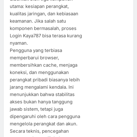
utama: kesiapan perangkat,
kualitas jaringan, dan kebiasaan
keamanan. Jika salah satu
komponen bermasalah, proses
Login Kaya787 bisa terasa kurang
nyaman.
Pengguna yang terbiasa
memperbarui browser,
membersihkan cache, menjaga
koneksi, dan menggunakan
perangkat pribadi biasanya lebih
jarang mengalami kendala. Ini
menunjukkan bahwa stabilitas
akses bukan hanya tanggung
jawab sistem, tetapi juga
dipengaruhi oleh cara pengguna
mengelola perangkat dan akun.
Secara teknis, pencegahan