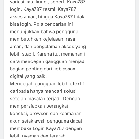
variasi kata kunci, seperti Kaya787
login, Kaya787 resmi, Kaya787
akses aman, hingga Kaya787 tidak
bisa login. Pola pencarian ini
menunjukkan bahwa pengguna
membutuhkan kejelasan, rasa
aman, dan pengalaman akses yang
lebih stabil. Karena itu, memahami
cara mencegah gangguan menjadi
bagian penting dari kebiasaan
digital yang baik.
Mencegah gangguan lebih efektif
daripada hanya mencari solusi
setelah masalah terjadi. Dengan
mempersiapkan perangkat,
koneksi, browser, dan keamanan
akun sejak awal, pengguna dapat
membuka Login Kaya787 dengan
lebih nyaman dan terarah.