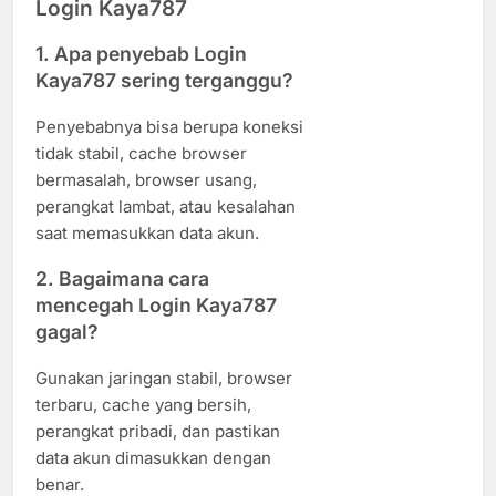
Login Kaya787
1. Apa penyebab Login
Kaya787 sering terganggu?
Penyebabnya bisa berupa koneksi
tidak stabil, cache browser
bermasalah, browser usang,
perangkat lambat, atau kesalahan
saat memasukkan data akun.
2. Bagaimana cara
mencegah Login Kaya787
gagal?
Gunakan jaringan stabil, browser
terbaru, cache yang bersih,
perangkat pribadi, dan pastikan
data akun dimasukkan dengan
benar.