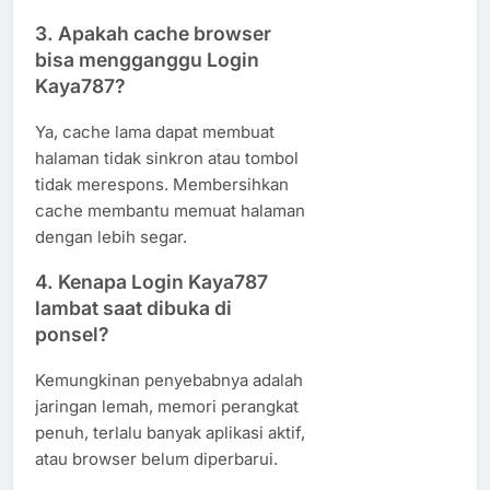
3. Apakah cache browser
bisa mengganggu Login
Kaya787?
Ya, cache lama dapat membuat
halaman tidak sinkron atau tombol
tidak merespons. Membersihkan
cache membantu memuat halaman
dengan lebih segar.
4. Kenapa Login Kaya787
lambat saat dibuka di
ponsel?
Kemungkinan penyebabnya adalah
jaringan lemah, memori perangkat
penuh, terlalu banyak aplikasi aktif,
atau browser belum diperbarui.