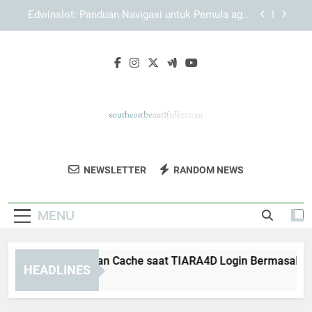
Skip
EDWINSLOT Login dan Faktor Penting dalam
to
Menjaga Kelancaran Akses
content
Cara Mengatasi Login Edwinslot Tidak Bisa
Masuk dengan Langkah Aman dan Praktis
Cara Membersihkan Cache saat TIARA4D Login
Bermasalah
Edwinslot: Panduan Navigasi untuk Pemula agar
Lebih Mudah Menggunakan Platform
EDWINSLOT Login dan Faktor Penting dalam
Menjaga Kelancaran Akses
Southeast
Temukan Kratom Berkualitas Dari Southeast
Cara Mengatasi Login Edwinslot Tidak Bisa
NEWSLETTER
RANDOM NEWS
Beautiful Kratom
Masuk dengan Langkah Aman dan Praktis
Beautiful Kratom. Produk Aman Dan
Terpercaya Untuk Kebutuhan Anda.
MENU
ra Membersihkan Cache saat TIARA4D Login Bermasalah
HEADLINES
Weeks Ago