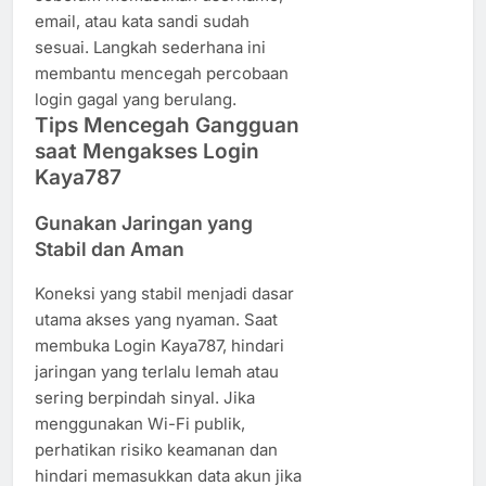
email, atau kata sandi sudah
sesuai. Langkah sederhana ini
membantu mencegah percobaan
login gagal yang berulang.
Tips Mencegah Gangguan
saat Mengakses Login
Kaya787
Gunakan Jaringan yang
Stabil dan Aman
Koneksi yang stabil menjadi dasar
utama akses yang nyaman. Saat
membuka Login Kaya787, hindari
jaringan yang terlalu lemah atau
sering berpindah sinyal. Jika
menggunakan Wi-Fi publik,
perhatikan risiko keamanan dan
hindari memasukkan data akun jika