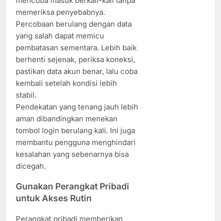
mencoba masuk berkali-kali tanpa
memeriksa penyebabnya.
Percobaan berulang dengan data
yang salah dapat memicu
pembatasan sementara. Lebih baik
berhenti sejenak, periksa koneksi,
pastikan data akun benar, lalu coba
kembali setelah kondisi lebih
stabil.
Pendekatan yang tenang jauh lebih
aman dibandingkan menekan
tombol login berulang kali. Ini juga
membantu pengguna menghindari
kesalahan yang sebenarnya bisa
dicegah.
Gunakan Perangkat Pribadi
untuk Akses Rutin
Perangkat pribadi memberikan