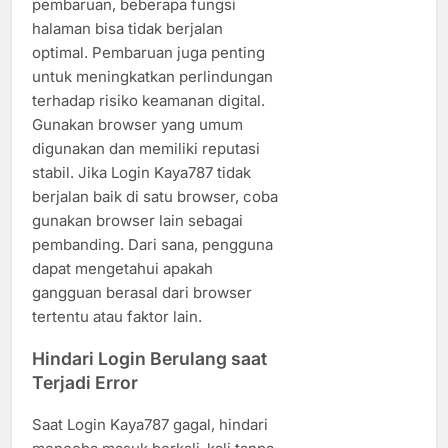
pembaruan, beberapa fungsi
halaman bisa tidak berjalan
optimal. Pembaruan juga penting
untuk meningkatkan perlindungan
terhadap risiko keamanan digital.
Gunakan browser yang umum
digunakan dan memiliki reputasi
stabil. Jika Login Kaya787 tidak
berjalan baik di satu browser, coba
gunakan browser lain sebagai
pembanding. Dari sana, pengguna
dapat mengetahui apakah
gangguan berasal dari browser
tertentu atau faktor lain.
Hindari Login Berulang saat
Terjadi Error
Saat Login Kaya787 gagal, hindari