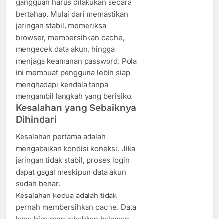
gangguan harus dilakukan secara
bertahap. Mulai dari memastikan
jaringan stabil, memeriksa
browser, membersihkan cache,
mengecek data akun, hingga
menjaga keamanan password. Pola
ini membuat pengguna lebih siap
menghadapi kendala tanpa
mengambil langkah yang berisiko.
Kesalahan yang Sebaiknya
Dihindari
Kesalahan pertama adalah
mengabaikan kondisi koneksi. Jika
jaringan tidak stabil, proses login
dapat gagal meskipun data akun
sudah benar.
Kesalahan kedua adalah tidak
pernah membersihkan cache. Data
lama bisa menyebabkan halaman