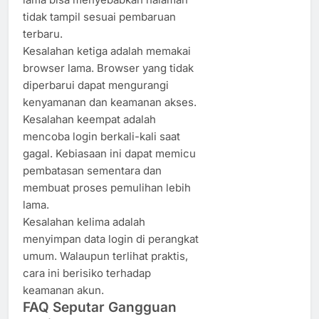
tidak tampil sesuai pembaruan
terbaru.
Kesalahan ketiga adalah memakai
browser lama. Browser yang tidak
diperbarui dapat mengurangi
kenyamanan dan keamanan akses.
Kesalahan keempat adalah
mencoba login berkali-kali saat
gagal. Kebiasaan ini dapat memicu
pembatasan sementara dan
membuat proses pemulihan lebih
lama.
Kesalahan kelima adalah
menyimpan data login di perangkat
umum. Walaupun terlihat praktis,
cara ini berisiko terhadap
keamanan akun.
FAQ Seputar Gangguan