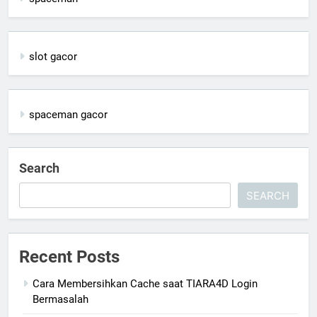
slot gacor
spaceman gacor
Search
SEARCH
Recent Posts
Cara Membersihkan Cache saat TIARA4D Login
Bermasalah