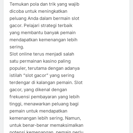
Temukan pola dan trik yang wajib
dicoba untuk meningkatkan
peluang Anda dalam bermain slot
gacor. Pelajari strategi terbaik
yang membantu banyak pemain
mendapatkan kemenangan lebih
sering.
Slot online terus menjadi salah
satu permainan kasino paling
populer, terutama dengan adanya
istilah “slot gacor” yang sering
terdengar di kalangan pemain. Slot
gacor, yang dikenal dengan
frekuensi pembayaran yang lebih
tinggi, menawarkan peluang bagi
pemain untuk mendapatkan
kemenangan lebih sering. Namun,
untuk benar-benar memaksimalkan
potensi kemenangan, pemain perlu