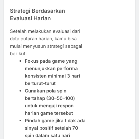
Strategi Berdasarkan
Evaluasi Harian
Setelah melakukan evaluasi dari
data putaran harian, kamu bisa
mulai menyusun strategi sebagai
berikut:
Fokus pada game yang
menunjukkan performa
konsisten minimal 3 hari
berturut-turut
Gunakan pola spin
bertahap (30–50–100)
untuk menguji respon
harian game tersebut
Pindah game jika tidak ada
sinyal positif setelah 70
spin dalam satu hari