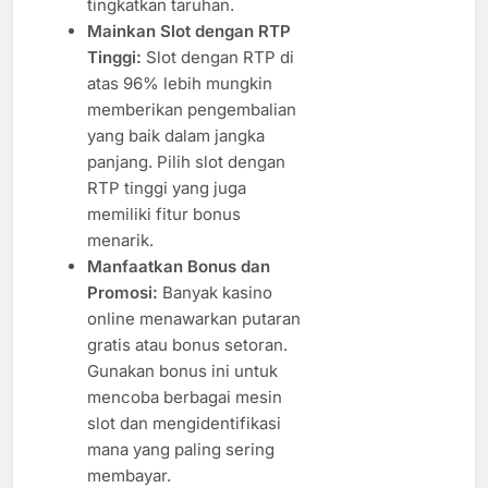
tingkatkan taruhan.
Mainkan Slot dengan RTP
Tinggi:
Slot dengan RTP di
atas 96% lebih mungkin
memberikan pengembalian
yang baik dalam jangka
panjang. Pilih slot dengan
RTP tinggi yang juga
memiliki fitur bonus
menarik.
Manfaatkan Bonus dan
Promosi:
Banyak kasino
online menawarkan putaran
gratis atau bonus setoran.
Gunakan bonus ini untuk
mencoba berbagai mesin
slot dan mengidentifikasi
mana yang paling sering
membayar.