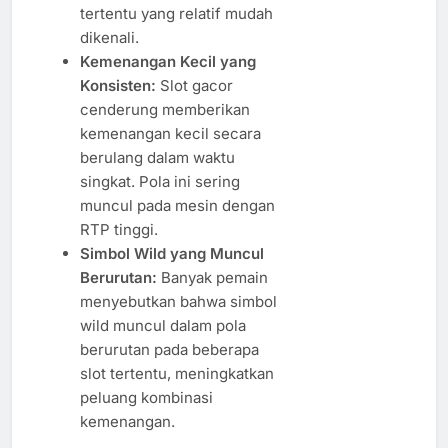
tertentu yang relatif mudah
dikenali.
Kemenangan Kecil yang
Konsisten:
Slot gacor
cenderung memberikan
kemenangan kecil secara
berulang dalam waktu
singkat. Pola ini sering
muncul pada mesin dengan
RTP tinggi.
Simbol Wild yang Muncul
Berurutan:
Banyak pemain
menyebutkan bahwa simbol
wild muncul dalam pola
berurutan pada beberapa
slot tertentu, meningkatkan
peluang kombinasi
kemenangan.