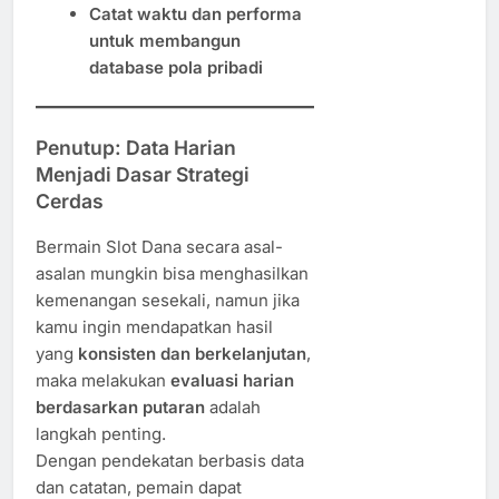
Catat waktu dan performa
untuk membangun
database pola pribadi
Penutup: Data Harian
Menjadi Dasar Strategi
Cerdas
Bermain Slot Dana secara asal-
asalan mungkin bisa menghasilkan
kemenangan sesekali, namun jika
kamu ingin mendapatkan hasil
yang
konsisten dan berkelanjutan
,
maka melakukan
evaluasi harian
berdasarkan putaran
adalah
langkah penting.
Dengan pendekatan berbasis data
dan catatan, pemain dapat