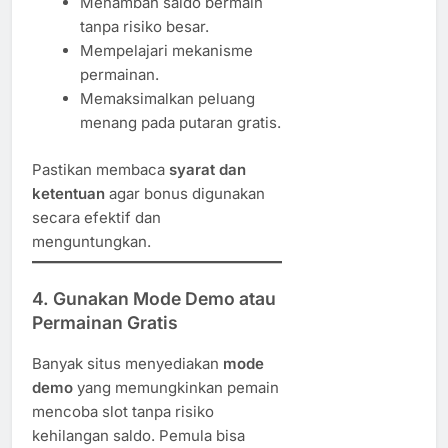
Menambah saldo bermain
tanpa risiko besar.
Mempelajari mekanisme
permainan.
Memaksimalkan peluang
menang pada putaran gratis.
Pastikan membaca
syarat dan
ketentuan
agar bonus digunakan
secara efektif dan
menguntungkan.
4. Gunakan Mode Demo atau
Permainan Gratis
Banyak situs menyediakan
mode
demo
yang memungkinkan pemain
mencoba slot tanpa risiko
kehilangan saldo. Pemula bisa