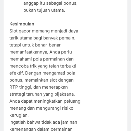
anggap itu sebagai bonus,
bukan tujuan utama.
Kesimpulan
Slot gacor memang menjadi daya
tarik utama bagi banyak pemain,
tetapi untuk benar-benar
memanfaatkannya, Anda perlu
memahami pola permainan dan
mencoba trik yang telah terbukti
efektif. Dengan mengamati pola
bonus, memainkan slot dengan
RTP tinggi, dan menerapkan
strategi taruhan yang bijaksana,
Anda dapat meningkatkan peluang
menang dan mengurangi risiko
kerugian.
Ingatlah bahwa tidak ada jaminan
kemenangan dalam permainan