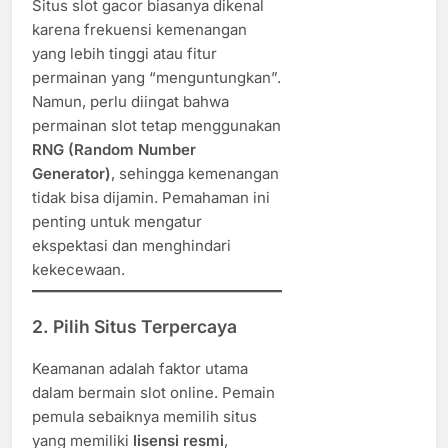
Situs slot gacor biasanya dikenal
karena frekuensi kemenangan
yang lebih tinggi atau fitur
permainan yang “menguntungkan”.
Namun, perlu diingat bahwa
permainan slot tetap menggunakan
RNG (Random Number
Generator)
, sehingga kemenangan
tidak bisa dijamin. Pemahaman ini
penting untuk mengatur
ekspektasi dan menghindari
kekecewaan.
2. Pilih Situs Terpercaya
Keamanan adalah faktor utama
dalam bermain slot online. Pemain
pemula sebaiknya memilih situs
yang memiliki
lisensi resmi
,