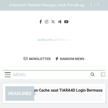
Skip
EDWINSLOT Login dan Faktor Penting dalam
to
Menjaga Kelancaran Akses
content
Cara Mengatasi Login Edwinslot Tidak Bisa
Masuk dengan Langkah Aman dan Praktis
Cara Membersihkan Cache saat TIARA4D Login
Bermasalah
Edwinslot: Panduan Navigasi untuk Pemula agar
Lebih Mudah Menggunakan Platform
EDWINSLOT Login dan Faktor Penting dalam
Menjaga Kelancaran Akses
Southeast
Temukan Kratom Berkualitas Dari Southeast
Cara Mengatasi Login Edwinslot Tidak Bisa
NEWSLETTER
RANDOM NEWS
Beautiful Kratom
Masuk dengan Langkah Aman dan Praktis
Beautiful Kratom. Produk Aman Dan
Terpercaya Untuk Kebutuhan Anda.
MENU
ra Membersihkan Cache saat TIARA4D Login Bermasalah
HEADLINES
Weeks Ago