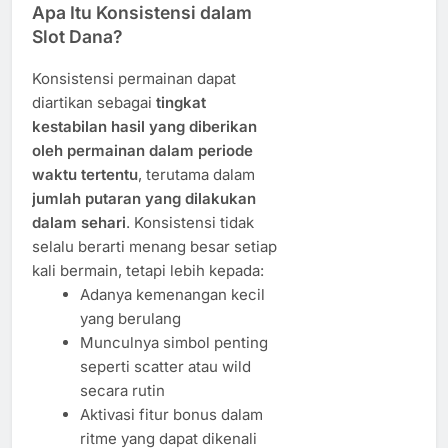
Apa Itu Konsistensi dalam
Slot Dana?
Konsistensi permainan dapat
diartikan sebagai
tingkat
kestabilan hasil yang diberikan
oleh permainan dalam periode
waktu tertentu
, terutama dalam
jumlah putaran yang dilakukan
dalam sehari
. Konsistensi tidak
selalu berarti menang besar setiap
kali bermain, tetapi lebih kepada:
Adanya kemenangan kecil
yang berulang
Munculnya simbol penting
seperti scatter atau wild
secara rutin
Aktivasi fitur bonus dalam
ritme yang dapat dikenali