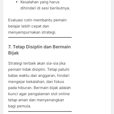
Kesalahan yang harus
dihindari di sesi berikutnya.
Evaluasi rutin membantu pemain
belajar lebih cepat dan
menyempurnakan strategi.
7. Tetap Disiplin dan Bermain
Bijak
Strategi terbaik akan sia-sia jika
pemain tidak disiplin. Tetap patuhi
batas waktu dan anggaran, hindari
mengejar kekalahan, dan fokus
pada hiburan. Bermain bijak adalah
kunci agar pengalaman slot online
tetap aman dan menyenangkan
bagi pemula.