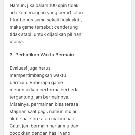
Namun, jika dalam 100 spin tidak
ada kemenangan yang berarti atau
fitur bonus sama sekali tidak aktif,
maka game tersebut cenderung
tidak stabil untuk dijadikan pilihan
utama.
3.
Perhatikan Waktu Bermain
Evaluasi juga harus
mempertimbangkan waktu
bermain. Beberapa game
menunjukkan performa berbeda
tergantung jam bermainnya.
Misalnya, permainan bisa terasa
stagnan saat pagi, namun mulai
aktif saat sore atau malam hari.
Catat jam bermain harianmu dan
cocokkan dengan hasil yang