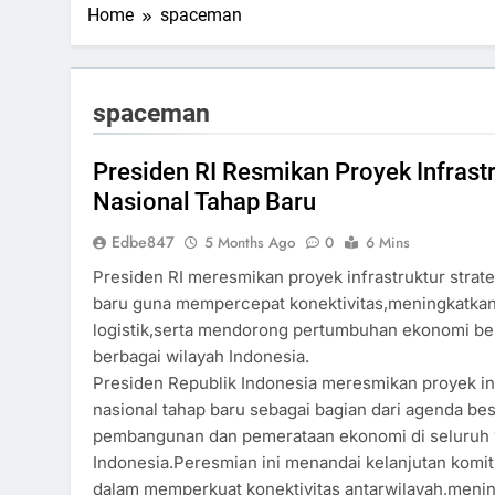
Home
spaceman
spaceman
Presiden RI Resmikan Proyek Infrastr
Nasional Tahap Baru
Edbe847
5 Months Ago
0
6 Mins
Presiden RI meresmikan proyek infrastruktur strate
baru guna mempercepat konektivitas,meningkatkan 
logistik,serta mendorong pertumbuhan ekonomi ber
berbagai wilayah Indonesia.
Presiden Republik Indonesia meresmikan proyek inf
nasional tahap baru sebagai bagian dari agenda be
pembangunan dan pemerataan ekonomi di seluruh 
Indonesia.Peresmian ini menandai kelanjutan kom
dalam memperkuat konektivitas antarwilayah,menin