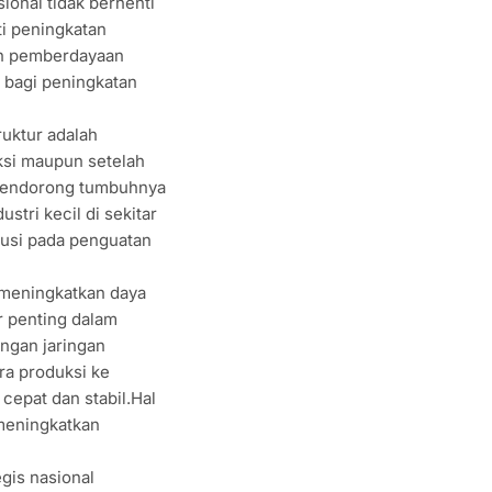
ional tidak berhenti
ti peningkatan
dan pemberdayaan
s bagi peningkatan
uktur adalah
uksi maupun setelah
r mendorong tumbuhnya
stri kecil di sekitar
busi pada penguatan
 meningkatkan daya
r penting dalam
ngan jaringan
tra produksi ke
cepat dan stabil.Hal
 meningkatkan
gis nasional