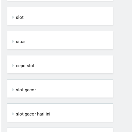
slot
situs
depo slot
slot gacor
slot gacor hari ini