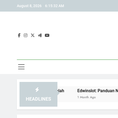
Skip
August 8, 2026
6:15:33 AM
to
content
Sou
Temukan K
ARA4D Login Bermasalah
Edwinslot: Panduan Navigasi
1 Month Ago
HEADLINES