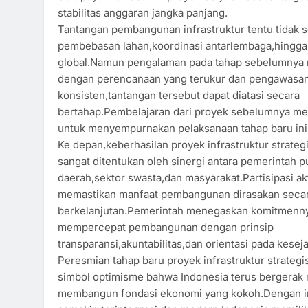
stabilitas anggaran jangka panjang.
Tantangan pembangunan infrastruktur tentu tidak se
pembebasan lahan,koordinasi antarlembaga,hingga
global.Namun pengalaman pada tahap sebelumnya
dengan perencanaan yang terukur dan pengawasa
konsisten,tantangan tersebut dapat diatasi secara
bertahap.Pembelajaran dari proyek sebelumnya men
untuk menyempurnakan pelaksanaan tahap baru ini
Ke depan,keberhasilan proyek infrastruktur strateg
sangat ditentukan oleh sinergi antara pemerintah 
daerah,sektor swasta,dan masyarakat.Partisipasi ak
memastikan manfaat pembangunan dirasakan secar
berkelanjutan.Pemerintah menegaskan komitmenny
mempercepat pembangunan dengan prinsip
transparansi,akuntabilitas,dan orientasi pada kesej
Peresmian tahap baru proyek infrastruktur strategi
simbol optimisme bahwa Indonesia terus bergerak
membangun fondasi ekonomi yang kokoh.Dengan in