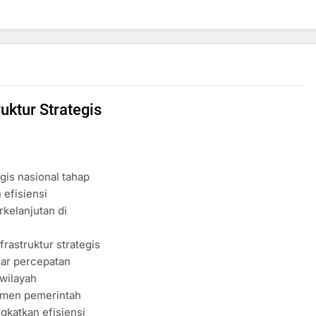
uktur Strategis
gis nasional tahap
efisiensi
kelanjutan di
rastruktur strategis
sar percepatan
wilayah
itmen pemerintah
gkatkan efisiensi