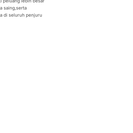
i peluang lebih besar
 saing,serta
 di seluruh penjuru