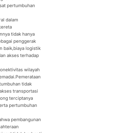
usat pertumbuhan
ral dalam
kereta
innya tidak hanya
sebagai penggerak
 baik,biaya logistik
dan akses terhadap
onektivitas wilayah
memadai.Pemerataan
rtumbuhan tidak
akses transportasi
rong terciptanya
serta pertumbuhan
 bahwa pembangunan
jahteraan