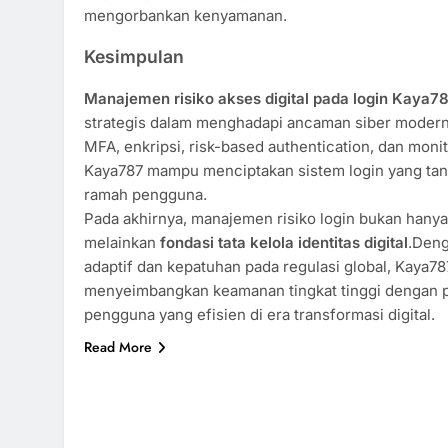
mengorbankan kenyamanan.
Kesimpulan
Manajemen risiko akses digital pada login Kaya7
strategis dalam menghadapi ancaman siber moder
MFA, enkripsi, risk-based authentication, dan monit
Kaya787 mampu menciptakan sistem login yang tan
ramah pengguna.
Pada akhirnya, manajemen risiko login bukan hanya 
melainkan
fondasi tata kelola identitas digital
.Den
adaptif dan kepatuhan pada regulasi global, Kaya78
menyeimbangkan keamanan tingkat tinggi dengan
pengguna yang efisien di era transformasi digital.
Read More