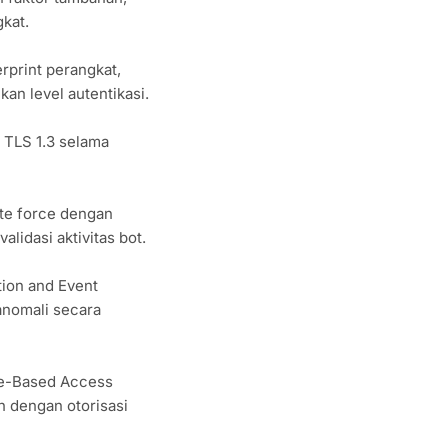
gkat.
erprint perangkat,
an level autentikasi.
 TLS 1.3 selama
ute force dengan
idasi aktivitas bot.
tion and Event
nomali secara
le-Based Access
 dengan otorisasi