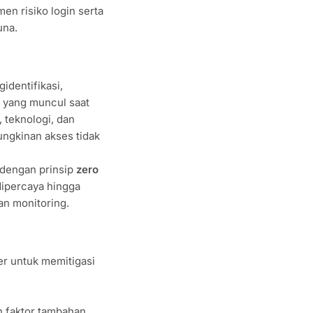
 risiko login serta
una.
identifikasi,
 yang muncul saat
 teknologi, dan
ngkinan akses tidak
 dengan prinsip
zero
 dipercaya hingga
an monitoring.
r untuk memitigasi
n faktor tambahan,