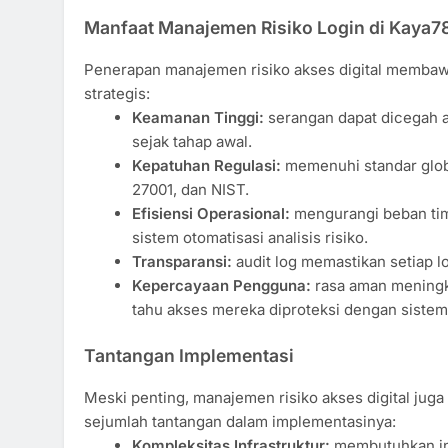
Manfaat Manajemen Risiko Login di Kaya7
Penerapan manajemen risiko akses digital membaw
strategis:
Keamanan Tinggi:
serangan dapat dicegah at
sejak tahap awal.
Kepatuhan Regulasi:
memenuhi standar glob
27001, dan NIST.
Efisiensi Operasional:
mengurangi beban ti
sistem otomatisasi analisis risiko.
Transparansi:
audit log memastikan setiap lo
Kepercayaan Pengguna:
rasa aman meningk
tahu akses mereka diproteksi dengan sistem 
Tantangan Implementasi
Meski penting, manajemen risiko akses digital jug
sejumlah tantangan dalam implementasinya:
Kompleksitas Infrastruktur:
membutuhkan int