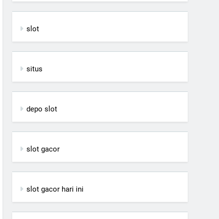
slot
situs
depo slot
slot gacor
slot gacor hari ini