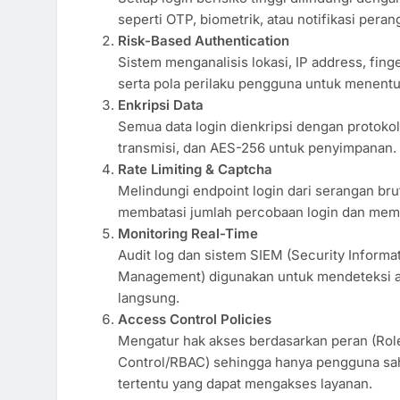
seperti OTP, biometrik, atau notifikasi peran
Risk-Based Authentication
Sistem menganalisis lokasi, IP address, fing
serta pola perilaku pengguna untuk menentuk
Enkripsi Data
Semua data login dienkripsi dengan protokol
transmisi, dan AES-256 untuk penyimpanan.
Rate Limiting & Captcha
Melindungi endpoint login dari serangan br
membatasi jumlah percobaan login dan memval
Monitoring Real-Time
Audit log dan sistem SIEM (Security Informa
Management) digunakan untuk mendeteksi a
langsung.
Access Control Policies
Mengatur hak akses berdasarkan peran (Ro
Control/RBAC) sehingga hanya pengguna sah
tertentu yang dapat mengakses layanan.