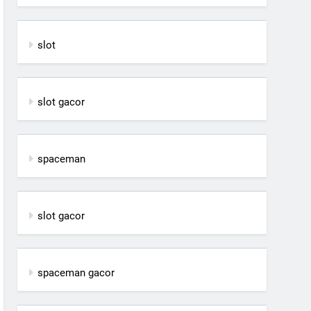
slot
slot gacor
spaceman
slot gacor
spaceman gacor