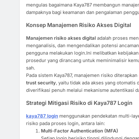
mengulas bagaimana Kaya787 membangun manajemen
dampaknya bagi keamanan dan pengalaman pengg
Konsep Manajemen Risiko Akses Digital
Manajemen risiko akses digital
adalah proses meng
menganalisis, dan mengendalikan potensi ancaman
pengguna melakukan login.Ini melibatkan kebijakan,
prosedur yang dirancang untuk meminimalisir kemu
sah.
Pada sistem Kaya787, manajemen risiko diterapkan
trust security
, yaitu tidak ada akses yang otomatis
diverifikasi penuh melalui mekanisme autentikasi d
Strategi Mitigasi Risiko di Kaya787 Login
kaya787 login
menggunakan pendekatan multi-laye
risiko pada proses login, antara lain:
Multi-Factor Authentication (MFA)
Setiap login berisiko tinggi dilindungi denga