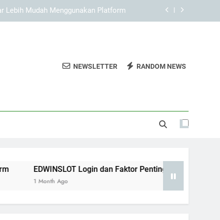
gar Lebih Mudah Menggunakan Platform
ting dalam Menjaga Kelancaran Akses
asuk dengan Langkah Aman dan Praktis
NEWSLETTER
RANDOM NEWS
ache saat TIARA4D Login Bermasalah
om
gar Lebih Mudah Menggunakan Platform
man Dan Terpercaya Untuk Kebutuhan Anda.
ting dalam Menjaga Kelancaran Akses
asuk dengan Langkah Aman dan Praktis
WINSLOT Login dan Faktor Penting dalam Menjaga Kelancara
onth Ago