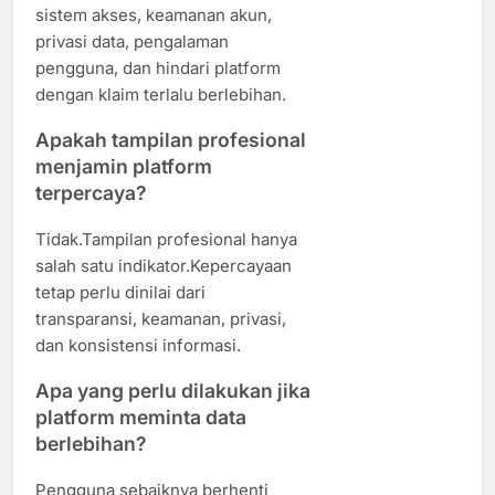
sistem akses, keamanan akun,
privasi data, pengalaman
pengguna, dan hindari platform
dengan klaim terlalu berlebihan.
Apakah tampilan profesional
menjamin platform
terpercaya?
Tidak.Tampilan profesional hanya
salah satu indikator.Kepercayaan
tetap perlu dinilai dari
transparansi, keamanan, privasi,
dan konsistensi informasi.
Apa yang perlu dilakukan jika
platform meminta data
berlebihan?
Pengguna sebaiknya berhenti