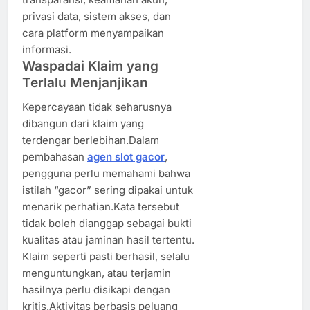
privasi data, sistem akses, dan
cara platform menyampaikan
informasi.
Waspadai Klaim yang
Terlalu Menjanjikan
Kepercayaan tidak seharusnya
dibangun dari klaim yang
terdengar berlebihan.Dalam
pembahasan
agen slot gacor
,
pengguna perlu memahami bahwa
istilah “gacor” sering dipakai untuk
menarik perhatian.Kata tersebut
tidak boleh dianggap sebagai bukti
kualitas atau jaminan hasil tertentu.
Klaim seperti pasti berhasil, selalu
menguntungkan, atau terjamin
hasilnya perlu disikapi dengan
kritis.Aktivitas berbasis peluang