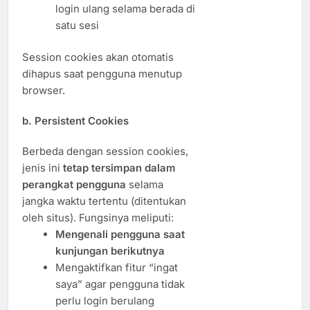
login ulang selama berada di
satu sesi
Session cookies akan otomatis
dihapus saat pengguna menutup
browser.
b.
Persistent Cookies
Berbeda dengan session cookies,
jenis ini
tetap tersimpan dalam
perangkat pengguna
selama
jangka waktu tertentu (ditentukan
oleh situs). Fungsinya meliputi:
Mengenali pengguna saat
kunjungan berikutnya
Mengaktifkan fitur “ingat
saya” agar pengguna tidak
perlu login berulang