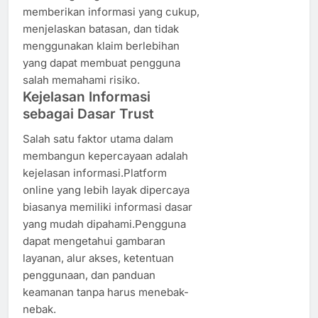
memberikan informasi yang cukup,
menjelaskan batasan, dan tidak
menggunakan klaim berlebihan
yang dapat membuat pengguna
salah memahami risiko.
Kejelasan Informasi
sebagai Dasar Trust
Salah satu faktor utama dalam
membangun kepercayaan adalah
kejelasan informasi.Platform
online yang lebih layak dipercaya
biasanya memiliki informasi dasar
yang mudah dipahami.Pengguna
dapat mengetahui gambaran
layanan, alur akses, ketentuan
penggunaan, dan panduan
keamanan tanpa harus menebak-
nebak.