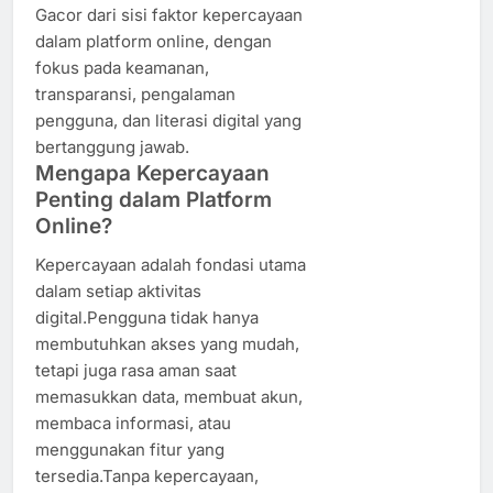
Gacor dari sisi faktor kepercayaan
dalam platform online, dengan
fokus pada keamanan,
transparansi, pengalaman
pengguna, dan literasi digital yang
bertanggung jawab.
Mengapa Kepercayaan
Penting dalam Platform
Online?
Kepercayaan adalah fondasi utama
dalam setiap aktivitas
digital.Pengguna tidak hanya
membutuhkan akses yang mudah,
tetapi juga rasa aman saat
memasukkan data, membuat akun,
membaca informasi, atau
menggunakan fitur yang
tersedia.Tanpa kepercayaan,