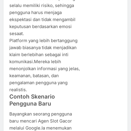
selalu memiliki risiko, sehingga
pengguna harus menjaga
ekspektasi dan tidak mengambil
keputusan berdasarkan emosi
sesaat.
Platform yang lebih bertanggung
jawab biasanya tidak menjadikan
klaim berlebihan sebagai inti
komunikasi.Mereka lebih
menonjolkan informasi yang jelas,
keamanan, batasan, dan
pengalaman pengguna yang
realistis.
Contoh Skenario
Pengguna Baru
Bayangkan seorang pengguna
baru mencari Agen Slot Gacor
melalui Google.Ia menemukan