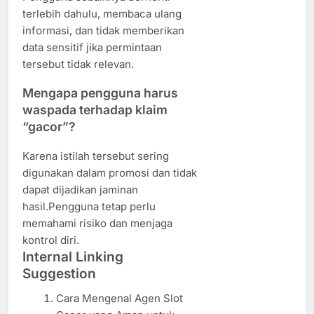
terlebih dahulu, membaca ulang
informasi, dan tidak memberikan
data sensitif jika permintaan
tersebut tidak relevan.
Mengapa pengguna harus
waspada terhadap klaim
“gacor”?
Karena istilah tersebut sering
digunakan dalam promosi dan tidak
dapat dijadikan jaminan
hasil.Pengguna tetap perlu
memahami risiko dan menjaga
kontrol diri.
Internal Linking
Suggestion
Cara Mengenal Agen Slot