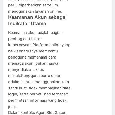
perlu diperhatikan sebelum
menggunakan layanan online.
Keamanan Akun sebagai
Indikator Utama
Keamanan akun adalah bagian
penting dari faktor
kepercayaan.Platform online yang
baik seharusnya membantu
pengguna memahami cara
menjaga akun, bukan hanya
menyediakan akses
masuk.Pengguna perlu diberi
edukasi untuk menggunakan kata
sandi kuat, tidak membagikan data
login, serta berhati-hati terhadap
permintaan informasi yang tidak
jelas.
Dalam konteks Agen Slot Gacor,