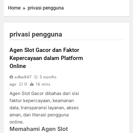
Home
privasi pengguna
privasi pengguna
Agen Slot Gacor dan Faktor
Kepercayaan dalam Platform
Online
edbe847
3 months
ago
0
16 mins
Agen Slot Gacor dibahas dari sisi
faktor kepercayaan, keamanan
data, transparansi layanan, akses
aman, dan literasi pengguna
online.
Memahami Agen Slot