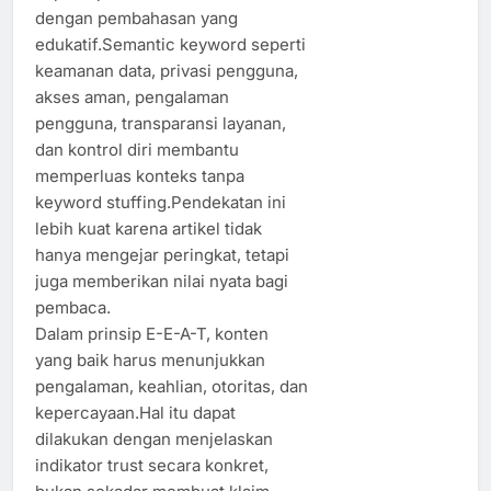
dengan pembahasan yang
edukatif.Semantic keyword seperti
keamanan data, privasi pengguna,
akses aman, pengalaman
pengguna, transparansi layanan,
dan kontrol diri membantu
memperluas konteks tanpa
keyword stuffing.Pendekatan ini
lebih kuat karena artikel tidak
hanya mengejar peringkat, tetapi
juga memberikan nilai nyata bagi
pembaca.
Dalam prinsip E-E-A-T, konten
yang baik harus menunjukkan
pengalaman, keahlian, otoritas, dan
kepercayaan.Hal itu dapat
dilakukan dengan menjelaskan
indikator trust secara konkret,