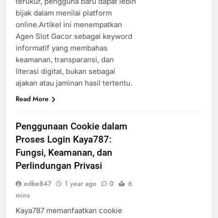
terukur, pengguna baru dapat lebih
bijak dalam menilai platform
online.Artikel ini menempatkan
Agen Slot Gacor sebagai keyword
informatif yang membahas
keamanan, transparansi, dan
literasi digital, bukan sebagai
ajakan atau jaminan hasil tertentu.
Read More
Penggunaan Cookie dalam
Proses Login Kaya787:
Fungsi, Keamanan, dan
Perlindungan Privasi
edbe847
1 year ago
0
6
mins
Kaya787 memanfaatkan cookie