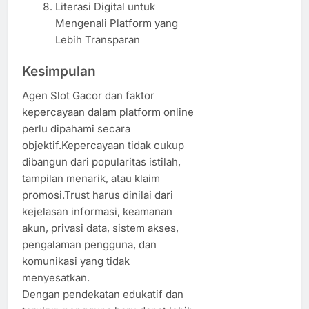
Literasi Digital untuk
Mengenali Platform yang
Lebih Transparan
Kesimpulan
Agen Slot Gacor dan faktor
kepercayaan dalam platform online
perlu dipahami secara
objektif.Kepercayaan tidak cukup
dibangun dari popularitas istilah,
tampilan menarik, atau klaim
promosi.Trust harus dinilai dari
kejelasan informasi, keamanan
akun, privasi data, sistem akses,
pengalaman pengguna, dan
komunikasi yang tidak
menyesatkan.
Dengan pendekatan edukatif dan