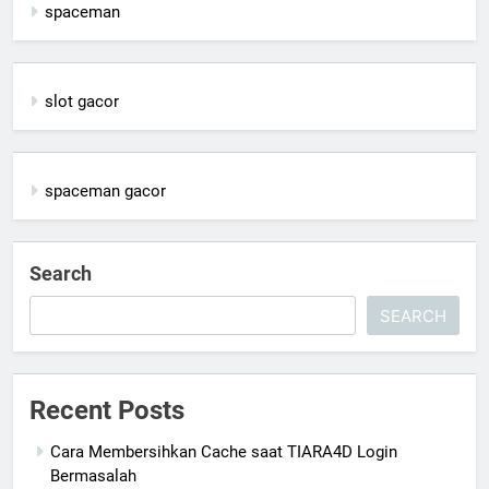
spaceman
slot gacor
spaceman gacor
Search
SEARCH
Recent Posts
Cara Membersihkan Cache saat TIARA4D Login
Bermasalah