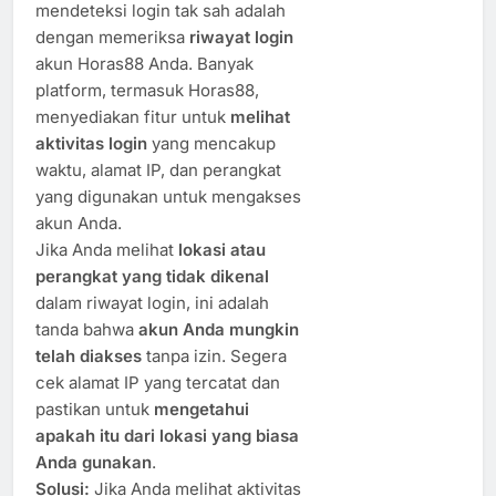
mendeteksi login tak sah adalah
dengan memeriksa
riwayat login
akun Horas88 Anda. Banyak
platform, termasuk Horas88,
menyediakan fitur untuk
melihat
aktivitas login
yang mencakup
waktu, alamat IP, dan perangkat
yang digunakan untuk mengakses
akun Anda.
Jika Anda melihat
lokasi atau
perangkat yang tidak dikenal
dalam riwayat login, ini adalah
tanda bahwa
akun Anda mungkin
telah diakses
tanpa izin. Segera
cek alamat IP yang tercatat dan
pastikan untuk
mengetahui
apakah itu dari lokasi yang biasa
Anda gunakan
.
Solusi:
Jika Anda melihat aktivitas