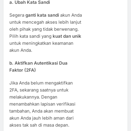
a.
Ubah Kata Sandi
Segera
ganti kata sandi
akun Anda
untuk mencegah akses lebih lanjut
oleh pihak yang tidak berwenang.
Pilih kata sandi yang
kuat dan unik
untuk meningkatkan keamanan
akun Anda.
b.
Aktifkan Autentikasi Dua
Faktor (2FA)
Jika Anda belum mengaktifkan
2FA, sekarang saatnya untuk
melakukannya. Dengan
menambahkan lapisan verifikasi
tambahan, Anda akan membuat
akun Anda jauh lebih aman dari
akses tak sah di masa depan.