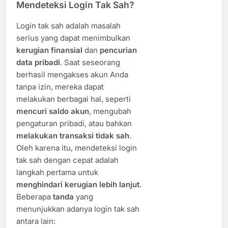
Mendeteksi Login Tak Sah?
Login tak sah adalah masalah
serius yang dapat menimbulkan
kerugian finansial
dan
pencurian
data pribadi
. Saat seseorang
berhasil mengakses akun Anda
tanpa izin, mereka dapat
melakukan berbagai hal, seperti
mencuri saldo akun
, mengubah
pengaturan pribadi, atau bahkan
melakukan transaksi tidak sah
.
Oleh karena itu, mendeteksi login
tak sah dengan cepat adalah
langkah pertama untuk
menghindari kerugian lebih lanjut
.
Beberapa
tanda
yang
menunjukkan adanya login tak sah
antara lain: