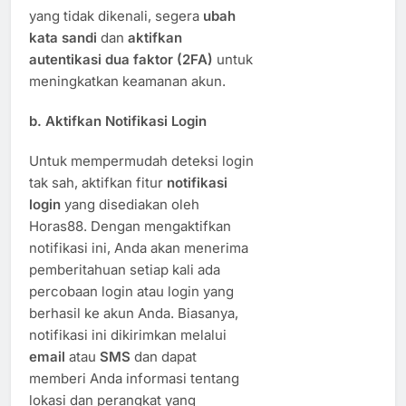
yang tidak dikenali, segera
ubah
kata sandi
dan
aktifkan
autentikasi dua faktor (2FA)
untuk
meningkatkan keamanan akun.
b.
Aktifkan Notifikasi Login
Untuk mempermudah deteksi login
tak sah, aktifkan fitur
notifikasi
login
yang disediakan oleh
Horas88. Dengan mengaktifkan
notifikasi ini, Anda akan menerima
pemberitahuan setiap kali ada
percobaan login atau login yang
berhasil ke akun Anda. Biasanya,
notifikasi ini dikirimkan melalui
email
atau
SMS
dan dapat
memberi Anda informasi tentang
lokasi dan perangkat yang