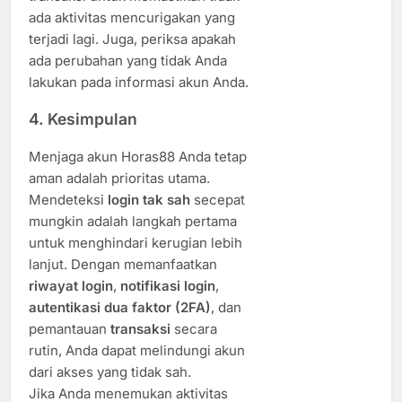
ada aktivitas mencurigakan yang
terjadi lagi. Juga, periksa apakah
ada perubahan yang tidak Anda
lakukan pada informasi akun Anda.
4.
Kesimpulan
Menjaga akun Horas88 Anda tetap
aman adalah prioritas utama.
Mendeteksi
login tak sah
secepat
mungkin adalah langkah pertama
untuk menghindari kerugian lebih
lanjut. Dengan memanfaatkan
riwayat login
,
notifikasi login
,
autentikasi dua faktor (2FA)
, dan
pemantauan
transaksi
secara
rutin, Anda dapat melindungi akun
dari akses yang tidak sah.
Jika Anda menemukan aktivitas