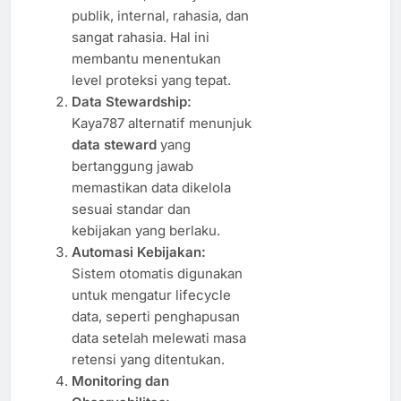
publik, internal, rahasia, dan
sangat rahasia. Hal ini
membantu menentukan
level proteksi yang tepat.
Data Stewardship:
Kaya787 alternatif menunjuk
data steward
yang
bertanggung jawab
memastikan data dikelola
sesuai standar dan
kebijakan yang berlaku.
Automasi Kebijakan:
Sistem otomatis digunakan
untuk mengatur lifecycle
data, seperti penghapusan
data setelah melewati masa
retensi yang ditentukan.
Monitoring dan