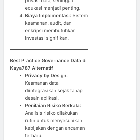
privasi data, sehingga
edukasi menjadi penting.
Biaya Implementasi:
Sistem
keamanan, audit, dan
enkripsi membutuhkan
investasi signifikan.
Best Practice Governance Data di
Kaya787 Alternatif
Privacy by Design:
Keamanan data
diintegrasikan sejak tahap
desain aplikasi.
Penilaian Risiko Berkala:
Analisis risiko dilakukan
rutin untuk menyesuaikan
kebijakan dengan ancaman
terbaru.