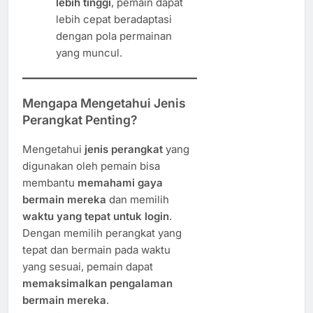
lebih tinggi
, pemain dapat
lebih cepat beradaptasi
dengan pola permainan
yang muncul.
Mengapa Mengetahui Jenis
Perangkat Penting?
Mengetahui
jenis perangkat
yang
digunakan oleh pemain bisa
membantu
memahami gaya
bermain mereka
dan memilih
waktu yang tepat untuk login
.
Dengan memilih perangkat yang
tepat dan bermain pada waktu
yang sesuai, pemain dapat
memaksimalkan pengalaman
bermain mereka
.