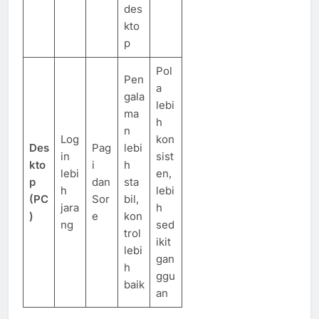
des
kto
p
Pol
Pen
a
gala
lebi
ma
h
n
Log
kon
Des
Pag
lebi
in
sist
kto
i
h
lebi
en,
p
dan
sta
h
lebi
(PC
Sor
bil,
jara
h
)
e
kon
ng
sed
trol
ikit
lebi
gan
h
ggu
baik
an