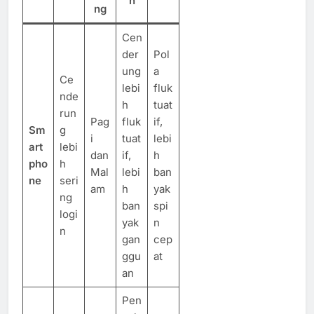
n
ng
Cen
der
Pol
ung
a
Ce
lebi
fluk
nde
h
tuat
run
Pag
fluk
if,
Sm
g
i
tuat
lebi
art
lebi
dan
if,
h
pho
h
Mal
lebi
ban
ne
seri
am
h
yak
ng
ban
spi
logi
yak
n
n
gan
cep
ggu
at
an
Pen