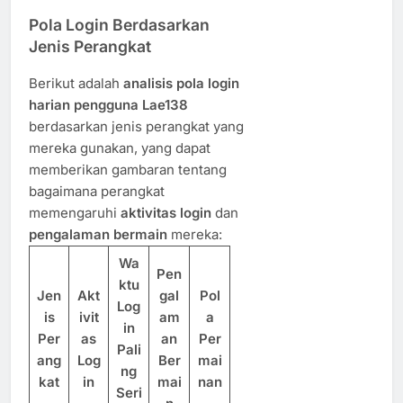
Pola Login Berdasarkan
Jenis Perangkat
Berikut adalah
analisis pola login
harian pengguna Lae138
berdasarkan jenis perangkat yang
mereka gunakan, yang dapat
memberikan gambaran tentang
bagaimana perangkat
memengaruhi
aktivitas login
dan
pengalaman bermain
mereka:
Wa
Pen
ktu
Jen
Akt
gal
Pol
Log
is
ivit
am
a
in
Per
as
an
Per
Pali
ang
Log
Ber
mai
ng
kat
in
mai
nan
Seri