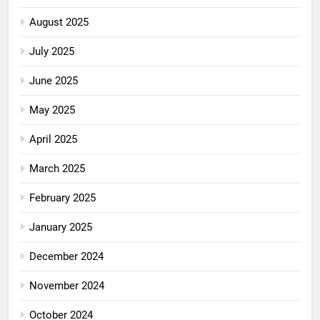
August 2025
July 2025
June 2025
May 2025
April 2025
March 2025
February 2025
January 2025
December 2024
November 2024
October 2024