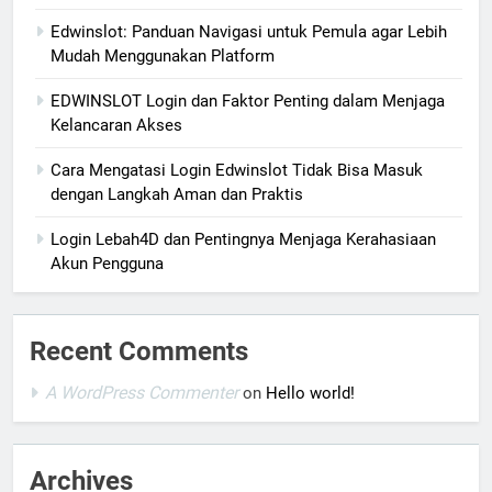
Edwinslot: Panduan Navigasi untuk Pemula agar Lebih
Mudah Menggunakan Platform
EDWINSLOT Login dan Faktor Penting dalam Menjaga
Kelancaran Akses
Cara Mengatasi Login Edwinslot Tidak Bisa Masuk
dengan Langkah Aman dan Praktis
Login Lebah4D dan Pentingnya Menjaga Kerahasiaan
Akun Pengguna
Recent Comments
A WordPress Commenter
on
Hello world!
Archives