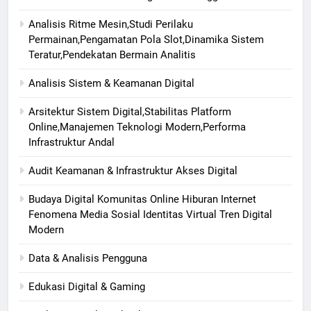
Analisis Ritme Mesin,Studi Perilaku
Permainan,Pengamatan Pola Slot,Dinamika Sistem
Teratur,Pendekatan Bermain Analitis
Analisis Sistem & Keamanan Digital
Arsitektur Sistem Digital,Stabilitas Platform
Online,Manajemen Teknologi Modern,Performa
Infrastruktur Andal
Audit Keamanan & Infrastruktur Akses Digital
Budaya Digital Komunitas Online Hiburan Internet
Fenomena Media Sosial Identitas Virtual Tren Digital
Modern
Data & Analisis Pengguna
Edukasi Digital & Gaming