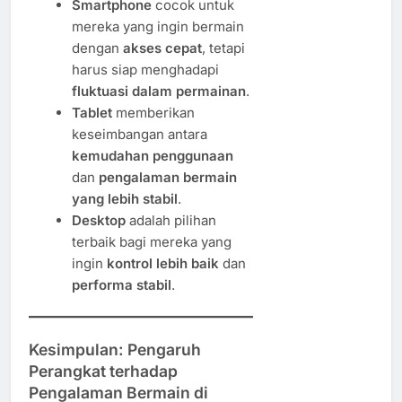
Smartphone
cocok untuk
mereka yang ingin bermain
dengan
akses cepat
, tetapi
harus siap menghadapi
fluktuasi dalam permainan
.
Tablet
memberikan
keseimbangan antara
kemudahan penggunaan
dan
pengalaman bermain
yang lebih stabil
.
Desktop
adalah pilihan
terbaik bagi mereka yang
ingin
kontrol lebih baik
dan
performa stabil
.
Kesimpulan: Pengaruh
Perangkat terhadap
Pengalaman Bermain di