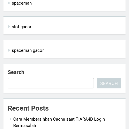
spaceman
slot gacor
spaceman gacor
Search
SEARCH
Recent Posts
Cara Membersihkan Cache saat TIARA4D Login
Bermasalah