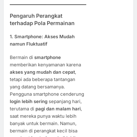
Pengaruh Perangkat
terhadap Pola Permainan
1. Smartphone: Akses Mudah
namun Fluktuatif
Bermain di
smartphone
memberikan kenyamanan karena
akses yang mudah dan cepat
,
tetapi ada beberapa tantangan
yang datang bersamanya.
Pengguna smartphone cenderung
login lebih sering
sepanjang hari,
terutama di
pagi dan malam hari
,
saat mereka punya waktu lebih
banyak untuk bermain. Namun,
bermain di perangkat kecil bisa