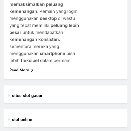
memaksimalkan peluang
kemenangan
. Pemain yang login
menggunakan
desktop
di waktu
yang tepat memiliki
peluang lebih
besar
untuk mendapatkan
kemenangan konsisten
,
sementara mereka yang
menggunakan
smartphone
bisa
lebih
fleksibel
dalam bermain.
Read More
situs slot gacor
slot online