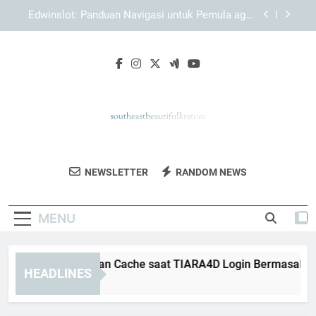
Skip
EDWINSLOT Login dan Faktor Penting dalam
to
Menjaga Kelancaran Akses
content
Cara Mengatasi Login Edwinslot Tidak Bisa
Masuk dengan Langkah Aman dan Praktis
Cara Membersihkan Cache saat TIARA4D Login
Bermasalah
Edwinslot: Panduan Navigasi untuk Pemula agar
Lebih Mudah Menggunakan Platform
EDWINSLOT Login dan Faktor Penting dalam
Menjaga Kelancaran Akses
Southeast
Temukan Kratom Berkualitas Dari Southeast
Cara Mengatasi Login Edwinslot Tidak Bisa
NEWSLETTER
RANDOM NEWS
Beautiful Kratom
Masuk dengan Langkah Aman dan Praktis
Beautiful Kratom. Produk Aman Dan
Terpercaya Untuk Kebutuhan Anda.
MENU
ra Membersihkan Cache saat TIARA4D Login Bermasalah
HEADLINES
Month Ago