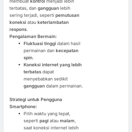
membuat
kontrol
menjadi lebih
terbatas, dan
gangguan
lebih
sering terjadi, seperti
pemutusan
koneksi
atau
keterlambatan
respons
.
Pengalaman Bermain:
Fluktuasi tinggi
dalam hasil
permainan dan
kecepatan
spin
.
Koneksi internet yang lebih
terbatas
dapat
menyebabkan sedikit
gangguan
dalam permainan.
Strategi untuk Pengguna
Smartphone:
Pilih waktu yang tepat,
seperti
pagi
atau
malam
,
saat koneksi internet lebih