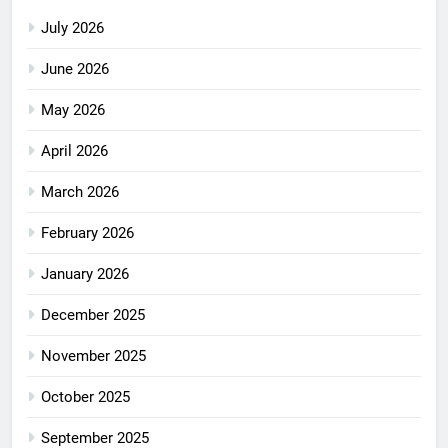
July 2026
June 2026
May 2026
April 2026
March 2026
February 2026
January 2026
December 2025
November 2025
October 2025
September 2025