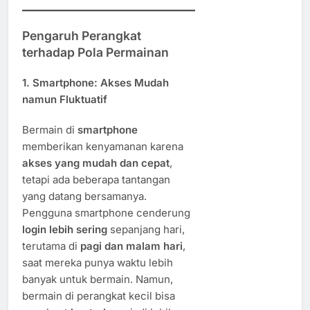
Pengaruh Perangkat
terhadap Pola Permainan
1. Smartphone: Akses Mudah
namun Fluktuatif
Bermain di
smartphone
memberikan kenyamanan karena
akses yang mudah dan cepat
,
tetapi ada beberapa tantangan
yang datang bersamanya.
Pengguna smartphone cenderung
login lebih sering
sepanjang hari,
terutama di
pagi dan malam hari
,
saat mereka punya waktu lebih
banyak untuk bermain. Namun,
bermain di perangkat kecil bisa