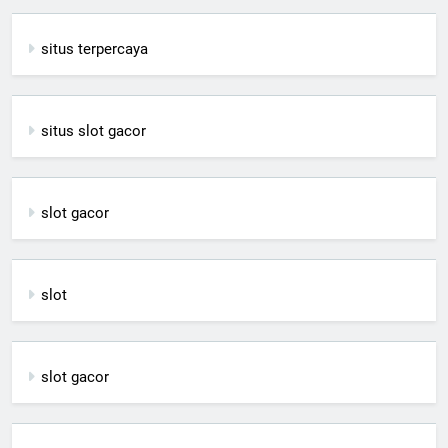
situs terpercaya
situs slot gacor
slot gacor
slot
slot gacor