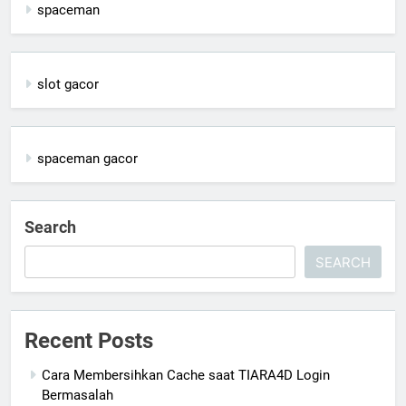
spaceman
slot gacor
spaceman gacor
Search
SEARCH
Recent Posts
Cara Membersihkan Cache saat TIARA4D Login
Bermasalah