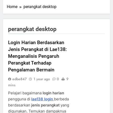
Home
perangkat desktop
perangkat desktop
Login Harian Berdasarkan
Jenis Perangkat di Lae138:
Menganalisis Pengaruh
Perangkat Terhadap
Pengalaman Bermain
edbe847
1 year ago
0
9
mins
Pelajari bagaimana
login harian
pengguna di
lae138 login
berbeda
berdasarkan
jenis perangkat
yang
digunakan. Temukan dampaknya