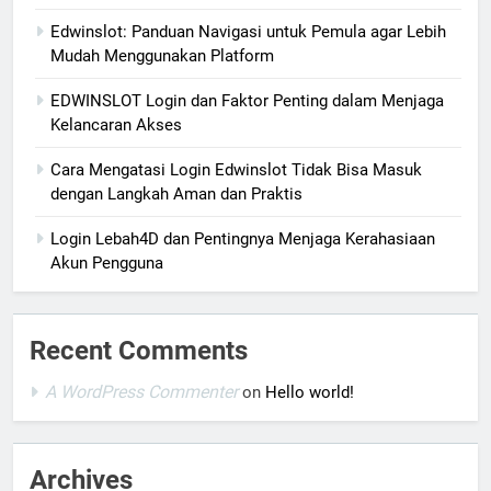
Edwinslot: Panduan Navigasi untuk Pemula agar Lebih
Mudah Menggunakan Platform
EDWINSLOT Login dan Faktor Penting dalam Menjaga
Kelancaran Akses
Cara Mengatasi Login Edwinslot Tidak Bisa Masuk
dengan Langkah Aman dan Praktis
Login Lebah4D dan Pentingnya Menjaga Kerahasiaan
Akun Pengguna
Recent Comments
A WordPress Commenter
on
Hello world!
Archives