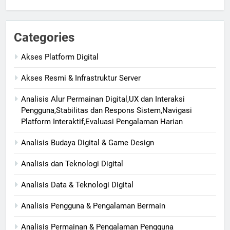
Categories
Akses Platform Digital
Akses Resmi & Infrastruktur Server
Analisis Alur Permainan Digital,UX dan Interaksi
Pengguna,Stabilitas dan Respons Sistem,Navigasi
Platform Interaktif,Evaluasi Pengalaman Harian
Analisis Budaya Digital & Game Design
Analisis dan Teknologi Digital
Analisis Data & Teknologi Digital
Analisis Pengguna & Pengalaman Bermain
Analisis Permainan & Pengalaman Pengguna