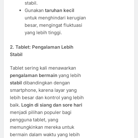
stabil.
Gunakan
taruhan kecil
untuk menghindari kerugian
besar, mengingat fluktuasi
yang lebih tinggi.
2. Tablet: Pengalaman Lebih
Stabil
Tablet sering kali menawarkan
pengalaman bermain
yang lebih
stabil
dibandingkan dengan
smartphone, karena layar yang
lebih besar dan kontrol yang lebih
baik.
Login di siang dan sore hari
menjadi pilihan populer bagi
pengguna tablet, yang
memungkinkan mereka untuk
bermain dalam waktu yang lebih