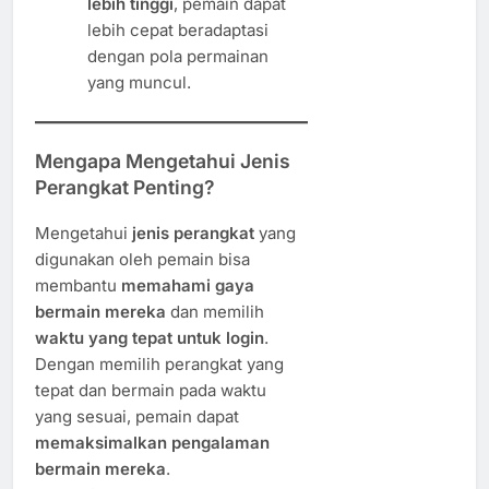
lebih tinggi
, pemain dapat
lebih cepat beradaptasi
dengan pola permainan
yang muncul.
Mengapa Mengetahui Jenis
Perangkat Penting?
Mengetahui
jenis perangkat
yang
digunakan oleh pemain bisa
membantu
memahami gaya
bermain mereka
dan memilih
waktu yang tepat untuk login
.
Dengan memilih perangkat yang
tepat dan bermain pada waktu
yang sesuai, pemain dapat
memaksimalkan pengalaman
bermain mereka
.