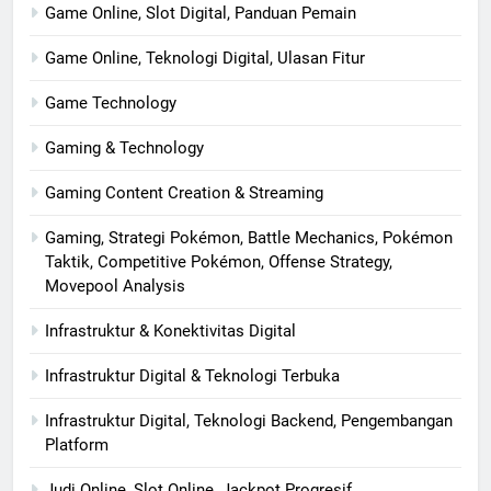
Game Online, Slot Digital, Panduan Pemain
Game Online, Teknologi Digital, Ulasan Fitur
Game Technology
Gaming & Technology
Gaming Content Creation & Streaming
Gaming, Strategi Pokémon, Battle Mechanics, Pokémon
Taktik, Competitive Pokémon, Offense Strategy,
Movepool Analysis
Infrastruktur & Konektivitas Digital
Infrastruktur Digital & Teknologi Terbuka
Infrastruktur Digital, Teknologi Backend, Pengembangan
Platform
Judi Online, Slot Online, Jackpot Progresif