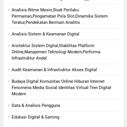
Analisis Ritme Mesin,Studi Perilaku
Permainan,Pengamatan Pola Slot,Dinamika Sistem
Teratur,Pendekatan Bermain Analitis
Analisis Sistem & Keamanan Digital
Arsitektur Sistem Digital,Stabilitas Platform
Online,Manajemen Teknologi Modern,Performa
Infrastruktur Andal
Audit Keamanan & Infrastruktur Akses Digital
Budaya Digital Komunitas Online Hiburan Internet
Fenomena Media Sosial Identitas Virtual Tren Digital
Modern
Data & Analisis Pengguna
Edukasi Digital & Gaming