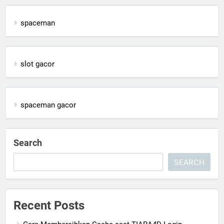
spaceman
slot gacor
spaceman gacor
Search
SEARCH
Recent Posts