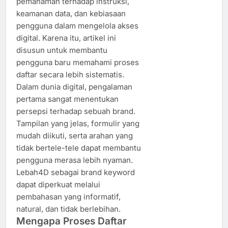
pemahaman terhadap instruksi,
keamanan data, dan kebiasaan
pengguna dalam mengelola akses
digital. Karena itu, artikel ini
disusun untuk membantu
pengguna baru memahami proses
daftar secara lebih sistematis.
Dalam dunia digital, pengalaman
pertama sangat menentukan
persepsi terhadap sebuah brand.
Tampilan yang jelas, formulir yang
mudah diikuti, serta arahan yang
tidak bertele-tele dapat membantu
pengguna merasa lebih nyaman.
Lebah4D sebagai brand keyword
dapat diperkuat melalui
pembahasan yang informatif,
natural, dan tidak berlebihan.
Mengapa Proses Daftar