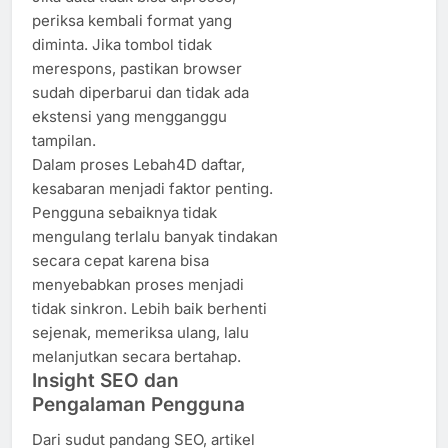
periksa kembali format yang
diminta. Jika tombol tidak
merespons, pastikan browser
sudah diperbarui dan tidak ada
ekstensi yang mengganggu
tampilan.
Dalam proses Lebah4D daftar,
kesabaran menjadi faktor penting.
Pengguna sebaiknya tidak
mengulang terlalu banyak tindakan
secara cepat karena bisa
menyebabkan proses menjadi
tidak sinkron. Lebih baik berhenti
sejenak, memeriksa ulang, lalu
melanjutkan secara bertahap.
Insight SEO dan
Pengalaman Pengguna
Dari sudut pandang SEO, artikel