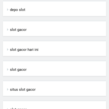
depo slot
slot gacor
slot gacor hari ini
slot gacor
situs slot gacor