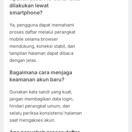
dilakukan lewat
smartphone?
Ya, pengguna dapat memahami
proses daftar melalui perangkat
mobile selama browser
mendukung, koneksi stabil, dan
tampilan halaman dapat dibaca
dengan jelas.
Bagaimana cara menjaga
keamanan akun baru?
Gunakan kata sandi yang kuat,
jangan membagikan data login,
hindari perangkat umum, dan
selalu periksa konsistensi halaman
saat mengakses akun.