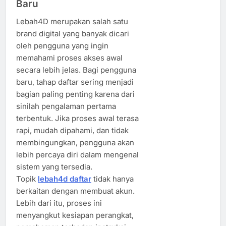
Baru
Lebah4D merupakan salah satu
brand digital yang banyak dicari
oleh pengguna yang ingin
memahami proses akses awal
secara lebih jelas. Bagi pengguna
baru, tahap daftar sering menjadi
bagian paling penting karena dari
sinilah pengalaman pertama
terbentuk. Jika proses awal terasa
rapi, mudah dipahami, dan tidak
membingungkan, pengguna akan
lebih percaya diri dalam mengenal
sistem yang tersedia.
Topik
lebah4d daftar
tidak hanya
berkaitan dengan membuat akun.
Lebih dari itu, proses ini
menyangkut kesiapan perangkat,