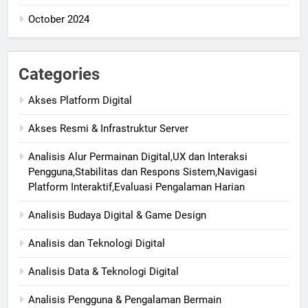
October 2024
Categories
Akses Platform Digital
Akses Resmi & Infrastruktur Server
Analisis Alur Permainan Digital,UX dan Interaksi
Pengguna,Stabilitas dan Respons Sistem,Navigasi
Platform Interaktif,Evaluasi Pengalaman Harian
Analisis Budaya Digital & Game Design
Analisis dan Teknologi Digital
Analisis Data & Teknologi Digital
Analisis Pengguna & Pengalaman Bermain