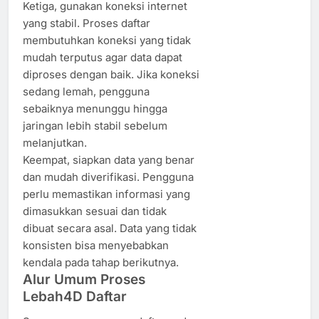
Ketiga, gunakan koneksi internet
yang stabil. Proses daftar
membutuhkan koneksi yang tidak
mudah terputus agar data dapat
diproses dengan baik. Jika koneksi
sedang lemah, pengguna
sebaiknya menunggu hingga
jaringan lebih stabil sebelum
melanjutkan.
Keempat, siapkan data yang benar
dan mudah diverifikasi. Pengguna
perlu memastikan informasi yang
dimasukkan sesuai dan tidak
dibuat secara asal. Data yang tidak
konsisten bisa menyebabkan
kendala pada tahap berikutnya.
Alur Umum Proses
Lebah4D Daftar