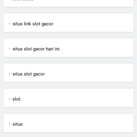
situs link slot gacor
situs slot gacor hari ini
situs slot gacor
slot
situs