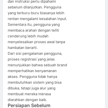
dan instruksi perlu dipahami
sebelum dilanjutkan. Pengguna
yang terburu-buru biasanya lebih
rentan mengalami kesalahan input.
Sementara itu, pengguna yang
membaca arahan dengan teliti
cenderung lebih mudah
menyelesaikan proses awal tanpa
hambatan berarti.
Dari sisi pengalaman pengguna,
proses registrasi yang jelas
menunjukkan bahwa sebuah brand
memperhatikan kenyamanan
akses. Pengguna tidak hanya
membutuhkan sistem yang bisa
dibuka, tetapi juga alur yang
membuat mereka merasa
diarahkan dengan baik.
Persiapan Sebelum