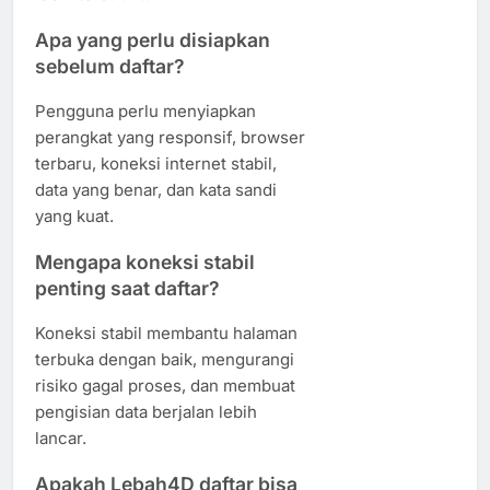
Apa yang perlu disiapkan
sebelum daftar?
Pengguna perlu menyiapkan
perangkat yang responsif, browser
terbaru, koneksi internet stabil,
data yang benar, dan kata sandi
yang kuat.
Mengapa koneksi stabil
penting saat daftar?
Koneksi stabil membantu halaman
terbuka dengan baik, mengurangi
risiko gagal proses, dan membuat
pengisian data berjalan lebih
lancar.
Apakah Lebah4D daftar bisa