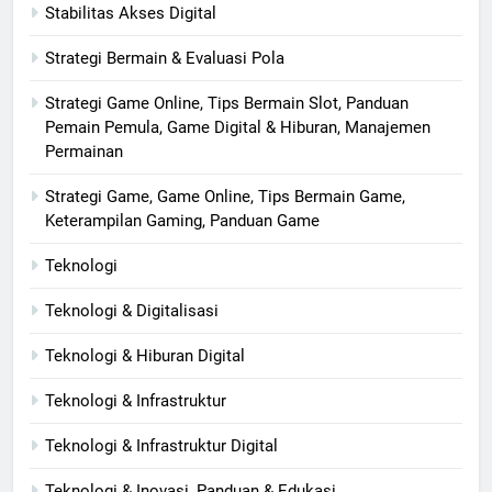
Stabilitas Akses Digital
Strategi Bermain & Evaluasi Pola
Strategi Game Online, Tips Bermain Slot, Panduan
Pemain Pemula, Game Digital & Hiburan, Manajemen
Permainan
Strategi Game, Game Online, Tips Bermain Game,
Keterampilan Gaming, Panduan Game
Teknologi
Teknologi & Digitalisasi
Teknologi & Hiburan Digital
Teknologi & Infrastruktur
Teknologi & Infrastruktur Digital
Teknologi & Inovasi, Panduan & Edukasi