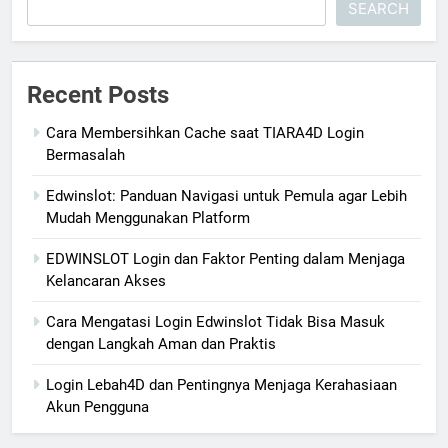
SEARCH
Recent Posts
Cara Membersihkan Cache saat TIARA4D Login
Bermasalah
Edwinslot: Panduan Navigasi untuk Pemula agar Lebih
Mudah Menggunakan Platform
EDWINSLOT Login dan Faktor Penting dalam Menjaga
Kelancaran Akses
Cara Mengatasi Login Edwinslot Tidak Bisa Masuk
dengan Langkah Aman dan Praktis
Login Lebah4D dan Pentingnya Menjaga Kerahasiaan
Akun Pengguna