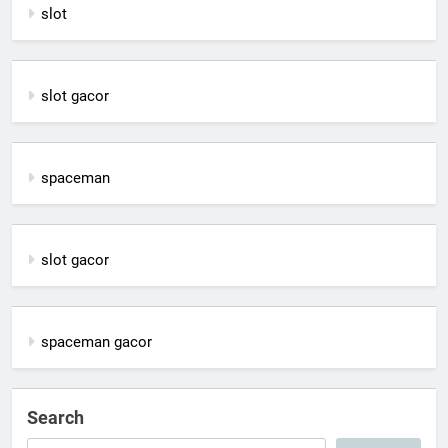
slot
slot gacor
spaceman
slot gacor
spaceman gacor
Search