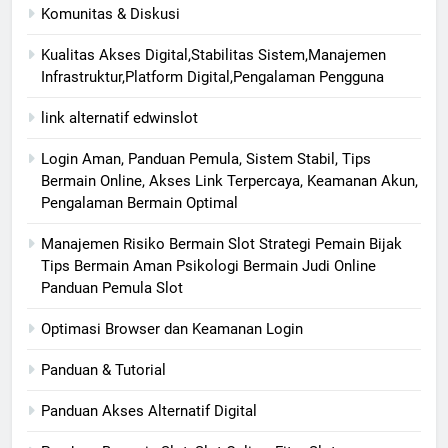
Komunitas & Diskusi
Kualitas Akses Digital,Stabilitas Sistem,Manajemen
Infrastruktur,Platform Digital,Pengalaman Pengguna
link alternatif edwinslot
Login Aman, Panduan Pemula, Sistem Stabil, Tips
Bermain Online, Akses Link Terpercaya, Keamanan Akun,
Pengalaman Bermain Optimal
Manajemen Risiko Bermain Slot Strategi Pemain Bijak
Tips Bermain Aman Psikologi Bermain Judi Online
Panduan Pemula Slot
Optimasi Browser dan Keamanan Login
Panduan & Tutorial
Panduan Akses Alternatif Digital