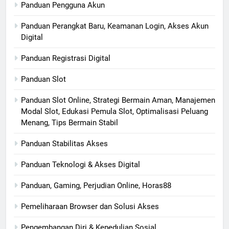
Panduan Pengguna Akun
Panduan Perangkat Baru, Keamanan Login, Akses Akun
Digital
Panduan Registrasi Digital
Panduan Slot
Panduan Slot Online, Strategi Bermain Aman, Manajemen
Modal Slot, Edukasi Pemula Slot, Optimalisasi Peluang
Menang, Tips Bermain Stabil
Panduan Stabilitas Akses
Panduan Teknologi & Akses Digital
Panduan, Gaming, Perjudian Online, Horas88
Pemeliharaan Browser dan Solusi Akses
Pengembangan Diri & Kepedulian Sosial