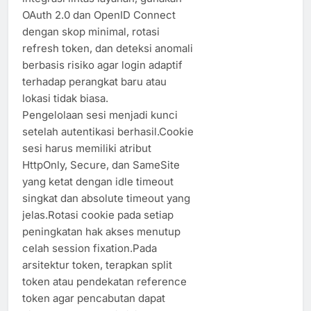
OAuth 2.0 dan OpenID Connect
dengan skop minimal, rotasi
refresh token, dan deteksi anomali
berbasis risiko agar login adaptif
terhadap perangkat baru atau
lokasi tidak biasa.
Pengelolaan sesi menjadi kunci
setelah autentikasi berhasil.Cookie
sesi harus memiliki atribut
HttpOnly, Secure, dan SameSite
yang ketat dengan idle timeout
singkat dan absolute timeout yang
jelas.Rotasi cookie pada setiap
peningkatan hak akses menutup
celah session fixation.Pada
arsitektur token, terapkan split
token atau pendekatan reference
token agar pencabutan dapat