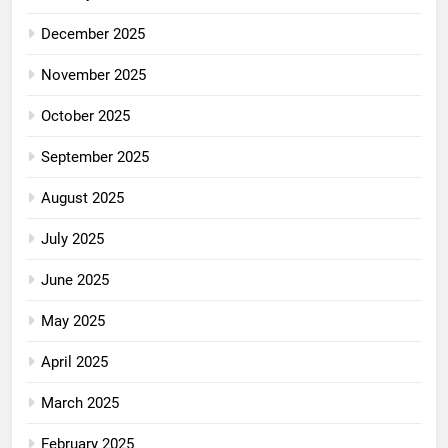
December 2025
November 2025
October 2025
September 2025
August 2025
July 2025
June 2025
May 2025
April 2025
March 2025
February 2025