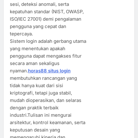
sesi, deteksi anomali, serta
kepatuhan standar (NIST, OWASP,
ISO/IEC 27001) demi pengalaman
pengguna yang cepat dan
tepercaya.
Sistem login adalah gerbang utama
yang menentukan apakah
pengguna dapat mengakses fitur
secara aman sekaligus
nyaman.
horas88 situs login
membutuhkan rancangan yang
tidak hanya kuat dari sisi
kriptografi, tetapi juga stabil,
mudah dioperasikan, dan selaras
dengan praktik terbaik
industri.Tulisan ini mengurai
arsitektur, kontrol keamanan, serta
keputusan desain yang
memengaruhi kinerja dan