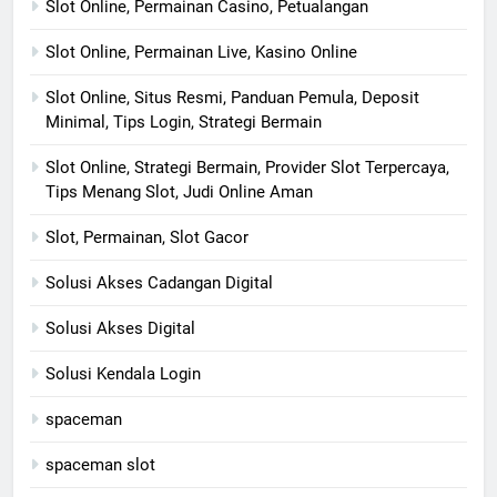
Slot Online, Permainan Casino, Petualangan
Slot Online, Permainan Live, Kasino Online
Slot Online, Situs Resmi, Panduan Pemula, Deposit
Minimal, Tips Login, Strategi Bermain
Slot Online, Strategi Bermain, Provider Slot Terpercaya,
Tips Menang Slot, Judi Online Aman
Slot, Permainan, Slot Gacor
Solusi Akses Cadangan Digital
Solusi Akses Digital
Solusi Kendala Login
spaceman
spaceman slot