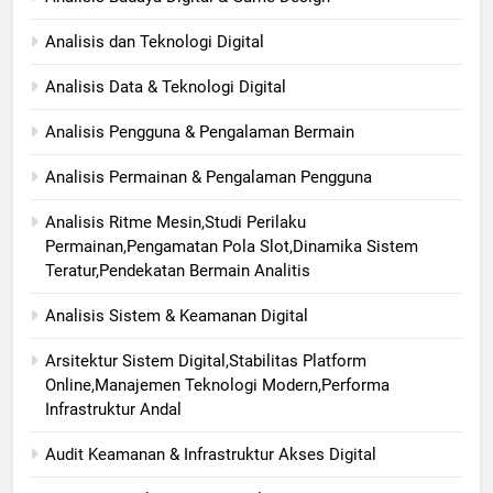
Analisis dan Teknologi Digital
Analisis Data & Teknologi Digital
Analisis Pengguna & Pengalaman Bermain
Analisis Permainan & Pengalaman Pengguna
Analisis Ritme Mesin,Studi Perilaku
Permainan,Pengamatan Pola Slot,Dinamika Sistem
Teratur,Pendekatan Bermain Analitis
Analisis Sistem & Keamanan Digital
Arsitektur Sistem Digital,Stabilitas Platform
Online,Manajemen Teknologi Modern,Performa
Infrastruktur Andal
Audit Keamanan & Infrastruktur Akses Digital