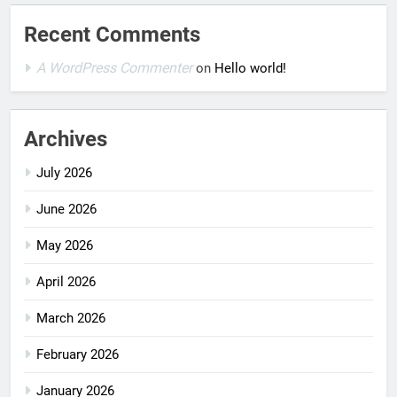
Recent Comments
A WordPress Commenter
on
Hello world!
Archives
July 2026
June 2026
May 2026
April 2026
March 2026
February 2026
January 2026