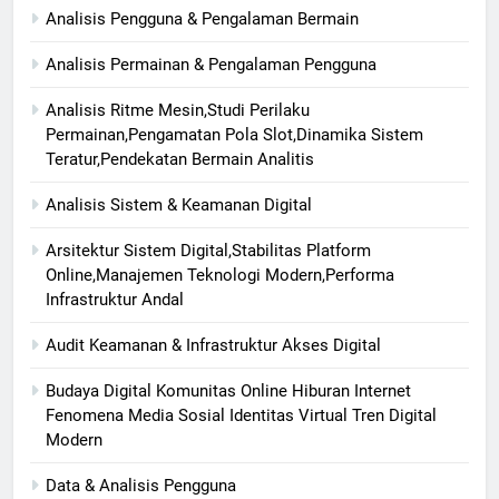
Analisis Pengguna & Pengalaman Bermain
Analisis Permainan & Pengalaman Pengguna
Analisis Ritme Mesin,Studi Perilaku
Permainan,Pengamatan Pola Slot,Dinamika Sistem
Teratur,Pendekatan Bermain Analitis
Analisis Sistem & Keamanan Digital
Arsitektur Sistem Digital,Stabilitas Platform
Online,Manajemen Teknologi Modern,Performa
Infrastruktur Andal
Audit Keamanan & Infrastruktur Akses Digital
Budaya Digital Komunitas Online Hiburan Internet
Fenomena Media Sosial Identitas Virtual Tren Digital
Modern
Data & Analisis Pengguna