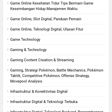
Game Online Kesehatan Tidur Tips Bermain Game
Keseimbangan Hidup Manajemen Waktu
Game Online, Slot Digital, Panduan Pemain
Game Online, Teknologi Digital, Ulasan Fitur
Game Technology
Gaming & Technology
Gaming Content Creation & Streaming
Gaming, Strategi Pokémon, Battle Mechanics, Pokémon
Taktik, Competitive Pokémon, Offense Strategy,
Movepool Analysis
Infrastruktur & Konektivitas Digital
Infrastruktur Digital & Teknologi Terbuka
Infrastruktur Digital, Teknologi Backend, Pengembangan