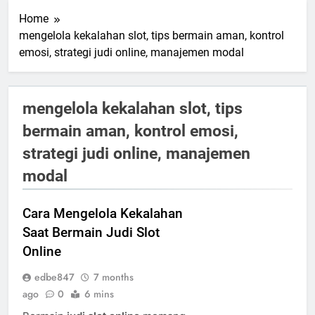
Home
mengelola kekalahan slot, tips bermain aman, kontrol
emosi, strategi judi online, manajemen modal
mengelola kekalahan slot, tips
bermain aman, kontrol emosi,
strategi judi online, manajemen
modal
Cara Mengelola Kekalahan
Saat Bermain Judi Slot
Online
edbe847
7 months
ago
0
6 mins