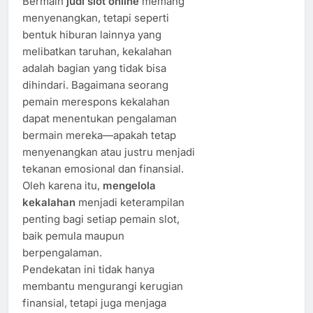
Bermain
judi slot online
memang
menyenangkan, tetapi seperti
bentuk hiburan lainnya yang
melibatkan taruhan, kekalahan
adalah bagian yang tidak bisa
dihindari. Bagaimana seorang
pemain merespons kekalahan
dapat menentukan pengalaman
bermain mereka—apakah tetap
menyenangkan atau justru menjadi
tekanan emosional dan finansial.
Oleh karena itu,
mengelola
kekalahan
menjadi keterampilan
penting bagi setiap pemain slot,
baik pemula maupun
berpengalaman.
Pendekatan ini tidak hanya
membantu mengurangi kerugian
finansial, tetapi juga menjaga