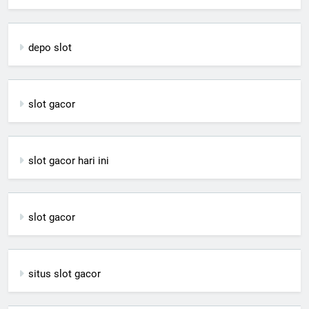
depo slot
slot gacor
slot gacor hari ini
slot gacor
situs slot gacor