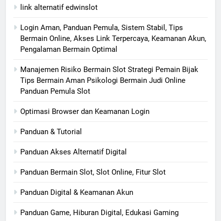
link alternatif edwinslot
Login Aman, Panduan Pemula, Sistem Stabil, Tips
Bermain Online, Akses Link Terpercaya, Keamanan Akun,
Pengalaman Bermain Optimal
Manajemen Risiko Bermain Slot Strategi Pemain Bijak
Tips Bermain Aman Psikologi Bermain Judi Online
Panduan Pemula Slot
Optimasi Browser dan Keamanan Login
Panduan & Tutorial
Panduan Akses Alternatif Digital
Panduan Bermain Slot, Slot Online, Fitur Slot
Panduan Digital & Keamanan Akun
Panduan Game, Hiburan Digital, Edukasi Gaming