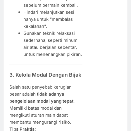
sebelum bermain kembali.
Hindari melanjutkan sesi
hanya untuk “membalas
kekalahan”.
Gunakan teknik relaksasi
sederhana, seperti minum
air atau berjalan sebentar,
untuk menenangkan pikiran.
3. Kelola Modal Dengan Bijak
Salah satu penyebab kerugian
besar adalah
tidak adanya
pengelolaan modal yang tepat
.
Memiliki batas modal dan
mengikuti aturan main dapat
membantu mengurangi risiko.
Tips Praktis: