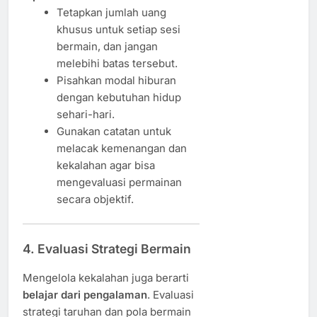
Tetapkan jumlah uang
khusus untuk setiap sesi
bermain, dan jangan
melebihi batas tersebut.
Pisahkan modal hiburan
dengan kebutuhan hidup
sehari-hari.
Gunakan catatan untuk
melacak kemenangan dan
kekalahan agar bisa
mengevaluasi permainan
secara objektif.
4. Evaluasi Strategi Bermain
Mengelola kekalahan juga berarti
belajar dari pengalaman
. Evaluasi
strategi taruhan dan pola bermain