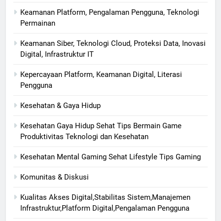
Keamanan Platform, Pengalaman Pengguna, Teknologi
Permainan
Keamanan Siber, Teknologi Cloud, Proteksi Data, Inovasi
Digital, Infrastruktur IT
Kepercayaan Platform, Keamanan Digital, Literasi
Pengguna
Kesehatan & Gaya Hidup
Kesehatan Gaya Hidup Sehat Tips Bermain Game
Produktivitas Teknologi dan Kesehatan
Kesehatan Mental Gaming Sehat Lifestyle Tips Gaming
Komunitas & Diskusi
Kualitas Akses Digital,Stabilitas Sistem,Manajemen
Infrastruktur,Platform Digital,Pengalaman Pengguna