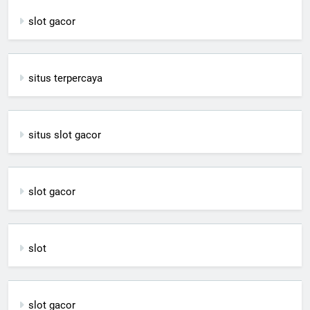
slot gacor
situs terpercaya
situs slot gacor
slot gacor
slot
slot gacor