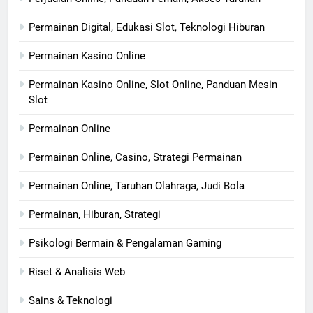
Permainan Digital, Edukasi Slot, Teknologi Hiburan
Permainan Kasino Online
Permainan Kasino Online, Slot Online, Panduan Mesin
Slot
Permainan Online
Permainan Online, Casino, Strategi Permainan
Permainan Online, Taruhan Olahraga, Judi Bola
Permainan, Hiburan, Strategi
Psikologi Bermain & Pengalaman Gaming
Riset & Analisis Web
Sains & Teknologi