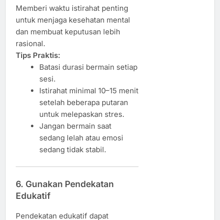
Memberi waktu istirahat penting
untuk menjaga kesehatan mental
dan membuat keputusan lebih
rasional.
Tips Praktis:
Batasi durasi bermain setiap
sesi.
Istirahat minimal 10–15 menit
setelah beberapa putaran
untuk melepaskan stres.
Jangan bermain saat
sedang lelah atau emosi
sedang tidak stabil.
6. Gunakan Pendekatan
Edukatif
Pendekatan edukatif dapat