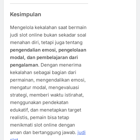
Kesimpulan
Mengelola kekalahan saat bermain
judi slot online bukan sekadar soal
menahan diri, tetapi juga tentang
pengendalian emosi, pengelolaan
modal, dan pembelajaran dari
pengalaman
. Dengan menerima
kekalahan sebagai bagian dari
permainan, mengendalikan emosi,
mengatur modal, mengevaluasi
strategi, memberi waktu istirahat,
menggunakan pendekatan
edukatif, dan menetapkan target
realistis, pemain bisa tetap
menikmati slot online dengan
aman dan bertanggung jawab.
judi
slot