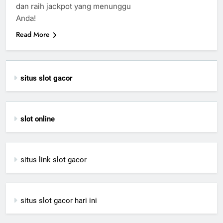
dan raih jackpot yang menunggu
Anda!
Read More
situs slot gacor
slot online
situs link slot gacor
situs slot gacor hari ini