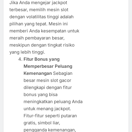
Jika Anda mengejar jackpot
terbesar, memilih mesin slot
dengan volatilitas tinggi adalah
pilihan yang tepat. Mesin ini
memberi Anda kesempatan untuk
meraih pembayaran besar,
meskipun dengan tingkat risiko
yang lebih tinggi.
Fitur Bonus yang
Memperbesar Peluang
Kemenangan
Sebagian
besar mesin slot gacor
dilengkapi dengan fitur
bonus yang bisa
meningkatkan peluang Anda
untuk menang jackpot.
Fitur-fitur seperti putaran
gratis, simbol liar,
pengganda kemenangan,