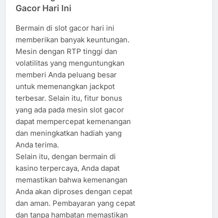
Gacor Hari Ini
Bermain di slot gacor hari ini
memberikan banyak keuntungan.
Mesin dengan RTP tinggi dan
volatilitas yang menguntungkan
memberi Anda peluang besar
untuk memenangkan jackpot
terbesar. Selain itu, fitur bonus
yang ada pada mesin slot gacor
dapat mempercepat kemenangan
dan meningkatkan hadiah yang
Anda terima.
Selain itu, dengan bermain di
kasino terpercaya, Anda dapat
memastikan bahwa kemenangan
Anda akan diproses dengan cepat
dan aman. Pembayaran yang cepat
dan tanpa hambatan memastikan