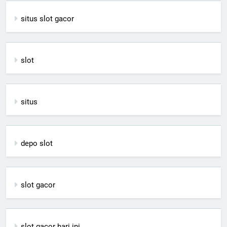
situs slot gacor
slot
situs
depo slot
slot gacor
slot gacor hari ini