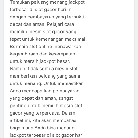
Temukan peluang menang jackpot
terbesar di slot gacor hari ini
dengan pembayaran yang terbukti
cepat dan aman. Pelajari cara
memilih mesin slot gacor yang
tepat untuk kemenangan maksimal!
Bermain slot online menawarkan
kegembiraan dan kesempatan
untuk meraih jackpot besar.
Namun, tidak semua mesin slot
memberikan peluang yang sama
untuk menang. Untuk memastikan
Anda mendapatkan pembayaran
yang cepat dan aman, sangat
penting untuk memilih mesin slot
gacor yang terpercaya. Dalam
artikel ini, kita akan membahas
bagaimana Anda bisa menang
jackpot terbesar di slot gacor hari