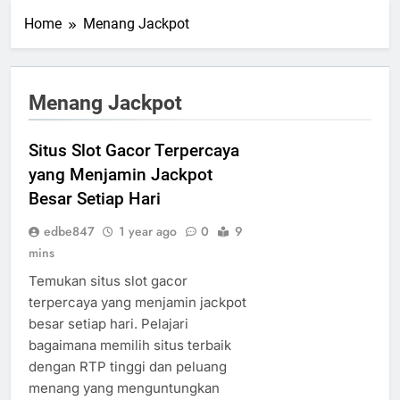
Home
Menang Jackpot
Menang Jackpot
Situs Slot Gacor Terpercaya
yang Menjamin Jackpot
Besar Setiap Hari
edbe847
1 year ago
0
9
mins
Temukan situs slot gacor
terpercaya yang menjamin jackpot
besar setiap hari. Pelajari
bagaimana memilih situs terbaik
dengan RTP tinggi dan peluang
menang yang menguntungkan