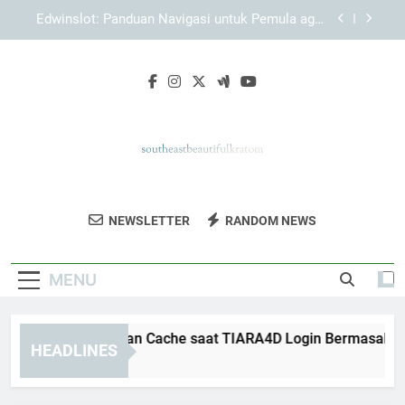
Skip
EDWINSLOT Login dan Faktor Penting dalam
to
Menjaga Kelancaran Akses
content
Cara Mengatasi Login Edwinslot Tidak Bisa
Masuk dengan Langkah Aman dan Praktis
Cara Membersihkan Cache saat TIARA4D Login
Bermasalah
Edwinslot: Panduan Navigasi untuk Pemula agar
Lebih Mudah Menggunakan Platform
EDWINSLOT Login dan Faktor Penting dalam
Menjaga Kelancaran Akses
Southeast
Temukan Kratom Berkualitas Dari Southeast
Cara Mengatasi Login Edwinslot Tidak Bisa
NEWSLETTER
RANDOM NEWS
Beautiful Kratom
Masuk dengan Langkah Aman dan Praktis
Beautiful Kratom. Produk Aman Dan
Terpercaya Untuk Kebutuhan Anda.
MENU
ra Membersihkan Cache saat TIARA4D Login Bermasalah
HEADLINES
Weeks Ago