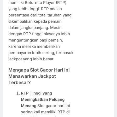
memiliki Return to Player (RTP)
yang lebih tinggi. RTP adalah
persentase dari total taruhan yang
dikembalikan kepada pemain
dalam jangka panjang. Mesin
dengan RTP tinggi biasanya lebih
menguntungkan bagi pemain,
karena mereka memberikan
pembayaran lebih sering, termasuk
jackpot yang lebih besar.
Mengapa Slot Gacor Hari Ini
Menawarkan Jackpot
Terbesar?
RTP Tinggi yang
Meningkatkan Peluang
Menang
Slot gacor hari ini
sering kali memiliki RTP di