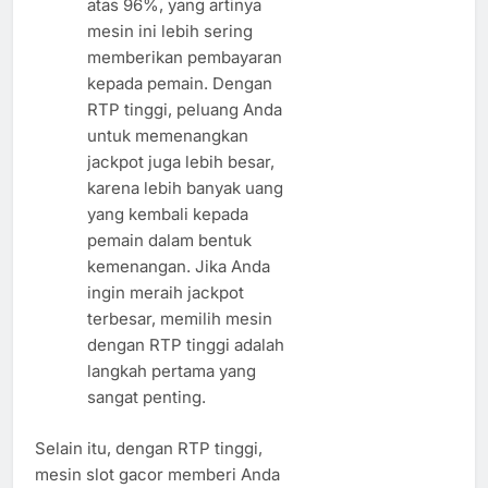
atas 96%, yang artinya
mesin ini lebih sering
memberikan pembayaran
kepada pemain. Dengan
RTP tinggi, peluang Anda
untuk memenangkan
jackpot juga lebih besar,
karena lebih banyak uang
yang kembali kepada
pemain dalam bentuk
kemenangan. Jika Anda
ingin meraih jackpot
terbesar, memilih mesin
dengan RTP tinggi adalah
langkah pertama yang
sangat penting.
Selain itu, dengan RTP tinggi,
mesin slot gacor memberi Anda