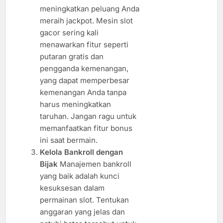
meningkatkan peluang Anda
meraih jackpot. Mesin slot
gacor sering kali
menawarkan fitur seperti
putaran gratis dan
pengganda kemenangan,
yang dapat memperbesar
kemenangan Anda tanpa
harus meningkatkan
taruhan. Jangan ragu untuk
memanfaatkan fitur bonus
ini saat bermain.
Kelola Bankroll dengan
Bijak
Manajemen bankroll
yang baik adalah kunci
kesuksesan dalam
permainan slot. Tentukan
anggaran yang jelas dan