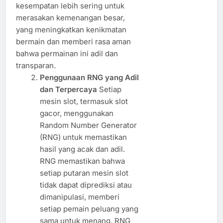
kesempatan lebih sering untuk
merasakan kemenangan besar,
yang meningkatkan kenikmatan
bermain dan memberi rasa aman
bahwa permainan ini adil dan
transparan.
Penggunaan RNG yang Adil
dan Terpercaya
Setiap
mesin slot, termasuk slot
gacor, menggunakan
Random Number Generator
(RNG) untuk memastikan
hasil yang acak dan adil.
RNG memastikan bahwa
setiap putaran mesin slot
tidak dapat diprediksi atau
dimanipulasi, memberi
setiap pemain peluang yang
sama untuk menang. RNG