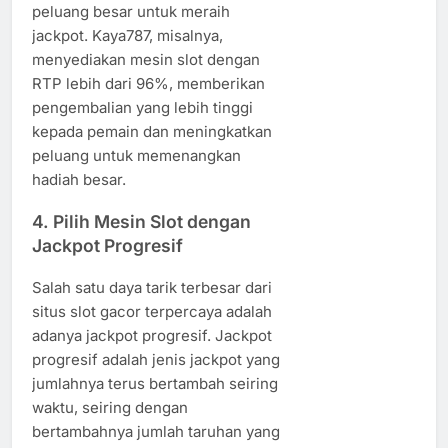
peluang besar untuk meraih
jackpot. Kaya787, misalnya,
menyediakan mesin slot dengan
RTP lebih dari 96%, memberikan
pengembalian yang lebih tinggi
kepada pemain dan meningkatkan
peluang untuk memenangkan
hadiah besar.
4.
Pilih Mesin Slot dengan
Jackpot Progresif
Salah satu daya tarik terbesar dari
situs slot gacor terpercaya adalah
adanya jackpot progresif. Jackpot
progresif adalah jenis jackpot yang
jumlahnya terus bertambah seiring
waktu, seiring dengan
bertambahnya jumlah taruhan yang