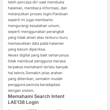
lebih percaya diri saat membuka
halaman, membaca informasi, dan
melanjutkan proses login.Panduan
seperti ini juga membantu
mengurangi kesalahan umum,
seperti menggunakan perangkat
yang tidak aman atau terburu-buru
memasukkan data pada halaman
yang belum diperiksa.
Akses digital yang baik seharusnya
tidak membuat pengguna merasa
terpaksa memahami terlalu banyak
hal teknis.Semakin jelas arahan
yang diberikan, semakin mudah
pengguna pemula beradaptasi
dengan sistem.
Memahami Search Intent
LAE138 Login