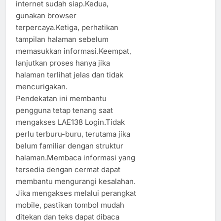
internet sudah siap.Kedua,
gunakan browser
terpercaya.Ketiga, perhatikan
tampilan halaman sebelum
memasukkan informasi.Keempat,
lanjutkan proses hanya jika
halaman terlihat jelas dan tidak
mencurigakan.
Pendekatan ini membantu
pengguna tetap tenang saat
mengakses LAE138 Login.Tidak
perlu terburu-buru, terutama jika
belum familiar dengan struktur
halaman.Membaca informasi yang
tersedia dengan cermat dapat
membantu mengurangi kesalahan.
Jika mengakses melalui perangkat
mobile, pastikan tombol mudah
ditekan dan teks dapat dibaca