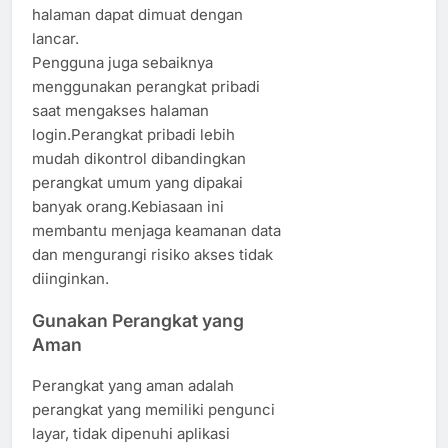
halaman dapat dimuat dengan
lancar.
Pengguna juga sebaiknya
menggunakan perangkat pribadi
saat mengakses halaman
login.Perangkat pribadi lebih
mudah dikontrol dibandingkan
perangkat umum yang dipakai
banyak orang.Kebiasaan ini
membantu menjaga keamanan data
dan mengurangi risiko akses tidak
diinginkan.
Gunakan Perangkat yang
Aman
Perangkat yang aman adalah
perangkat yang memiliki pengunci
layar, tidak dipenuhi aplikasi