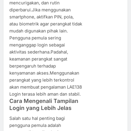
mencurigakan, dan rutin
diperbarui.Jika menggunakan
smartphone, aktifkan PIN, pola,
atau biometrik agar perangkat tidak
mudah digunakan pihak lain.
Pengguna pemula sering
menganggap login sebagai
aktivitas sederhana.Padahal,
keamanan perangkat sangat
berpengaruh terhadap
kenyamanan akses.Menggunakan
perangkat yang lebih terkontrol
akan membuat pengalaman LAE138
Login terasa lebih aman dan stabil.
Cara Mengenali Tampilan
Login yang Lebih Jelas
Salah satu hal penting bagi
pengguna pemula adalah