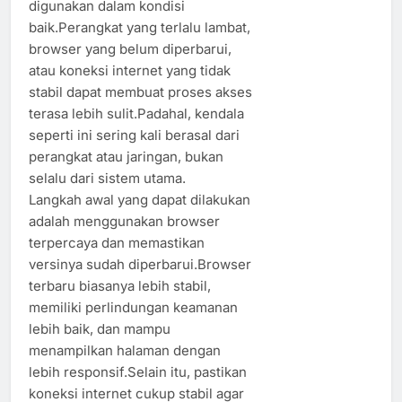
digunakan dalam kondisi
baik.Perangkat yang terlalu lambat,
browser yang belum diperbarui,
atau koneksi internet yang tidak
stabil dapat membuat proses akses
terasa lebih sulit.Padahal, kendala
seperti ini sering kali berasal dari
perangkat atau jaringan, bukan
selalu dari sistem utama.
Langkah awal yang dapat dilakukan
adalah menggunakan browser
terpercaya dan memastikan
versinya sudah diperbarui.Browser
terbaru biasanya lebih stabil,
memiliki perlindungan keamanan
lebih baik, dan mampu
menampilkan halaman dengan
lebih responsif.Selain itu, pastikan
koneksi internet cukup stabil agar