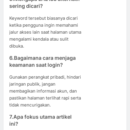
sering dicari?
Keyword tersebut biasanya dicari
ketika pengguna ingin memahami
jalur akses lain saat halaman utama
mengalami kendala atau sulit
dibuka.
6.Bagaimana cara menjaga
keamanan saat login?
Gunakan perangkat pribadi, hindari
jaringan publik, jangan
membagikan informasi akun, dan
pastikan halaman terlihat rapi serta
tidak mencurigakan.
7.Apa fokus utama artikel
ini?