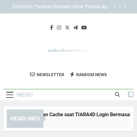
Skip
EDWINSLOT Login dan Faktor Penting dalam
to
Menjaga Kelancaran Akses
content
Cara Mengatasi Login Edwinslot Tidak Bisa
Masuk dengan Langkah Aman dan Praktis
Cara Membersihkan Cache saat TIARA4D Login
Bermasalah
Edwinslot: Panduan Navigasi untuk Pemula agar
Lebih Mudah Menggunakan Platform
EDWINSLOT Login dan Faktor Penting dalam
Menjaga Kelancaran Akses
Southeast
Temukan Kratom Berkualitas Dari Southeast
Cara Mengatasi Login Edwinslot Tidak Bisa
NEWSLETTER
RANDOM NEWS
Beautiful Kratom
Masuk dengan Langkah Aman dan Praktis
Beautiful Kratom. Produk Aman Dan
Terpercaya Untuk Kebutuhan Anda.
MENU
ra Membersihkan Cache saat TIARA4D Login Bermasalah
HEADLINES
Weeks Ago