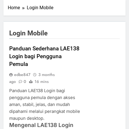
Home
Login Mobile
Login Mobile
Panduan Sederhana LAE138
Login bagi Pengguna
Pemula
edbe847
3 months
ago
0
16 mins
Panduan LAE138 Login bagi
pengguna pemula dengan akses
aman, stabil, jelas, dan mudah
dipahami melalui perangkat mobile
maupun desktop.
Mengenal LAE138 Login