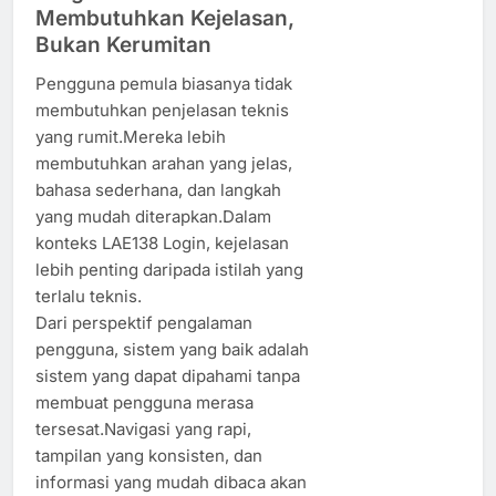
Membutuhkan Kejelasan,
Bukan Kerumitan
Pengguna pemula biasanya tidak
membutuhkan penjelasan teknis
yang rumit.Mereka lebih
membutuhkan arahan yang jelas,
bahasa sederhana, dan langkah
yang mudah diterapkan.Dalam
konteks LAE138 Login, kejelasan
lebih penting daripada istilah yang
terlalu teknis.
Dari perspektif pengalaman
pengguna, sistem yang baik adalah
sistem yang dapat dipahami tanpa
membuat pengguna merasa
tersesat.Navigasi yang rapi,
tampilan yang konsisten, dan
informasi yang mudah dibaca akan