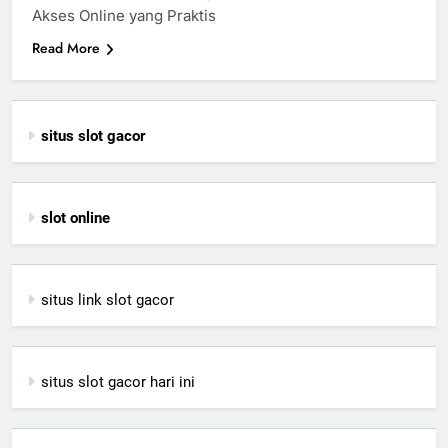
Akses Online yang Praktis
Read More
situs slot gacor
slot online
situs link slot gacor
situs slot gacor hari ini