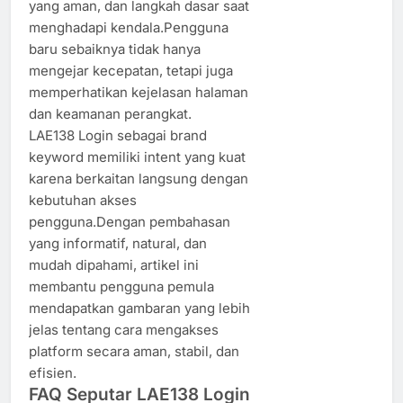
yang aman, dan langkah dasar saat
menghadapi kendala.Pengguna
baru sebaiknya tidak hanya
mengejar kecepatan, tetapi juga
memperhatikan kejelasan halaman
dan keamanan perangkat.
LAE138 Login sebagai brand
keyword memiliki intent yang kuat
karena berkaitan langsung dengan
kebutuhan akses
pengguna.Dengan pembahasan
yang informatif, natural, dan
mudah dipahami, artikel ini
membantu pengguna pemula
mendapatkan gambaran yang lebih
jelas tentang cara mengakses
platform secara aman, stabil, dan
efisien.
FAQ Seputar LAE138 Login