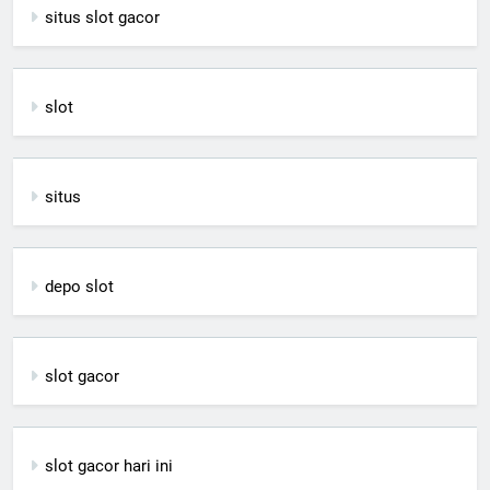
situs slot gacor
slot
situs
depo slot
slot gacor
slot gacor hari ini