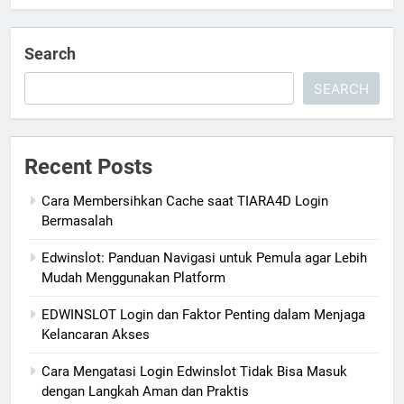
Search
SEARCH
Recent Posts
Cara Membersihkan Cache saat TIARA4D Login
Bermasalah
Edwinslot: Panduan Navigasi untuk Pemula agar Lebih
Mudah Menggunakan Platform
EDWINSLOT Login dan Faktor Penting dalam Menjaga
Kelancaran Akses
Cara Mengatasi Login Edwinslot Tidak Bisa Masuk
dengan Langkah Aman dan Praktis