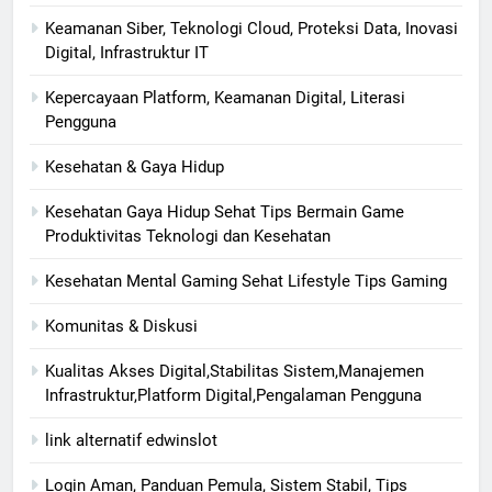
Keamanan Siber, Teknologi Cloud, Proteksi Data, Inovasi
Digital, Infrastruktur IT
Kepercayaan Platform, Keamanan Digital, Literasi
Pengguna
Kesehatan & Gaya Hidup
Kesehatan Gaya Hidup Sehat Tips Bermain Game
Produktivitas Teknologi dan Kesehatan
Kesehatan Mental Gaming Sehat Lifestyle Tips Gaming
Komunitas & Diskusi
Kualitas Akses Digital,Stabilitas Sistem,Manajemen
Infrastruktur,Platform Digital,Pengalaman Pengguna
link alternatif edwinslot
Login Aman, Panduan Pemula, Sistem Stabil, Tips