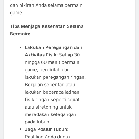
dan pikiran Anda selama bermain
game.
Tips Menjaga Kesehatan Selama
Bermain:
Lakukan Peregangan dan
Aktivitas Fisik
: Setiap 30
hingga 60 menit bermain
game, berdirilah dan
lakukan peregangan ringan.
Berjalan sebentar, atau
lakukan beberapa latihan
fisik ringan seperti squat
atau stretching untuk
meredakan ketegangan
pada tubuh.
Jaga Postur Tubuh
:
Pastikan Anda duduk