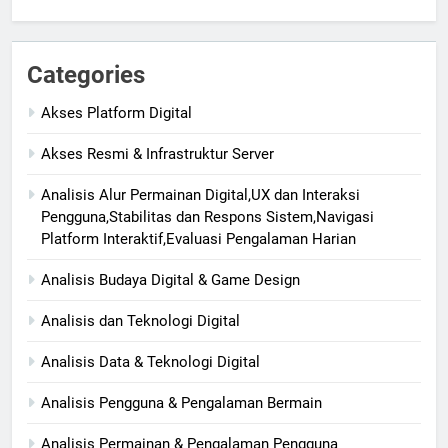
Categories
Akses Platform Digital
Akses Resmi & Infrastruktur Server
Analisis Alur Permainan Digital,UX dan Interaksi
Pengguna,Stabilitas dan Respons Sistem,Navigasi
Platform Interaktif,Evaluasi Pengalaman Harian
Analisis Budaya Digital & Game Design
Analisis dan Teknologi Digital
Analisis Data & Teknologi Digital
Analisis Pengguna & Pengalaman Bermain
Analisis Permainan & Pengalaman Pengguna