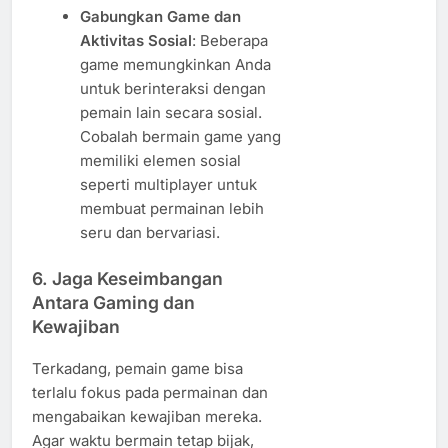
Gabungkan Game dan
Aktivitas Sosial
: Beberapa
game memungkinkan Anda
untuk berinteraksi dengan
pemain lain secara sosial.
Cobalah bermain game yang
memiliki elemen sosial
seperti multiplayer untuk
membuat permainan lebih
seru dan bervariasi.
6. Jaga Keseimbangan
Antara Gaming dan
Kewajiban
Terkadang, pemain game bisa
terlalu fokus pada permainan dan
mengabaikan kewajiban mereka.
Agar waktu bermain tetap bijak,