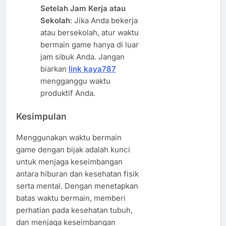
Setelah Jam Kerja atau
Sekolah
: Jika Anda bekerja
atau bersekolah, atur waktu
bermain game hanya di luar
jam sibuk Anda. Jangan
biarkan
link kaya787
mengganggu waktu
produktif Anda.
Kesimpulan
Menggunakan waktu bermain
game dengan bijak adalah kunci
untuk menjaga keseimbangan
antara hiburan dan kesehatan fisik
serta mental. Dengan menetapkan
batas waktu bermain, memberi
perhatian pada kesehatan tubuh,
dan menjaga keseimbangan