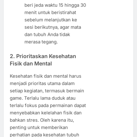
beri jeda waktu 15 hingga 30
menit untuk beristirahat
sebelum melanjutkan ke
sesi berikutnya, agar mata
dan tubuh Anda tidak
merasa tegang.
2. Prioritaskan Kesehatan
Fisik dan Mental
Kesehatan fisik dan mental harus
menjadi prioritas utama dalam
setiap kegiatan, termasuk bermain
game. Terlalu lama duduk atau
terlalu fokus pada permainan dapat
menyebabkan kelelahan fisik dan
bahkan stres. Oleh karena itu,
penting untuk memberikan
perhatian pada kesehatan tubuh