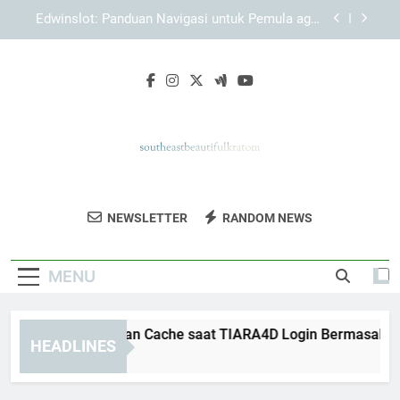
Skip
EDWINSLOT Login dan Faktor Penting dalam
to
Menjaga Kelancaran Akses
content
Cara Mengatasi Login Edwinslot Tidak Bisa
Masuk dengan Langkah Aman dan Praktis
Cara Membersihkan Cache saat TIARA4D Login
Bermasalah
Edwinslot: Panduan Navigasi untuk Pemula agar
Lebih Mudah Menggunakan Platform
EDWINSLOT Login dan Faktor Penting dalam
Menjaga Kelancaran Akses
Southeast
Temukan Kratom Berkualitas Dari Southeast
Cara Mengatasi Login Edwinslot Tidak Bisa
NEWSLETTER
RANDOM NEWS
Beautiful Kratom
Masuk dengan Langkah Aman dan Praktis
Beautiful Kratom. Produk Aman Dan
Terpercaya Untuk Kebutuhan Anda.
MENU
ra Membersihkan Cache saat TIARA4D Login Bermasalah
HEADLINES
Weeks Ago