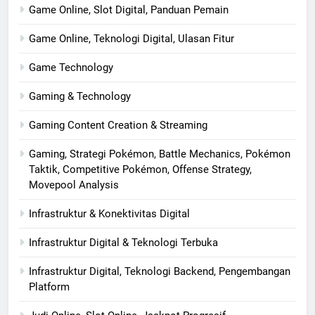
Game Online, Slot Digital, Panduan Pemain
Game Online, Teknologi Digital, Ulasan Fitur
Game Technology
Gaming & Technology
Gaming Content Creation & Streaming
Gaming, Strategi Pokémon, Battle Mechanics, Pokémon
Taktik, Competitive Pokémon, Offense Strategy,
Movepool Analysis
Infrastruktur & Konektivitas Digital
Infrastruktur Digital & Teknologi Terbuka
Infrastruktur Digital, Teknologi Backend, Pengembangan
Platform