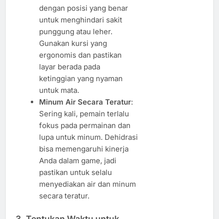
dengan posisi yang benar
untuk menghindari sakit
punggung atau leher.
Gunakan kursi yang
ergonomis dan pastikan
layar berada pada
ketinggian yang nyaman
untuk mata.
Minum Air Secara Teratur
:
Sering kali, pemain terlalu
fokus pada permainan dan
lupa untuk minum. Dehidrasi
bisa memengaruhi kinerja
Anda dalam game, jadi
pastikan untuk selalu
menyediakan air dan minum
secara teratur.
3. Tentukan Waktu untuk