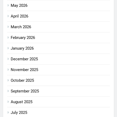
May 2026
April 2026
March 2026
February 2026
January 2026
December 2025
November 2025
October 2025
September 2025
August 2025
July 2025