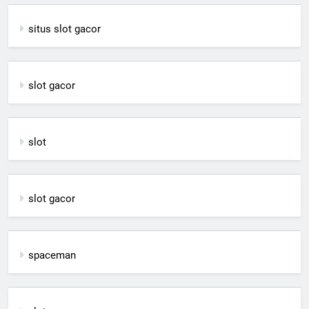
situs slot gacor
slot gacor
slot
slot gacor
spaceman