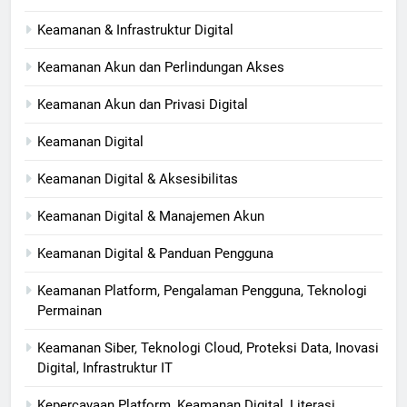
Keamanan & Infrastruktur Digital
Keamanan Akun dan Perlindungan Akses
Keamanan Akun dan Privasi Digital
Keamanan Digital
Keamanan Digital & Aksesibilitas
Keamanan Digital & Manajemen Akun
Keamanan Digital & Panduan Pengguna
Keamanan Platform, Pengalaman Pengguna, Teknologi
Permainan
Keamanan Siber, Teknologi Cloud, Proteksi Data, Inovasi
Digital, Infrastruktur IT
Kepercayaan Platform, Keamanan Digital, Literasi