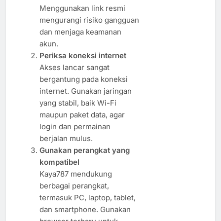
Menggunakan link resmi
mengurangi risiko gangguan
dan menjaga keamanan
akun.
Periksa koneksi internet
Akses lancar sangat
bergantung pada koneksi
internet. Gunakan jaringan
yang stabil, baik Wi-Fi
maupun paket data, agar
login dan permainan
berjalan mulus.
Gunakan perangkat yang
kompatibel
Kaya787 mendukung
berbagai perangkat,
termasuk PC, laptop, tablet,
dan smartphone. Gunakan