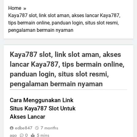
Home
Kaya787 slot, link slot aman, akses lancar Kaya787,
tips bermain online, panduan login, situs slot resmi,
pengalaman bermain nyaman
Kaya787 slot, link slot aman, akses
lancar Kaya787, tips bermain online,
panduan login, situs slot resmi,
pengalaman bermain nyaman
Cara Menggunakan Link
Situs Kaya787 Slot Untuk
Akses Lancar
edbe847
7 months
ago
0
5 mins