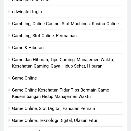
edwinslot login
Gambling, Online Casino, Slot Machines, Kasino Online
Gambling, Slot Online, Permainan
Game & Hiburan
Game dan Hiburan, Tips Gaming, Manajemen Waktu,
Kesehatan Gaming, Gaya Hidup Sehat, Hiburan
Game Online
Game Online Kesehatan Tidur Tips Bermain Game
Keseimbangan Hidup Manajemen Waktu
Game Online, Slot Digital, Panduan Pemain
Game Online, Teknologi Digital, Ulasan Fitur