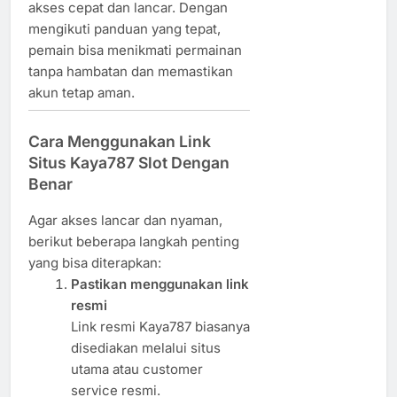
akses cepat dan lancar. Dengan
mengikuti panduan yang tepat,
pemain bisa menikmati permainan
tanpa hambatan dan memastikan
akun tetap aman.
Cara Menggunakan Link
Situs Kaya787 Slot Dengan
Benar
Agar akses lancar dan nyaman,
berikut beberapa langkah penting
yang bisa diterapkan:
Pastikan menggunakan link
resmi
Link resmi Kaya787 biasanya
disediakan melalui situs
utama atau customer
service resmi.