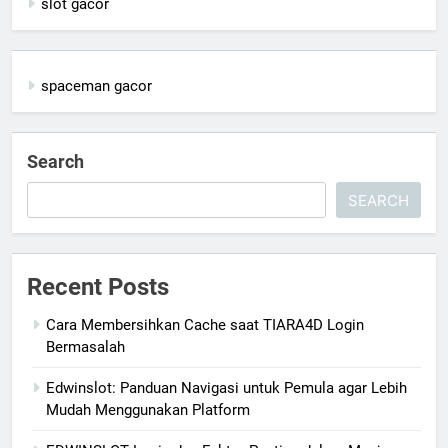
slot gacor
spaceman gacor
Search
SEARCH
Recent Posts
Cara Membersihkan Cache saat TIARA4D Login
Bermasalah
Edwinslot: Panduan Navigasi untuk Pemula agar Lebih
Mudah Menggunakan Platform