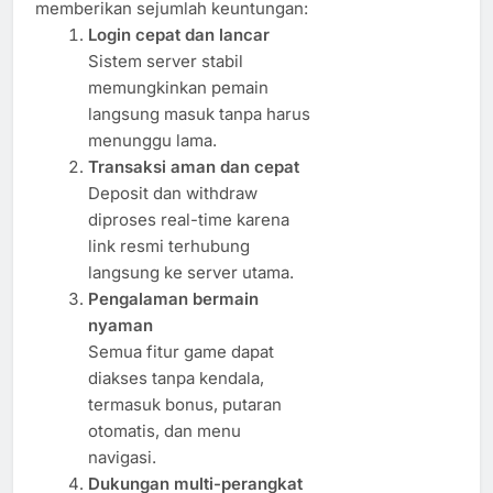
memberikan sejumlah keuntungan:
Login cepat dan lancar
Sistem server stabil
memungkinkan pemain
langsung masuk tanpa harus
menunggu lama.
Transaksi aman dan cepat
Deposit dan withdraw
diproses real-time karena
link resmi terhubung
langsung ke server utama.
Pengalaman bermain
nyaman
Semua fitur game dapat
diakses tanpa kendala,
termasuk bonus, putaran
otomatis, dan menu
navigasi.
Dukungan multi-perangkat