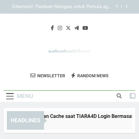
Skip
EDWINSLOT Login dan Faktor Penting dalam
to
Menjaga Kelancaran Akses
content
Cara Mengatasi Login Edwinslot Tidak Bisa
Masuk dengan Langkah Aman dan Praktis
Cara Membersihkan Cache saat TIARA4D Login
Bermasalah
Edwinslot: Panduan Navigasi untuk Pemula agar
Lebih Mudah Menggunakan Platform
EDWINSLOT Login dan Faktor Penting dalam
Menjaga Kelancaran Akses
Southeast
Temukan Kratom Berkualitas Dari Southeast
Cara Mengatasi Login Edwinslot Tidak Bisa
NEWSLETTER
RANDOM NEWS
Beautiful Kratom
Masuk dengan Langkah Aman dan Praktis
Beautiful Kratom. Produk Aman Dan
Terpercaya Untuk Kebutuhan Anda.
MENU
ra Membersihkan Cache saat TIARA4D Login Bermasalah
HEADLINES
Weeks Ago