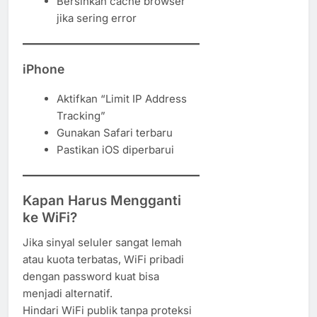
Bersihkan cache browser
jika sering error
iPhone
Aktifkan “Limit IP Address
Tracking”
Gunakan Safari terbaru
Pastikan iOS diperbarui
Kapan Harus Mengganti
ke WiFi?
Jika sinyal seluler sangat lemah
atau kuota terbatas, WiFi pribadi
dengan password kuat bisa
menjadi alternatif.
Hindari WiFi publik tanpa proteksi