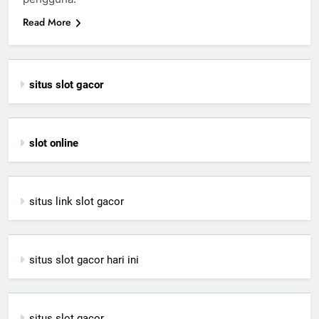
Read More
situs slot gacor
slot online
situs link slot gacor
situs slot gacor hari ini
situs slot gacor