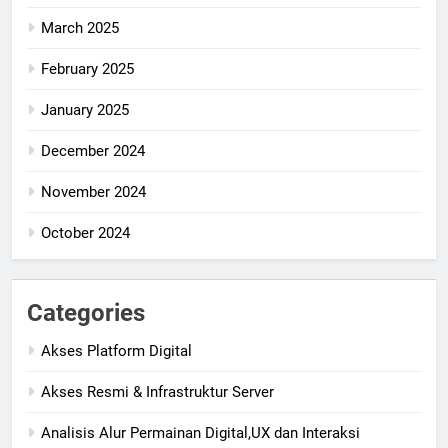
March 2025
February 2025
January 2025
December 2024
November 2024
October 2024
Categories
Akses Platform Digital
Akses Resmi & Infrastruktur Server
Analisis Alur Permainan Digital,UX dan Interaksi