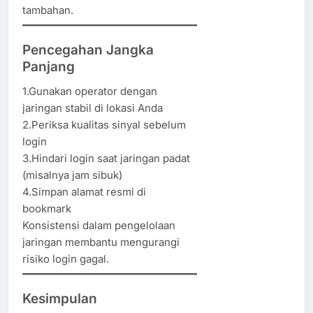
tambahan.
Pencegahan Jangka
Panjang
1.Gunakan operator dengan
jaringan stabil di lokasi Anda
2.Periksa kualitas sinyal sebelum
login
3.Hindari login saat jaringan padat
(misalnya jam sibuk)
4.Simpan alamat resmi di
bookmark
Konsistensi dalam pengelolaan
jaringan membantu mengurangi
risiko login gagal.
Kesimpulan