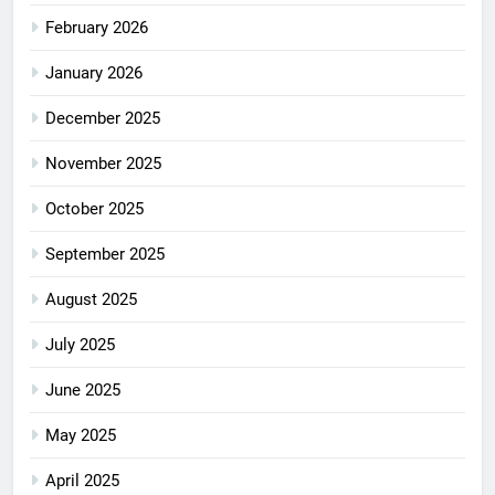
February 2026
January 2026
December 2025
November 2025
October 2025
September 2025
August 2025
July 2025
June 2025
May 2025
April 2025