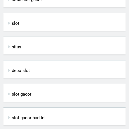
slot
situs
depo slot
slot gacor
slot gacor hari ini