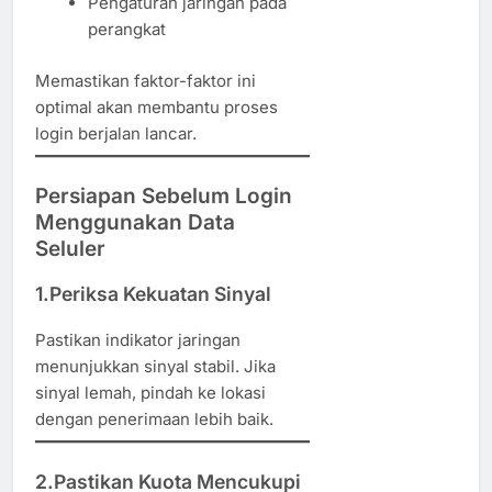
Pengaturan jaringan pada
perangkat
Memastikan faktor-faktor ini
optimal akan membantu proses
login berjalan lancar.
Persiapan Sebelum Login
Menggunakan Data
Seluler
1.Periksa Kekuatan Sinyal
Pastikan indikator jaringan
menunjukkan sinyal stabil. Jika
sinyal lemah, pindah ke lokasi
dengan penerimaan lebih baik.
2.Pastikan Kuota Mencukupi