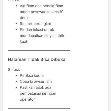
Aktifkan dan nonaktifkan
mode pesawat selama 10
detik
Restart perangkat
Pindah lokasi untuk
mendapatkan sinyal lebih
kuat
Halaman Tidak Bisa Dibuka
Solusi:
Periksa kuota
Coba browser lain
Pastikan tidak ada
pembatasan jaringan
operator