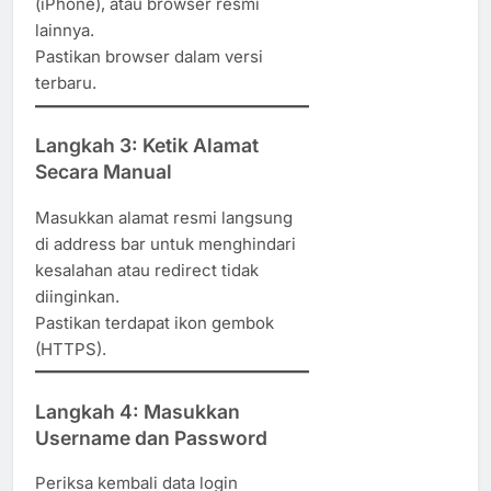
(iPhone), atau browser resmi
lainnya.
Pastikan browser dalam versi
terbaru.
Langkah 3: Ketik Alamat
Secara Manual
Masukkan alamat resmi langsung
di address bar untuk menghindari
kesalahan atau redirect tidak
diinginkan.
Pastikan terdapat ikon gembok
(HTTPS).
Langkah 4: Masukkan
Username dan Password
Periksa kembali data login