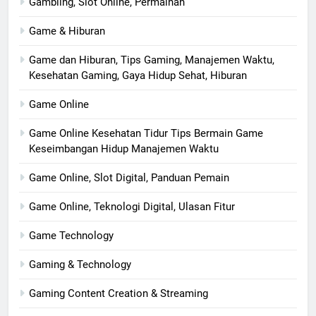
Gambling, Slot Online, Permainan
Game & Hiburan
Game dan Hiburan, Tips Gaming, Manajemen Waktu,
Kesehatan Gaming, Gaya Hidup Sehat, Hiburan
Game Online
Game Online Kesehatan Tidur Tips Bermain Game
Keseimbangan Hidup Manajemen Waktu
Game Online, Slot Digital, Panduan Pemain
Game Online, Teknologi Digital, Ulasan Fitur
Game Technology
Gaming & Technology
Gaming Content Creation & Streaming