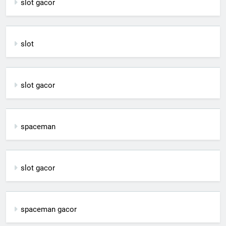
slot gacor
slot
slot gacor
spaceman
slot gacor
spaceman gacor