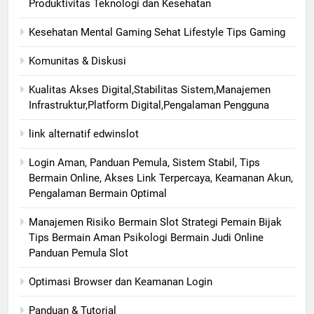
Produktivitas Teknologi dan Kesehatan
Kesehatan Mental Gaming Sehat Lifestyle Tips Gaming
Komunitas & Diskusi
Kualitas Akses Digital,Stabilitas Sistem,Manajemen
Infrastruktur,Platform Digital,Pengalaman Pengguna
link alternatif edwinslot
Login Aman, Panduan Pemula, Sistem Stabil, Tips
Bermain Online, Akses Link Terpercaya, Keamanan Akun,
Pengalaman Bermain Optimal
Manajemen Risiko Bermain Slot Strategi Pemain Bijak
Tips Bermain Aman Psikologi Bermain Judi Online
Panduan Pemula Slot
Optimasi Browser dan Keamanan Login
Panduan & Tutorial