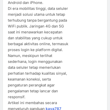
Android dan iPhone.
Di era mobilitas tinggi, data seluler
menjadi solusi utama untuk tetap
terhubung tanpa bergantung pada
WiFi publik. Jaringan 4G dan 5G
saat ini menawarkan kecepatan
dan stabilitas yang cukup untuk
berbagai aktivitas online, termasuk
proses login ke platform digital.
Namun, meskipun terlihat
sederhana, login menggunakan
data seluler tetap memerlukan
perhatian terhadap kualitas sinyal,
keamanan koneksi, serta
pengaturan perangkat agar
pengalaman tetap lancar dan
responsif.
Artikel ini membahas secara
menyeluruh panduan
kaya787