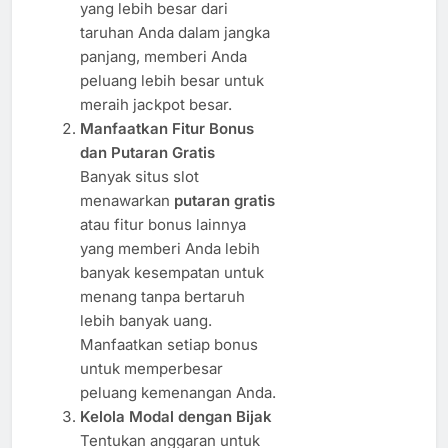
yang lebih besar dari
taruhan Anda dalam jangka
panjang, memberi Anda
peluang lebih besar untuk
meraih jackpot besar.
Manfaatkan Fitur Bonus
dan Putaran Gratis
Banyak situs slot
menawarkan
putaran gratis
atau fitur bonus lainnya
yang memberi Anda lebih
banyak kesempatan untuk
menang tanpa bertaruh
lebih banyak uang.
Manfaatkan setiap bonus
untuk memperbesar
peluang kemenangan Anda.
Kelola Modal dengan Bijak
Tentukan anggaran untuk