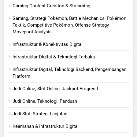
Gaming Content Creation & Streaming
Gaming, Strategi Pokémon, Battle Mechanics, Pokémon
Taktik, Competitive Pokémon, Offense Strategy,
Movepool Analysis
Infrastruktur & Konektivitas Digital
Infrastruktur Digital & Teknologi Terbuka
Infrastruktur Digital, Teknologi Backend, Pengembangan
Platform
Judi Online, Slot Online, Jackpot Progresif
Judi Online, Teknologi, Panduan
Judi Slot, Strategi Lanjutan
Keamanan & Infrastruktur Digital