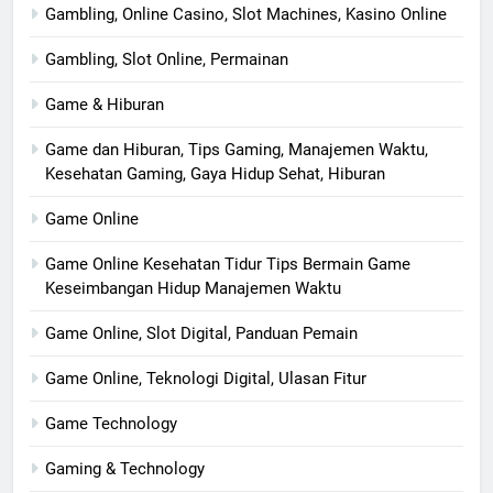
Gambling, Online Casino, Slot Machines, Kasino Online
Gambling, Slot Online, Permainan
Game & Hiburan
Game dan Hiburan, Tips Gaming, Manajemen Waktu,
Kesehatan Gaming, Gaya Hidup Sehat, Hiburan
Game Online
Game Online Kesehatan Tidur Tips Bermain Game
Keseimbangan Hidup Manajemen Waktu
Game Online, Slot Digital, Panduan Pemain
Game Online, Teknologi Digital, Ulasan Fitur
Game Technology
Gaming & Technology