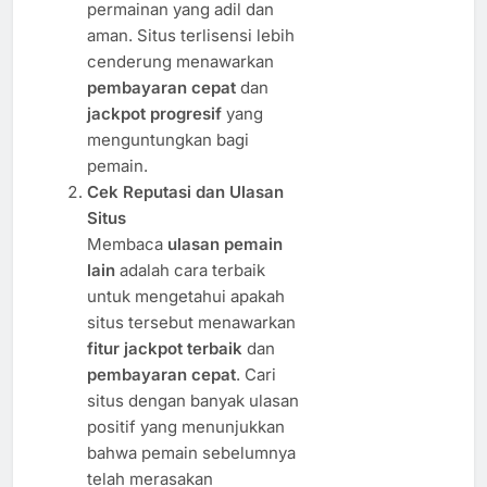
permainan yang adil dan
aman. Situs terlisensi lebih
cenderung menawarkan
pembayaran cepat
dan
jackpot progresif
yang
menguntungkan bagi
pemain.
Cek Reputasi dan Ulasan
Situs
Membaca
ulasan pemain
lain
adalah cara terbaik
untuk mengetahui apakah
situs tersebut menawarkan
fitur jackpot terbaik
dan
pembayaran cepat
. Cari
situs dengan banyak ulasan
positif yang menunjukkan
bahwa pemain sebelumnya
telah merasakan