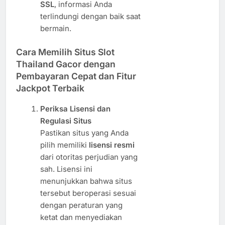
SSL
, informasi Anda
terlindungi dengan baik saat
bermain.
Cara Memilih Situs Slot
Thailand Gacor dengan
Pembayaran Cepat dan Fitur
Jackpot Terbaik
Periksa Lisensi dan
Regulasi Situs
Pastikan situs yang Anda
pilih memiliki
lisensi resmi
dari otoritas perjudian yang
sah. Lisensi ini
menunjukkan bahwa situs
tersebut beroperasi sesuai
dengan peraturan yang
ketat dan menyediakan