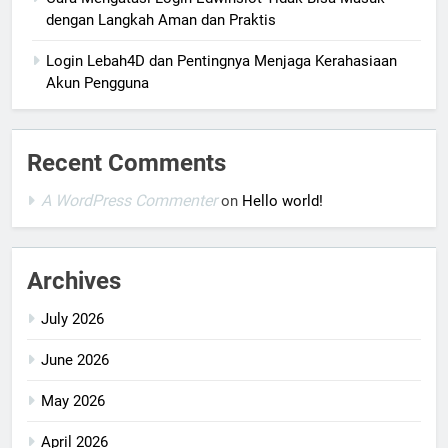
dengan Langkah Aman dan Praktis
Login Lebah4D dan Pentingnya Menjaga Kerahasiaan
Akun Pengguna
Recent Comments
A WordPress Commenter
on
Hello world!
Archives
July 2026
June 2026
May 2026
April 2026