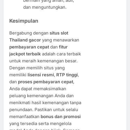
bermain yang aman, adil,
dan menguntungkan.
Kesimpulan
Bergabung dengan
situs slot
Thailand gacor
yang menawarkan
pembayaran cepat
dan
fitur
jackpot terbaik
adalah cara terbaik
untuk meraih kemenangan besar.
Dengan memilih situs yang
memiliki
lisensi resmi
,
RTP tinggi
,
dan
proses pembayaran cepat
,
Anda dapat memaksimalkan
peluang kemenangan Anda dan
menikmati hasil kemenangan tanpa
penundaan. Pastikan untuk selalu
memanfaatkan
bonus dan promosi
yang tersedia serta mengelola