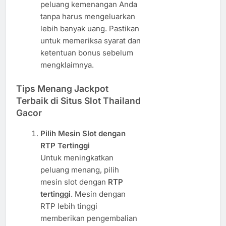
peluang kemenangan Anda
tanpa harus mengeluarkan
lebih banyak uang. Pastikan
untuk memeriksa syarat dan
ketentuan bonus sebelum
mengklaimnya.
Tips Menang Jackpot
Terbaik di Situs Slot Thailand
Gacor
Pilih Mesin Slot dengan
RTP Tertinggi
Untuk meningkatkan
peluang menang, pilih
mesin slot dengan
RTP
tertinggi
. Mesin dengan
RTP lebih tinggi
memberikan pengembalian