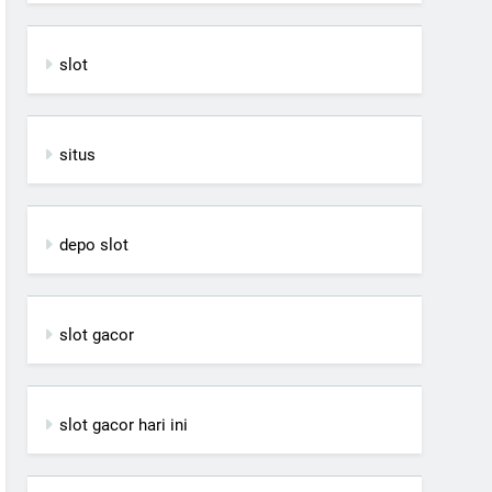
slot
situs
depo slot
slot gacor
slot gacor hari ini