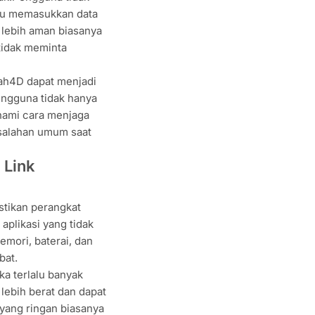
au memasukkan data
 lebih aman biasanya
 tidak meminta
bah4D dapat menjadi
engguna tidak hanya
hami cara menjaga
salahan umum saat
 Link
stikan perangkat
aplikasi yang tidak
emori, baterai, dan
bat.
a terlalu banyak
ebih berat dan dapat
ang ringan biasanya