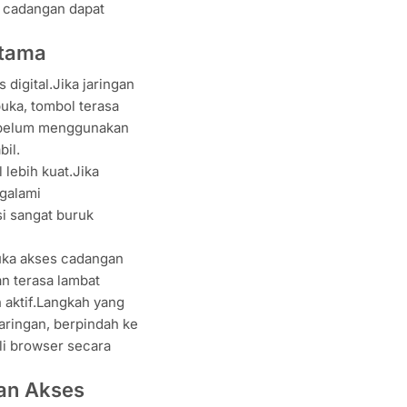
s cadangan dapat
Utama
digital.Jika jaringan
buka, tombol terasa
Sebelum menggunakan
bil.
 lebih kuat.Jika
ngalami
i sangat buruk
uka akses cadangan
n terasa lambat
 aktif.Langkah yang
aringan, berpindah ke
li browser secara
an Akses