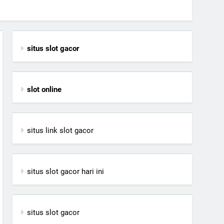
situs slot gacor
slot online
situs link slot gacor
situs slot gacor hari ini
situs slot gacor