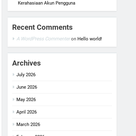
Kerahasiaan Akun Pengguna
Recent Comments
A WordPress Commenter
on
Hello world!
Archives
July 2026
June 2026
May 2026
April 2026
March 2026