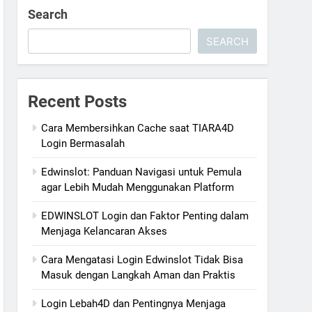
Search
SEARCH
Recent Posts
Cara Membersihkan Cache saat TIARA4D
Login Bermasalah
Edwinslot: Panduan Navigasi untuk Pemula
agar Lebih Mudah Menggunakan Platform
EDWINSLOT Login dan Faktor Penting dalam
Menjaga Kelancaran Akses
Cara Mengatasi Login Edwinslot Tidak Bisa
Masuk dengan Langkah Aman dan Praktis
Login Lebah4D dan Pentingnya Menjaga