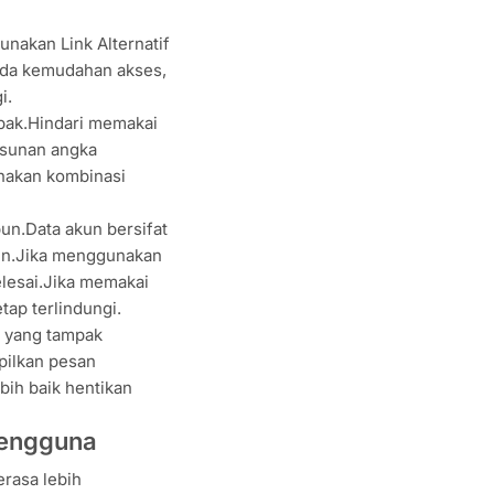
nakan Link Alternatif
ada kemudahan akses,
i.
ebak.Hindari memakai
susunan angka
nakan kombinasi
un.Data akun bersifat
kun.Jika menggunakan
elesai.Jika memakai
etap terlindungi.
n yang tampak
ilkan pesan
bih baik hentikan
Pengguna
erasa lebih