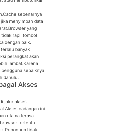
muat atau membutuhkan
nuh.Cache sebenarnya
jika menyimpan data
erat.Browser yang
tidak rapi, tombol
ka dengan baik.
 terlalu banyak
eksi perangkat akan
ebih lambat.Karena
, pengguna sebaiknya
h dahulu.
ebagai Akses
i jalur akses
al.Akses cadangan ini
man utama terasa
 browser tertentu.
ak.Pengguna tidak