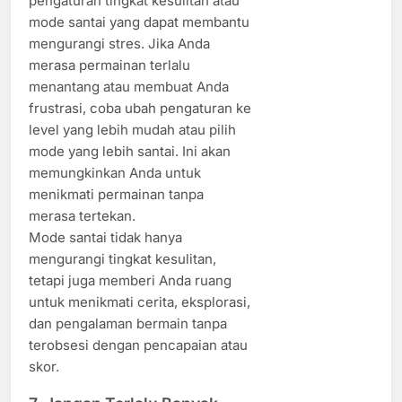
pengaturan tingkat kesulitan atau
mode santai yang dapat membantu
mengurangi stres. Jika Anda
merasa permainan terlalu
menantang atau membuat Anda
frustrasi, coba ubah pengaturan ke
level yang lebih mudah atau pilih
mode yang lebih santai. Ini akan
memungkinkan Anda untuk
menikmati permainan tanpa
merasa tertekan.
Mode santai tidak hanya
mengurangi tingkat kesulitan,
tetapi juga memberi Anda ruang
untuk menikmati cerita, eksplorasi,
dan pengalaman bermain tanpa
terobsesi dengan pencapaian atau
skor.