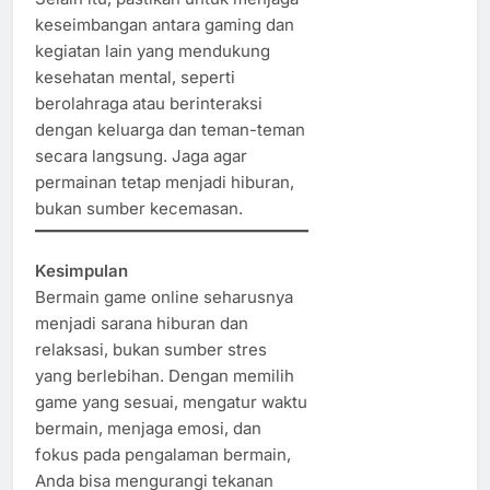
keseimbangan antara gaming dan
kegiatan lain yang mendukung
kesehatan mental, seperti
berolahraga atau berinteraksi
dengan keluarga dan teman-teman
secara langsung. Jaga agar
permainan tetap menjadi hiburan,
bukan sumber kecemasan.
Kesimpulan
Bermain game online seharusnya
menjadi sarana hiburan dan
relaksasi, bukan sumber stres
yang berlebihan. Dengan memilih
game yang sesuai, mengatur waktu
bermain, menjaga emosi, dan
fokus pada pengalaman bermain,
Anda bisa mengurangi tekanan