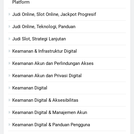
Platform
Judi Online, Slot Online, Jackpot Progresif
Judi Online, Teknologi, Panduan
Judi Slot, Strategi Lanjutan
Keamanan & Infrastruktur Digital
Keamanan Akun dan Perlindungan Akses
Keamanan Akun dan Privasi Digital
Keamanan Digital
Keamanan Digital & Aksesibilitas
Keamanan Digital & Manajemen Akun
Keamanan Digital & Panduan Pengguna