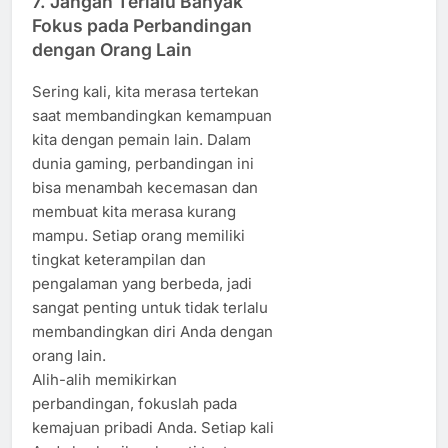
7.
Jangan Terlalu Banyak
Fokus pada Perbandingan
dengan Orang Lain
Sering kali, kita merasa tertekan
saat membandingkan kemampuan
kita dengan pemain lain. Dalam
dunia gaming, perbandingan ini
bisa menambah kecemasan dan
membuat kita merasa kurang
mampu. Setiap orang memiliki
tingkat keterampilan dan
pengalaman yang berbeda, jadi
sangat penting untuk tidak terlalu
membandingkan diri Anda dengan
orang lain.
Alih-alih memikirkan
perbandingan, fokuslah pada
kemajuan pribadi Anda. Setiap kali