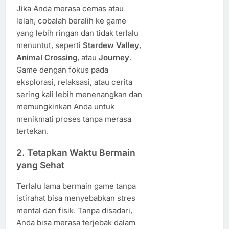
Jika Anda merasa cemas atau
lelah, cobalah beralih ke game
yang lebih ringan dan tidak terlalu
menuntut, seperti
Stardew Valley
,
Animal Crossing
, atau
Journey
.
Game dengan fokus pada
eksplorasi, relaksasi, atau cerita
sering kali lebih menenangkan dan
memungkinkan Anda untuk
menikmati proses tanpa merasa
tertekan.
2.
Tetapkan Waktu Bermain
yang Sehat
Terlalu lama bermain game tanpa
istirahat bisa menyebabkan stres
mental dan fisik. Tanpa disadari,
Anda bisa merasa terjebak dalam