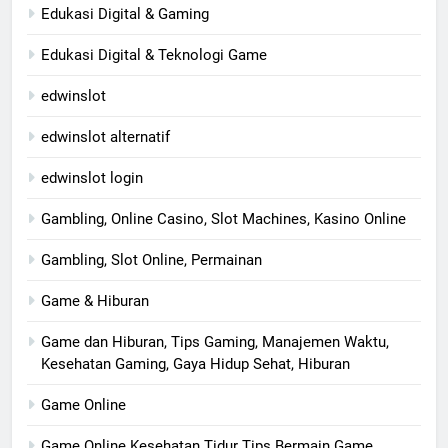
Edukasi Digital & Gaming
Edukasi Digital & Teknologi Game
edwinslot
edwinslot alternatif
edwinslot login
Gambling, Online Casino, Slot Machines, Kasino Online
Gambling, Slot Online, Permainan
Game & Hiburan
Game dan Hiburan, Tips Gaming, Manajemen Waktu,
Kesehatan Gaming, Gaya Hidup Sehat, Hiburan
Game Online
Game Online Kesehatan Tidur Tips Bermain Game