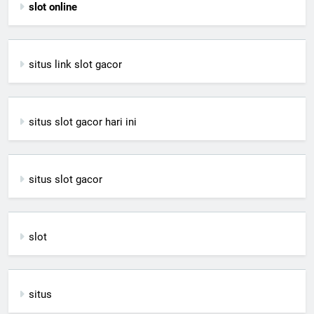
slot online
situs link slot gacor
situs slot gacor hari ini
situs slot gacor
slot
situs