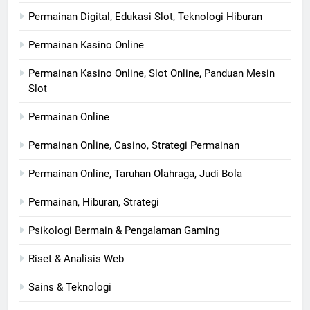
Permainan Digital, Edukasi Slot, Teknologi Hiburan
Permainan Kasino Online
Permainan Kasino Online, Slot Online, Panduan Mesin
Slot
Permainan Online
Permainan Online, Casino, Strategi Permainan
Permainan Online, Taruhan Olahraga, Judi Bola
Permainan, Hiburan, Strategi
Psikologi Bermain & Pengalaman Gaming
Riset & Analisis Web
Sains & Teknologi