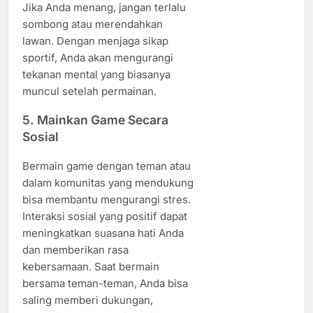
Jika Anda menang, jangan terlalu
sombong atau merendahkan
lawan. Dengan menjaga sikap
sportif, Anda akan mengurangi
tekanan mental yang biasanya
muncul setelah permainan.
5.
Mainkan Game Secara
Sosial
Bermain game dengan teman atau
dalam komunitas yang mendukung
bisa membantu mengurangi stres.
Interaksi sosial yang positif dapat
meningkatkan suasana hati Anda
dan memberikan rasa
kebersamaan. Saat bermain
bersama teman-teman, Anda bisa
saling memberi dukungan,