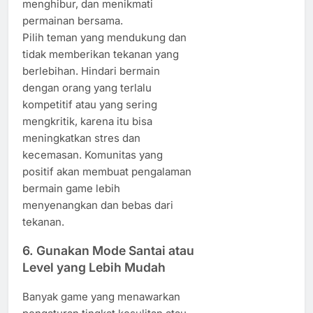
menghibur, dan menikmati
permainan bersama.
Pilih teman yang mendukung dan
tidak memberikan tekanan yang
berlebihan. Hindari bermain
dengan orang yang terlalu
kompetitif atau yang sering
mengkritik, karena itu bisa
meningkatkan stres dan
kecemasan. Komunitas yang
positif akan membuat pengalaman
bermain game lebih
menyenangkan dan bebas dari
tekanan.
6.
Gunakan Mode Santai atau
Level yang Lebih Mudah
Banyak game yang menawarkan