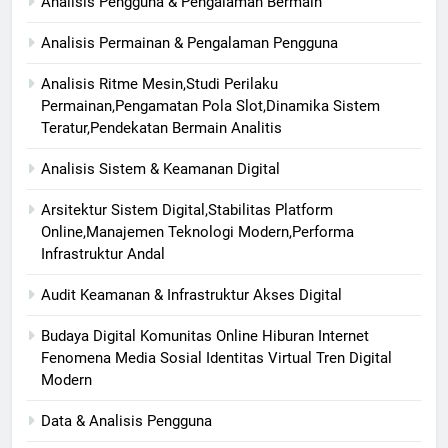
Analisis Pengguna & Pengalaman Bermain
Analisis Permainan & Pengalaman Pengguna
Analisis Ritme Mesin,Studi Perilaku
Permainan,Pengamatan Pola Slot,Dinamika Sistem
Teratur,Pendekatan Bermain Analitis
Analisis Sistem & Keamanan Digital
Arsitektur Sistem Digital,Stabilitas Platform
Online,Manajemen Teknologi Modern,Performa
Infrastruktur Andal
Audit Keamanan & Infrastruktur Akses Digital
Budaya Digital Komunitas Online Hiburan Internet
Fenomena Media Sosial Identitas Virtual Tren Digital
Modern
Data & Analisis Pengguna