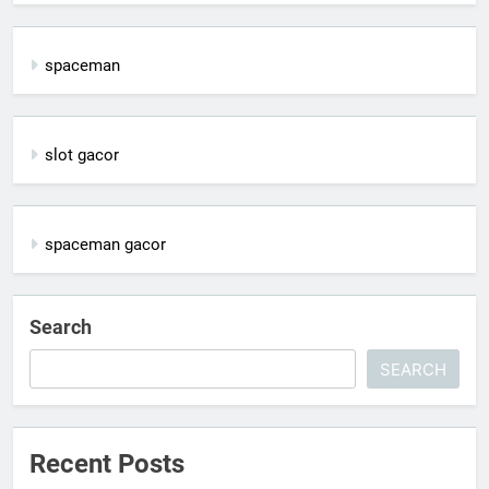
spaceman
slot gacor
spaceman gacor
Search
SEARCH
Recent Posts