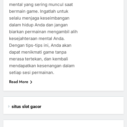
mental yang sering muncul saat
bermain game. Ingatlah untuk
selalu menjaga keseimbangan
dalam hidup Anda dan jangan
biarkan permainan mengambil alih
kesejahteraan mental Anda.
Dengan tips-tips ini, Anda akan
dapat menikmati game tanpa
merasa tertekan, dan kembali
mendapatkan kesenangan dalam
setiap sesi permainan.
Read More
situs slot gacor