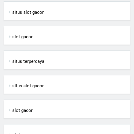
situs slot gacor
slot gacor
situs terpercaya
situs slot gacor
slot gacor