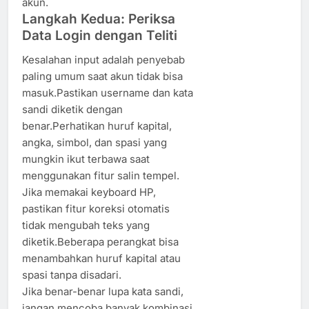
akun.
Langkah Kedua: Periksa
Data Login dengan Teliti
Kesalahan input adalah penyebab
paling umum saat akun tidak bisa
masuk.Pastikan username dan kata
sandi diketik dengan
benar.Perhatikan huruf kapital,
angka, simbol, dan spasi yang
mungkin ikut terbawa saat
menggunakan fitur salin tempel.
Jika memakai keyboard HP,
pastikan fitur koreksi otomatis
tidak mengubah teks yang
diketik.Beberapa perangkat bisa
menambahkan huruf kapital atau
spasi tanpa disadari.
Jika benar-benar lupa kata sandi,
jangan mencoba banyak kombinasi