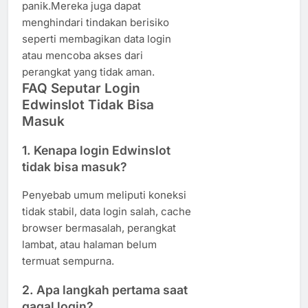
panik.Mereka juga dapat
menghindari tindakan berisiko
seperti membagikan data login
atau mencoba akses dari
perangkat yang tidak aman.
FAQ Seputar Login
Edwinslot Tidak Bisa
Masuk
1. Kenapa login Edwinslot
tidak bisa masuk?
Penyebab umum meliputi koneksi
tidak stabil, data login salah, cache
browser bermasalah, perangkat
lambat, atau halaman belum
termuat sempurna.
2. Apa langkah pertama saat
gagal login?