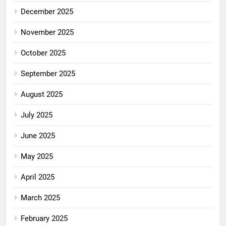
December 2025
November 2025
October 2025
September 2025
August 2025
July 2025
June 2025
May 2025
April 2025
March 2025
February 2025