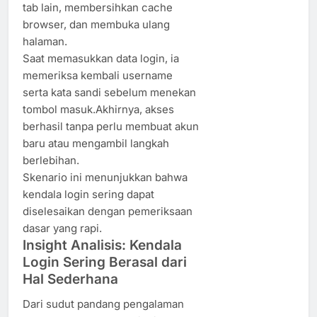
tab lain, membersihkan cache
browser, dan membuka ulang
halaman.
Saat memasukkan data login, ia
memeriksa kembali username
serta kata sandi sebelum menekan
tombol masuk.Akhirnya, akses
berhasil tanpa perlu membuat akun
baru atau mengambil langkah
berlebihan.
Skenario ini menunjukkan bahwa
kendala login sering dapat
diselesaikan dengan pemeriksaan
dasar yang rapi.
Insight Analisis: Kendala
Login Sering Berasal dari
Hal Sederhana
Dari sudut pandang pengalaman