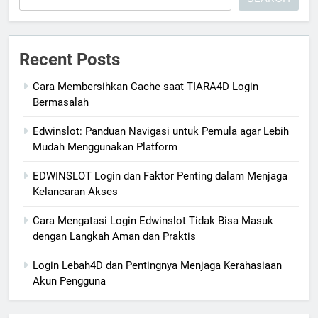
Recent Posts
Cara Membersihkan Cache saat TIARA4D Login
Bermasalah
Edwinslot: Panduan Navigasi untuk Pemula agar Lebih
Mudah Menggunakan Platform
EDWINSLOT Login dan Faktor Penting dalam Menjaga
Kelancaran Akses
Cara Mengatasi Login Edwinslot Tidak Bisa Masuk
dengan Langkah Aman dan Praktis
Login Lebah4D dan Pentingnya Menjaga Kerahasiaan
Akun Pengguna