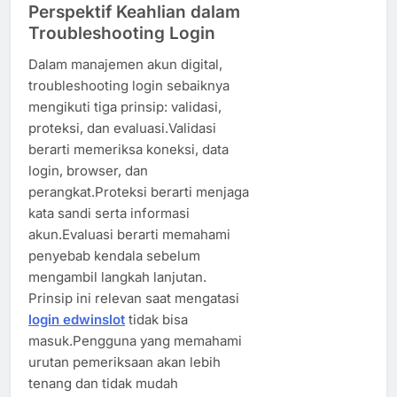
Perspektif Keahlian dalam
Troubleshooting Login
Dalam manajemen akun digital,
troubleshooting login sebaiknya
mengikuti tiga prinsip: validasi,
proteksi, dan evaluasi.Validasi
berarti memeriksa koneksi, data
login, browser, dan
perangkat.Proteksi berarti menjaga
kata sandi serta informasi
akun.Evaluasi berarti memahami
penyebab kendala sebelum
mengambil langkah lanjutan.
Prinsip ini relevan saat mengatasi
login edwinslot
tidak bisa
masuk.Pengguna yang memahami
urutan pemeriksaan akan lebih
tenang dan tidak mudah