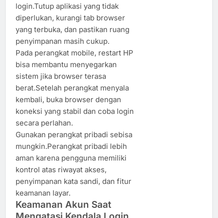
login.Tutup aplikasi yang tidak
diperlukan, kurangi tab browser
yang terbuka, dan pastikan ruang
penyimpanan masih cukup.
Pada perangkat mobile, restart HP
bisa membantu menyegarkan
sistem jika browser terasa
berat.Setelah perangkat menyala
kembali, buka browser dengan
koneksi yang stabil dan coba login
secara perlahan.
Gunakan perangkat pribadi sebisa
mungkin.Perangkat pribadi lebih
aman karena pengguna memiliki
kontrol atas riwayat akses,
penyimpanan kata sandi, dan fitur
keamanan layar.
Keamanan Akun Saat
Mengatasi Kendala Login