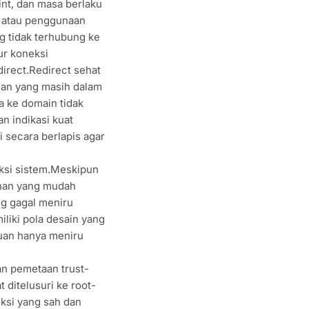
rint, dan masa berlaku
i atau penggunaan
ng tidak terhubung ke
ur koneksi
direct.Redirect sehat
han yang masih dalam
 ke domain tidak
n indikasi kuat
i secara berlapis agar
aksi sistem.Meskipun
bahan yang mudah
ng gagal meniru
liki pola desain yang
ruan hanya meniru
an pemetaan trust-
 ditelusuri ke root-
eksi yang sah dan