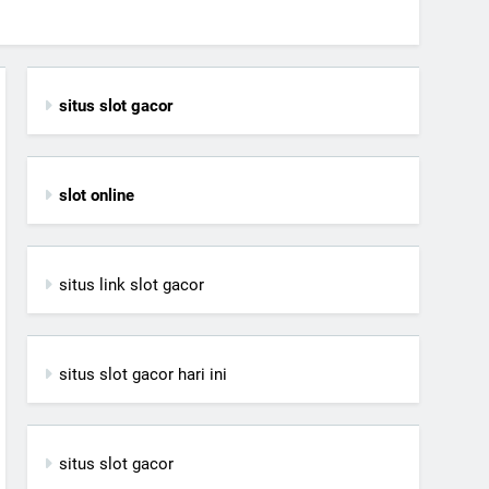
situs slot gacor
slot online
situs link slot gacor
situs slot gacor hari ini
situs slot gacor