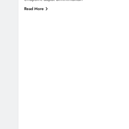
Read More