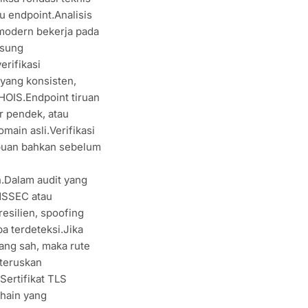
ku endpoint.Analisis
modern bekerja pada
gsung
rifikasi
yang konsisten,
HOIS.Endpoint tiruan
r pendek, atau
ain asli.Verifikasi
puan bahkan sebelum
n.Dalam audit yang
NSSEC atau
esilien, spoofing
a terdeteksi.Jika
yang sah, maka rute
iteruskan
Sertifikat TLS
hain yang