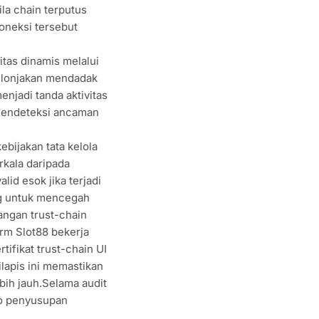
la chain terputus
koneksi tersebut
itas dinamis melalui
i lonjakan mendadak
enjadi tanda aktivitas
mendeteksi ancaman
ebijakan tata kelola
kala daripada
alid esok jika terjadi
ng untuk mencegah
angan trust-chain
orm Slot88 bekerja
tifikat trust-chain UI
ilapis ini memastikan
bih jauh.Selama audit
ko penyusupan