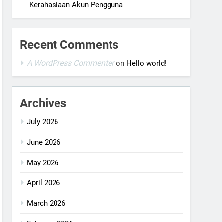
Kerahasiaan Akun Pengguna
Recent Comments
A WordPress Commenter
on
Hello world!
Archives
July 2026
June 2026
May 2026
April 2026
March 2026