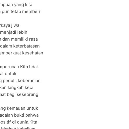
mpuan yang kita
a pun tetap memberi
kaya jiwa
 menjadi lebih
 dan memiliki rasa
 dalam keterbatasan
emperkuat kesehatan
purnaan.Kita tidak
uat untuk
peduli, keberanian
kan langkah kecil
amat bagi seseorang
tang kemauan untuk
adalah bukti bahwa
sitif di dunia.Kita
n biarkan kebaikan