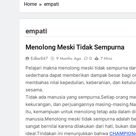
Home
empati
empati
Menolong Meski Tidak Sempurna
Edbe847
9 Months Ago
0
7 Mins
Pelajari makna menolong meski tidak sempurna da
sederhana dapat memberikan dampak besar bagi oran
membahas nilai kepedulian, keberanian, dan ketu
sesama.
Tidak ada manusia yang sempurna.Setiap orang mem
kekurangan, dan perjuangannya masing-masing.Na
itu, kemampuan untuk menolong tetap ada dalam dir
manusia.Menolong meski tidak sempurna adalah be
sangat bernilai karena dilakukan dari hati, bukan 
ideal.Tindakan ini menunjukkan bahwa
CHAMPION