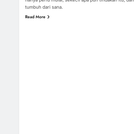
tumbuh dari sana.
Read More