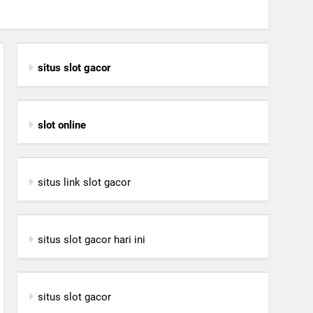
situs slot gacor
slot online
situs link slot gacor
situs slot gacor hari ini
situs slot gacor