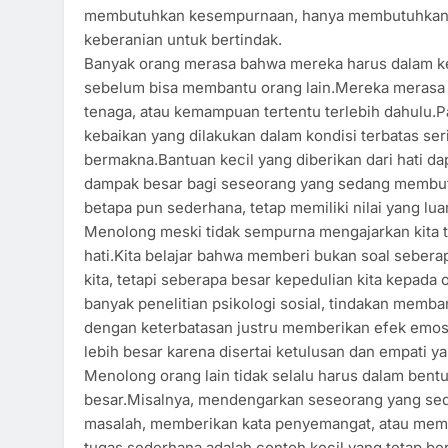
membutuhkan kesempurnaan, hanya membutuhkan n
keberanian untuk bertindak.
Banyak orang merasa bahwa mereka harus dalam 
sebelum bisa membantu orang lain.Mereka merasa 
tenaga, atau kemampuan tertentu terlebih dahulu.Pa
kebaikan yang dilakukan dalam kondisi terbatas seri
bermakna.Bantuan kecil yang diberikan dari hati d
dampak besar bagi seseorang yang sedang membut
betapa pun sederhana, tetap memiliki nilai yang luar
Menolong meski tidak sempurna mengajarkan kita 
hati.Kita belajar bahwa memberi bukan soal sebe
kita, tetapi seberapa besar kepedulian kita kepada 
banyak penelitian psikologi sosial, tindakan memba
dengan keterbatasan justru memberikan efek emosi
lebih besar karena disertai ketulusan dan empati 
Menolong orang lain tidak selalu harus dalam bent
besar.Misalnya, mendengarkan seseorang yang s
masalah, memberikan kata penyemangat, atau mem
tugas sederhana adalah contoh kecil yang tetap ber