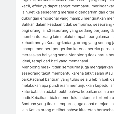
kecil, efeknya dapat sangat membantu meringankan
lain.Ketika seseorang merasa didengarkan dan dite
dukungan emosional yang mampu menguatkan men
Bahkan dalam keadaan tidak sempurna, seseorang 
bagi orang lain.Seseorang yang sedang berjuang da
membantu orang lain melalui empati, pengalaman, 
kehadirannya.Kadang-kadang, orang yang sedang ja
mampu memberi pengertian karena mereka pernah
merasakan hal yang sama.Menolong tidak harus ber
ideal, tetapi dari hati yang memahami.
Menolong meski tidak sempurna juga mengajarkan
seseorang takut membantu karena takut salah atau 
baik.Padahal bantuan yang tulus selalu lebih baik da
melakukan apa pun.Berani menunjukkan kepedulia
keterbatasan adalah bukti bahwa kebaikan selalu 
hadir.Kebaikan tidak memerlukan standar tertentu u
Bantuan yang tidak sempurna juga dapat menjadi in
lain.Ketika orang melihat bahwa kita tetap berusa