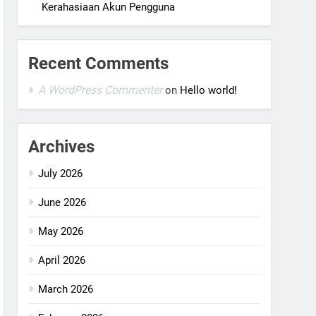
Kerahasiaan Akun Pengguna
Recent Comments
A WordPress Commenter
on
Hello world!
Archives
July 2026
June 2026
May 2026
April 2026
March 2026