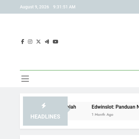
Skip
August 9, 2026
9:31:52 AM
to
content
Sou
Temukan K
4D Login Bermasalah
Edwinslot: Panduan Navigasi un
1 Month Ago
HEADLINES