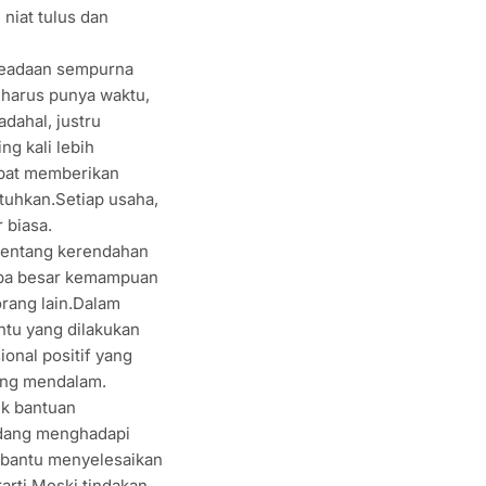
iat tulus dan
keadaan sempurna
harus punya waktu,
dahal, justru
ng kali lebih
apat memberikan
uhkan.Setiap usaha,
 biasa.
tentang kerendahan
rapa besar kemampuan
orang lain.Dalam
ntu yang dilakukan
onal positif yang
yang mendalam.
uk bantuan
edang menghadapi
bantu menyelesaikan
arti.Meski tindakan