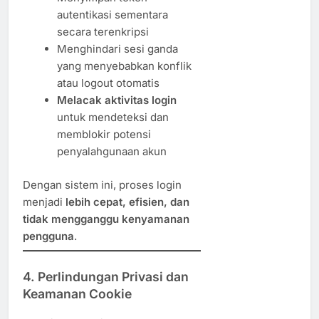
autentikasi sementara
secara terenkripsi
Menghindari sesi ganda
yang menyebabkan konflik
atau logout otomatis
Melacak aktivitas login
untuk mendeteksi dan
memblokir potensi
penyalahgunaan akun
Dengan sistem ini, proses login
menjadi
lebih cepat, efisien, dan
tidak mengganggu kenyamanan
pengguna
.
4. Perlindungan Privasi dan
Keamanan Cookie