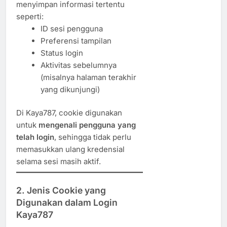
menyimpan informasi tertentu
seperti:
ID sesi pengguna
Preferensi tampilan
Status login
Aktivitas sebelumnya
(misalnya halaman terakhir
yang dikunjungi)
Di Kaya787, cookie digunakan
untuk
mengenali pengguna yang
telah login
, sehingga tidak perlu
memasukkan ulang kredensial
selama sesi masih aktif.
2. Jenis Cookie yang
Digunakan dalam Login
Kaya787