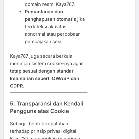
domain resmi Kaya787.
Pemantauan dan
penghapusan otomatis
jika
terdeteksi aktivitas
abnormal atau percobaan
pembajakan sesi.
Kaya787 juga secara berkala
meninjau sistem cookie-nya agar
tetap sesuai dengan standar
keamanan seperti OWASP dan
GDPR
.
5. Transparansi dan Kendali
Pengguna atas Cookie
Sebagai bentuk kepatuhan
terhadap prinsip privasi digital,
Kaya787 memberikan pengguna