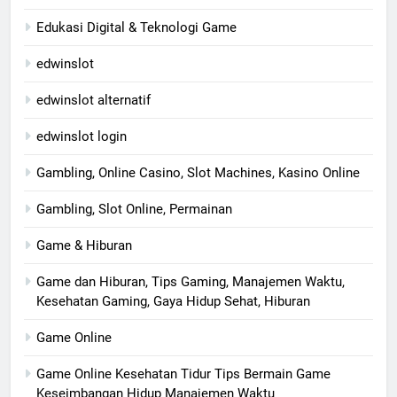
Edukasi Digital & Teknologi Game
edwinslot
edwinslot alternatif
edwinslot login
Gambling, Online Casino, Slot Machines, Kasino Online
Gambling, Slot Online, Permainan
Game & Hiburan
Game dan Hiburan, Tips Gaming, Manajemen Waktu,
Kesehatan Gaming, Gaya Hidup Sehat, Hiburan
Game Online
Game Online Kesehatan Tidur Tips Bermain Game
Keseimbangan Hidup Manajemen Waktu