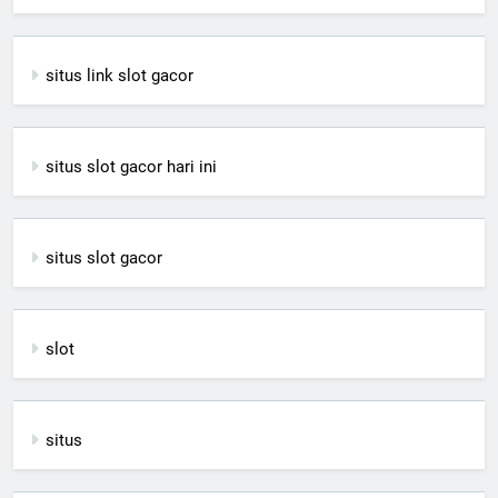
situs link slot gacor
situs slot gacor hari ini
situs slot gacor
slot
situs