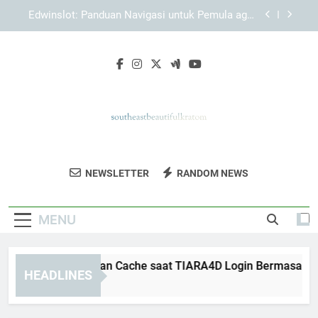
Skip
EDWINSLOT Login dan Faktor Penting dalam
to
Menjaga Kelancaran Akses
content
Cara Mengatasi Login Edwinslot Tidak Bisa
Masuk dengan Langkah Aman dan Praktis
Cara Membersihkan Cache saat TIARA4D Login
Bermasalah
Edwinslot: Panduan Navigasi untuk Pemula agar
Lebih Mudah Menggunakan Platform
EDWINSLOT Login dan Faktor Penting dalam
Menjaga Kelancaran Akses
Southeast
Temukan Kratom Berkualitas Dari Southeast
Cara Mengatasi Login Edwinslot Tidak Bisa
NEWSLETTER
RANDOM NEWS
Beautiful Kratom
Masuk dengan Langkah Aman dan Praktis
Beautiful Kratom. Produk Aman Dan
Terpercaya Untuk Kebutuhan Anda.
MENU
ra Membersihkan Cache saat TIARA4D Login Bermasalah
HEADLINES
Weeks Ago