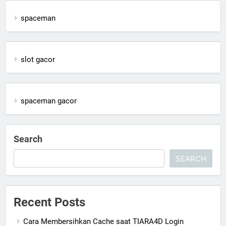
spaceman
slot gacor
spaceman gacor
Search
SEARCH
Recent Posts
Cara Membersihkan Cache saat TIARA4D Login