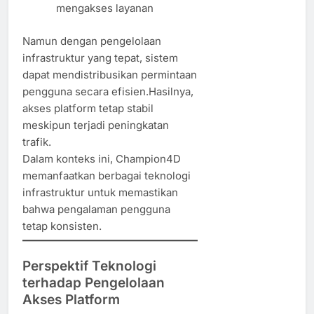
mengakses layanan
Namun dengan pengelolaan
infrastruktur yang tepat, sistem
dapat mendistribusikan permintaan
pengguna secara efisien.Hasilnya,
akses platform tetap stabil
meskipun terjadi peningkatan
trafik.
Dalam konteks ini, Champion4D
memanfaatkan berbagai teknologi
infrastruktur untuk memastikan
bahwa pengalaman pengguna
tetap konsisten.
Perspektif Teknologi
terhadap Pengelolaan
Akses Platform