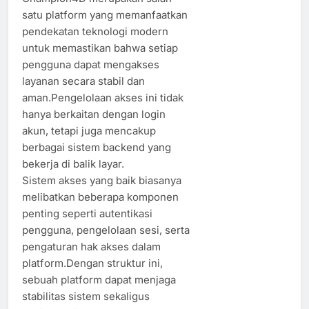
satu platform yang memanfaatkan
pendekatan teknologi modern
untuk memastikan bahwa setiap
pengguna dapat mengakses
layanan secara stabil dan
aman.Pengelolaan akses ini tidak
hanya berkaitan dengan login
akun, tetapi juga mencakup
berbagai sistem backend yang
bekerja di balik layar.
Sistem akses yang baik biasanya
melibatkan beberapa komponen
penting seperti autentikasi
pengguna, pengelolaan sesi, serta
pengaturan hak akses dalam
platform.Dengan struktur ini,
sebuah platform dapat menjaga
stabilitas sistem sekaligus