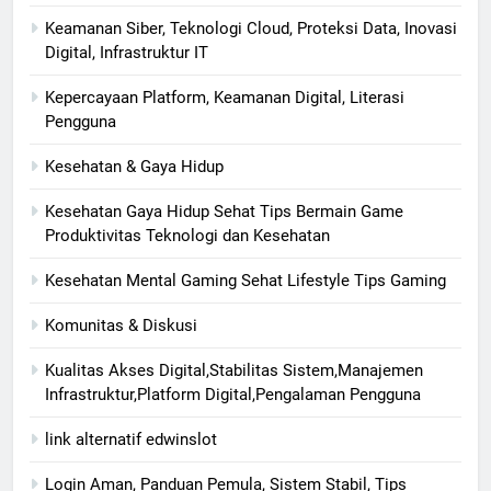
Keamanan Siber, Teknologi Cloud, Proteksi Data, Inovasi
Digital, Infrastruktur IT
Kepercayaan Platform, Keamanan Digital, Literasi
Pengguna
Kesehatan & Gaya Hidup
Kesehatan Gaya Hidup Sehat Tips Bermain Game
Produktivitas Teknologi dan Kesehatan
Kesehatan Mental Gaming Sehat Lifestyle Tips Gaming
Komunitas & Diskusi
Kualitas Akses Digital,Stabilitas Sistem,Manajemen
Infrastruktur,Platform Digital,Pengalaman Pengguna
link alternatif edwinslot
Login Aman, Panduan Pemula, Sistem Stabil, Tips