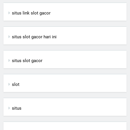
situs link slot gacor
situs slot gacor hari ini
situs slot gacor
slot
situs