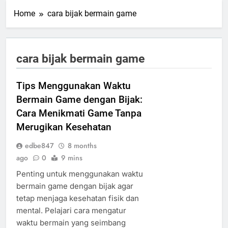
Home
cara bijak bermain game
cara bijak bermain game
Tips Menggunakan Waktu
Bermain Game dengan Bijak:
Cara Menikmati Game Tanpa
Merugikan Kesehatan
edbe847
8 months
ago
0
9 mins
Penting untuk menggunakan waktu
bermain game dengan bijak agar
tetap menjaga kesehatan fisik dan
mental. Pelajari cara mengatur
waktu bermain yang seimbang