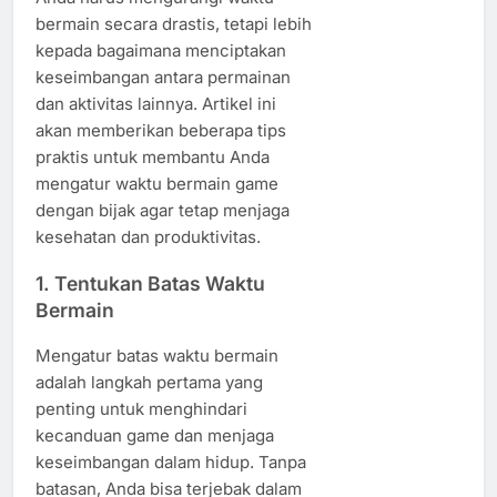
bermain secara drastis, tetapi lebih
kepada bagaimana menciptakan
keseimbangan antara permainan
dan aktivitas lainnya. Artikel ini
akan memberikan beberapa tips
praktis untuk membantu Anda
mengatur waktu bermain game
dengan bijak agar tetap menjaga
kesehatan dan produktivitas.
1. Tentukan Batas Waktu
Bermain
Mengatur batas waktu bermain
adalah langkah pertama yang
penting untuk menghindari
kecanduan game dan menjaga
keseimbangan dalam hidup. Tanpa
batasan, Anda bisa terjebak dalam