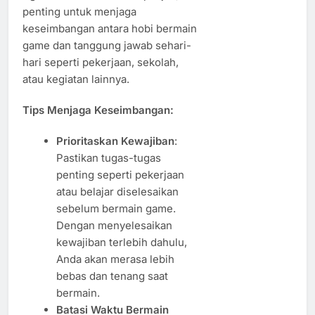
penting untuk menjaga
keseimbangan antara hobi bermain
game dan tanggung jawab sehari-
hari seperti pekerjaan, sekolah,
atau kegiatan lainnya.
Tips Menjaga Keseimbangan:
Prioritaskan Kewajiban
:
Pastikan tugas-tugas
penting seperti pekerjaan
atau belajar diselesaikan
sebelum bermain game.
Dengan menyelesaikan
kewajiban terlebih dahulu,
Anda akan merasa lebih
bebas dan tenang saat
bermain.
Batasi Waktu Bermain