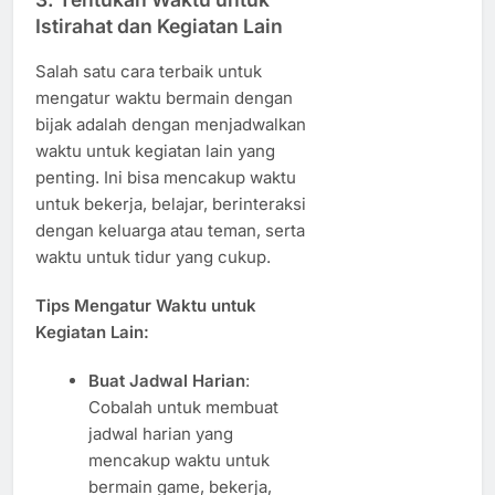
Istirahat dan Kegiatan Lain
Salah satu cara terbaik untuk
mengatur waktu bermain dengan
bijak adalah dengan menjadwalkan
waktu untuk kegiatan lain yang
penting. Ini bisa mencakup waktu
untuk bekerja, belajar, berinteraksi
dengan keluarga atau teman, serta
waktu untuk tidur yang cukup.
Tips Mengatur Waktu untuk
Kegiatan Lain:
Buat Jadwal Harian
:
Cobalah untuk membuat
jadwal harian yang
mencakup waktu untuk
bermain game, bekerja,