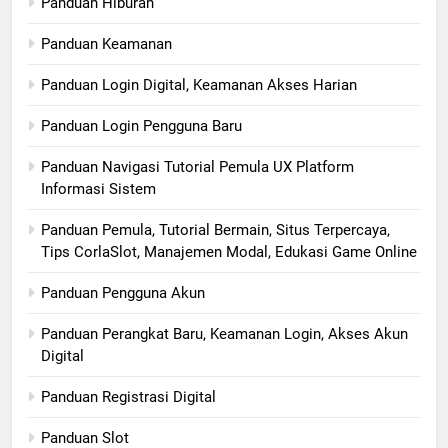
Panduan Hiburan
Panduan Keamanan
Panduan Login Digital, Keamanan Akses Harian
Panduan Login Pengguna Baru
Panduan Navigasi Tutorial Pemula UX Platform
Informasi Sistem
Panduan Pemula, Tutorial Bermain, Situs Terpercaya,
Tips CorlaSlot, Manajemen Modal, Edukasi Game Online
Panduan Pengguna Akun
Panduan Perangkat Baru, Keamanan Login, Akses Akun
Digital
Panduan Registrasi Digital
Panduan Slot