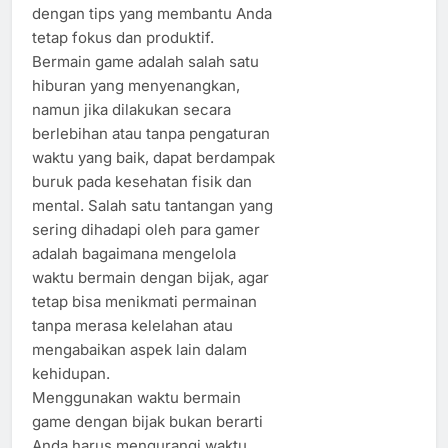
dengan tips yang membantu Anda
tetap fokus dan produktif.
Bermain game adalah salah satu
hiburan yang menyenangkan,
namun jika dilakukan secara
berlebihan atau tanpa pengaturan
waktu yang baik, dapat berdampak
buruk pada kesehatan fisik dan
mental. Salah satu tantangan yang
sering dihadapi oleh para gamer
adalah bagaimana mengelola
waktu bermain dengan bijak, agar
tetap bisa menikmati permainan
tanpa merasa kelelahan atau
mengabaikan aspek lain dalam
kehidupan.
Menggunakan waktu bermain
game dengan bijak bukan berarti
Anda harus mengurangi waktu