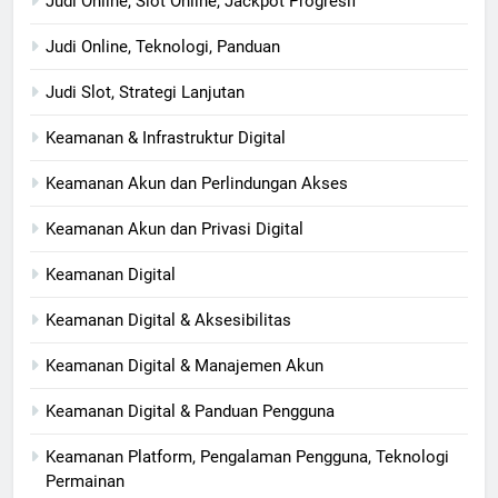
Judi Online, Slot Online, Jackpot Progresif
Judi Online, Teknologi, Panduan
Judi Slot, Strategi Lanjutan
Keamanan & Infrastruktur Digital
Keamanan Akun dan Perlindungan Akses
Keamanan Akun dan Privasi Digital
Keamanan Digital
Keamanan Digital & Aksesibilitas
Keamanan Digital & Manajemen Akun
Keamanan Digital & Panduan Pengguna
Keamanan Platform, Pengalaman Pengguna, Teknologi
Permainan