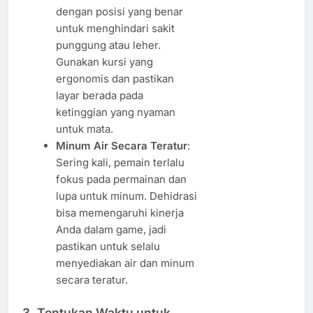
dengan posisi yang benar
untuk menghindari sakit
punggung atau leher.
Gunakan kursi yang
ergonomis dan pastikan
layar berada pada
ketinggian yang nyaman
untuk mata.
Minum Air Secara Teratur
:
Sering kali, pemain terlalu
fokus pada permainan dan
lupa untuk minum. Dehidrasi
bisa memengaruhi kinerja
Anda dalam game, jadi
pastikan untuk selalu
menyediakan air dan minum
secara teratur.
3. Tentukan Waktu untuk