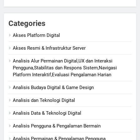
Categories
Akses Platform Digital
Akses Resmi & Infrastruktur Server
Analisis Alur Permainan Digital,UX dan Interaksi
Pengguna,Stabilitas dan Respons Sistem,Navigasi
Platform Interaktif,Evaluasi Pengalaman Harian
Analisis Budaya Digital & Game Design
Analisis dan Teknologi Digital
Analisis Data & Teknologi Digital
Analisis Pengguna & Pengalaman Bermain
Analisis Permainan & Pengalaman Pengguna