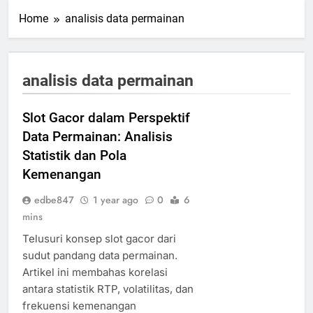
Home
analisis data permainan
analisis data permainan
Slot Gacor dalam Perspektif
Data Permainan: Analisis
Statistik dan Pola
Kemenangan
edbe847
1 year ago
0
6
mins
Telusuri konsep slot gacor dari
sudut pandang data permainan.
Artikel ini membahas korelasi
antara statistik RTP, volatilitas, dan
frekuensi kemenangan