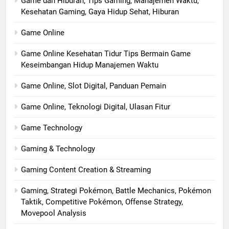
Game dan Hiburan, Tips Gaming, Manajemen Waktu,
Kesehatan Gaming, Gaya Hidup Sehat, Hiburan
Game Online
Game Online Kesehatan Tidur Tips Bermain Game
Keseimbangan Hidup Manajemen Waktu
Game Online, Slot Digital, Panduan Pemain
Game Online, Teknologi Digital, Ulasan Fitur
Game Technology
Gaming & Technology
Gaming Content Creation & Streaming
Gaming, Strategi Pokémon, Battle Mechanics, Pokémon
Taktik, Competitive Pokémon, Offense Strategy,
Movepool Analysis