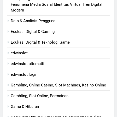
Fenomena Media Sosial Identitas Virtual Tren Digital
Modern
Data & Analisis Pengguna
Edukasi Digital & Gaming
Edukasi Digital & Teknologi Game
edwinslot
edwinslot alternatif
edwinslot login
Gambling, Online Casino, Slot Machines, Kasino Online
Gambling, Slot Online, Permainan
Game & Hiburan