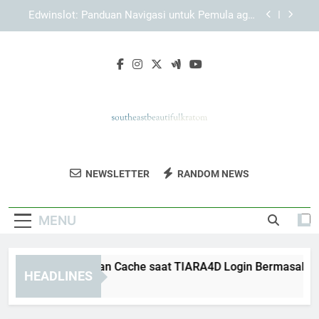
Skip
EDWINSLOT Login dan Faktor Penting dalam
to
Menjaga Kelancaran Akses
content
Cara Mengatasi Login Edwinslot Tidak Bisa
Masuk dengan Langkah Aman dan Praktis
Cara Membersihkan Cache saat TIARA4D Login
Bermasalah
Edwinslot: Panduan Navigasi untuk Pemula agar
Lebih Mudah Menggunakan Platform
EDWINSLOT Login dan Faktor Penting dalam
Menjaga Kelancaran Akses
Southeast
Temukan Kratom Berkualitas Dari Southeast
Cara Mengatasi Login Edwinslot Tidak Bisa
NEWSLETTER
RANDOM NEWS
Beautiful Kratom
Masuk dengan Langkah Aman dan Praktis
Beautiful Kratom. Produk Aman Dan
Terpercaya Untuk Kebutuhan Anda.
MENU
ra Membersihkan Cache saat TIARA4D Login Bermasalah
HEADLINES
Weeks Ago