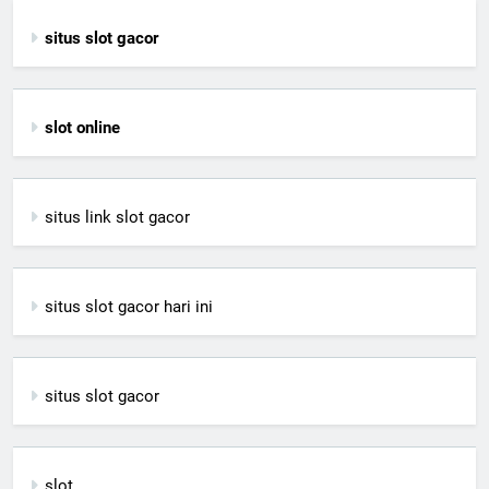
situs slot gacor
slot online
situs link slot gacor
situs slot gacor hari ini
situs slot gacor
slot