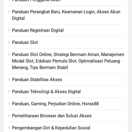
Panduan Perangkat Baru, Keamanan Login, Akses Akun
Digital
Panduan Registrasi Digital
Panduan Slot
Panduan Slot Online, Strategi Bermain Aman, Manajemen
Modal Slot, Edukasi Pemula Slot, Optimalisasi Peluang
Menang, Tips Bermain Stabil
Panduan Stabilitas Akses
Panduan Teknologi & Akses Digital
Panduan, Gaming, Perjudian Online, Horas88
Pemeliharaan Browser dan Solusi Akses
Pengembangan Diri & Kepedulian Sosial