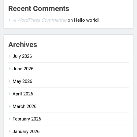
Recent Comments
A WordPress Commenter
on
Hello world!
Archives
July 2026
June 2026
May 2026
April 2026
March 2026
February 2026
January 2026