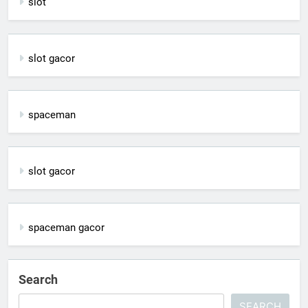
slot
slot gacor
spaceman
slot gacor
spaceman gacor
Search
SEARCH