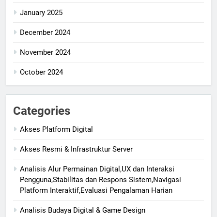
January 2025
December 2024
November 2024
October 2024
Categories
Akses Platform Digital
Akses Resmi & Infrastruktur Server
Analisis Alur Permainan Digital,UX dan Interaksi
Pengguna,Stabilitas dan Respons Sistem,Navigasi
Platform Interaktif,Evaluasi Pengalaman Harian
Analisis Budaya Digital & Game Design