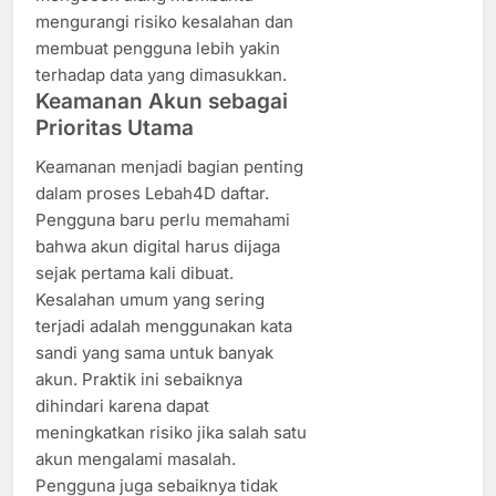
mengurangi risiko kesalahan dan
membuat pengguna lebih yakin
terhadap data yang dimasukkan.
Keamanan Akun sebagai
Prioritas Utama
Keamanan menjadi bagian penting
dalam proses Lebah4D daftar.
Pengguna baru perlu memahami
bahwa akun digital harus dijaga
sejak pertama kali dibuat.
Kesalahan umum yang sering
terjadi adalah menggunakan kata
sandi yang sama untuk banyak
akun. Praktik ini sebaiknya
dihindari karena dapat
meningkatkan risiko jika salah satu
akun mengalami masalah.
Pengguna juga sebaiknya tidak