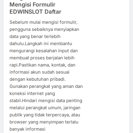
Mengisi Formulir
EDWINSLOT Daftar
Sebelum mulai mengisi formulir,
pengguna sebaiknya menyiapkan
data yang benar terlebih
dahulu.Langkah ini membantu
mengurangi kesalahan input dan
membuat proses berjalan lebih
rapi.Pastikan nama, kontak, dan
informasi akun sudah sesuai
dengan kebutuhan pribadi.
Gunakan perangkat yang aman dan
koneksi internet yang
stabil.Hindari mengisi data penting
melalui perangkat umum, jaringan
publik yang tidak terpercaya, atau
browser yang menyimpan terlalu
banyak informasi