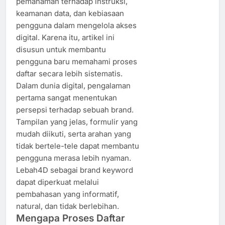
pemahaman terhadap instruksi,
keamanan data, dan kebiasaan
pengguna dalam mengelola akses
digital. Karena itu, artikel ini
disusun untuk membantu
pengguna baru memahami proses
daftar secara lebih sistematis.
Dalam dunia digital, pengalaman
pertama sangat menentukan
persepsi terhadap sebuah brand.
Tampilan yang jelas, formulir yang
mudah diikuti, serta arahan yang
tidak bertele-tele dapat membantu
pengguna merasa lebih nyaman.
Lebah4D sebagai brand keyword
dapat diperkuat melalui
pembahasan yang informatif,
natural, dan tidak berlebihan.
Mengapa Proses Daftar