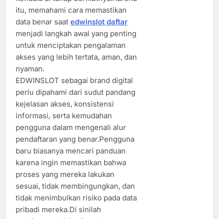
itu, memahami cara memastikan
data benar saat
edwinslot daftar
menjadi langkah awal yang penting
untuk menciptakan pengalaman
akses yang lebih tertata, aman, dan
nyaman.
EDWINSLOT sebagai brand digital
perlu dipahami dari sudut pandang
kejelasan akses, konsistensi
informasi, serta kemudahan
pengguna dalam mengenali alur
pendaftaran yang benar.Pengguna
baru biasanya mencari panduan
karena ingin memastikan bahwa
proses yang mereka lakukan
sesuai, tidak membingungkan, dan
tidak menimbulkan risiko pada data
pribadi mereka.Di sinilah