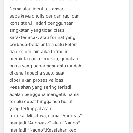
Nama atau identitas dasar
sebaiknya ditulis dengan rapi dan
konsisten.Hindari penggunaan
singkatan yang tidak biasa,
karakter acak, atau format yang
berbeda-beda antara satu kolom
dan kolom lain.Jika formulir
meminta nama lengkap, gunakan
nama yang benar agar data mudah
dikenali apabila suatu saat
diperlukan proses validasi.
Kesalahan yang sering terjadi
adalah pengguna mengetik nama
terlalu cepat hingga ada huruf
yang tertinggal atau
tertukar.Misalnya, nama “Andreas”
menjadi “Andreasz” atau “Nando”
menjadi “Nadno”.Kesalahan kecil