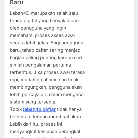
Baru
Lebah4D merupakan salah satu
brand digital yang banyak dicari
oleh pengguna yang ingin
memahami proses akses awal
secara lebih jelas. Bagi pengguna
baru, tahap daftar sering menjadi
bagian paling penting karena dari
sinilah pengalaman pertama
terbentuk. Jika proses awal terasa
rapi, mudah dipahami, dan tidak
membingungkan, pengguna akan
lebih percaya diri dalam mengenal
sistem yang tersedia.
Topik
lebah4d daftar
tidak hanya
berkaitan dengan membuat akun.
Lebih dari itu, proses ini
menyangkut kesiapan perangkat,