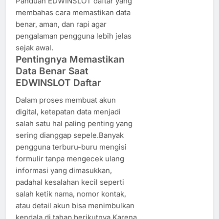
Panduan EDWINSLOT daftar yang
membahas cara memastikan data
benar, aman, dan rapi agar
pengalaman pengguna lebih jelas
sejak awal.
Pentingnya Memastikan
Data Benar Saat
EDWINSLOT Daftar
Dalam proses membuat akun
digital, ketepatan data menjadi
salah satu hal paling penting yang
sering dianggap sepele.Banyak
pengguna terburu-buru mengisi
formulir tanpa mengecek ulang
informasi yang dimasukkan,
padahal kesalahan kecil seperti
salah ketik nama, nomor kontak,
atau detail akun bisa menimbulkan
kendala di tahap berikutnya.Karena