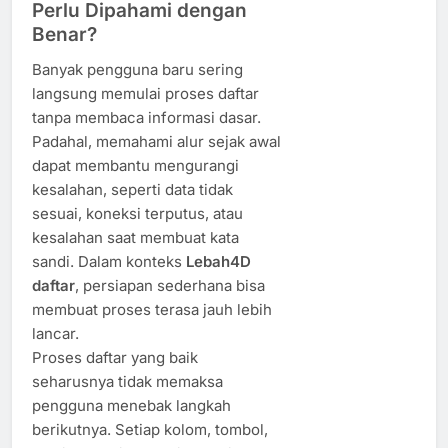
Perlu Dipahami dengan
Benar?
Banyak pengguna baru sering
langsung memulai proses daftar
tanpa membaca informasi dasar.
Padahal, memahami alur sejak awal
dapat membantu mengurangi
kesalahan, seperti data tidak
sesuai, koneksi terputus, atau
kesalahan saat membuat kata
sandi. Dalam konteks
Lebah4D
daftar
, persiapan sederhana bisa
membuat proses terasa jauh lebih
lancar.
Proses daftar yang baik
seharusnya tidak memaksa
pengguna menebak langkah
berikutnya. Setiap kolom, tombol,