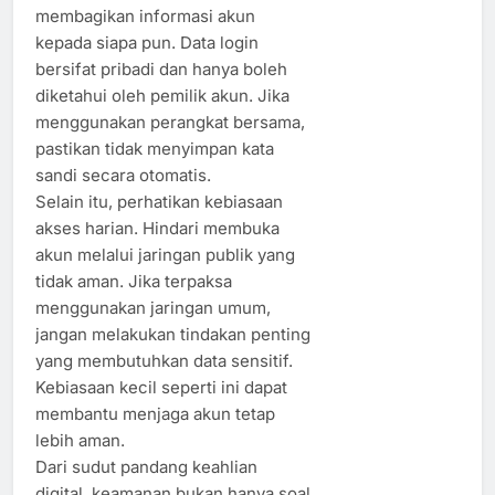
membagikan informasi akun
kepada siapa pun. Data login
bersifat pribadi dan hanya boleh
diketahui oleh pemilik akun. Jika
menggunakan perangkat bersama,
pastikan tidak menyimpan kata
sandi secara otomatis.
Selain itu, perhatikan kebiasaan
akses harian. Hindari membuka
akun melalui jaringan publik yang
tidak aman. Jika terpaksa
menggunakan jaringan umum,
jangan melakukan tindakan penting
yang membutuhkan data sensitif.
Kebiasaan kecil seperti ini dapat
membantu menjaga akun tetap
lebih aman.
Dari sudut pandang keahlian
digital, keamanan bukan hanya soal