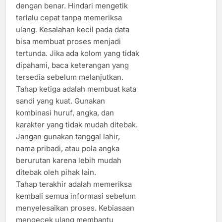
dengan benar. Hindari mengetik
terlalu cepat tanpa memeriksa
ulang. Kesalahan kecil pada data
bisa membuat proses menjadi
tertunda. Jika ada kolom yang tidak
dipahami, baca keterangan yang
tersedia sebelum melanjutkan.
Tahap ketiga adalah membuat kata
sandi yang kuat. Gunakan
kombinasi huruf, angka, dan
karakter yang tidak mudah ditebak.
Jangan gunakan tanggal lahir,
nama pribadi, atau pola angka
berurutan karena lebih mudah
ditebak oleh pihak lain.
Tahap terakhir adalah memeriksa
kembali semua informasi sebelum
menyelesaikan proses. Kebiasaan
mengecek ulang membantu