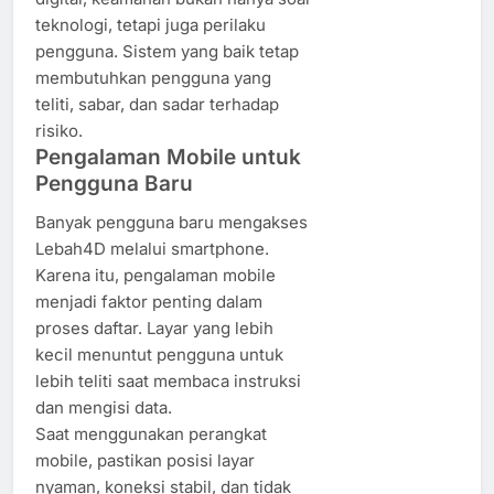
teknologi, tetapi juga perilaku
pengguna. Sistem yang baik tetap
membutuhkan pengguna yang
teliti, sabar, dan sadar terhadap
risiko.
Pengalaman Mobile untuk
Pengguna Baru
Banyak pengguna baru mengakses
Lebah4D melalui smartphone.
Karena itu, pengalaman mobile
menjadi faktor penting dalam
proses daftar. Layar yang lebih
kecil menuntut pengguna untuk
lebih teliti saat membaca instruksi
dan mengisi data.
Saat menggunakan perangkat
mobile, pastikan posisi layar
nyaman, koneksi stabil, dan tidak